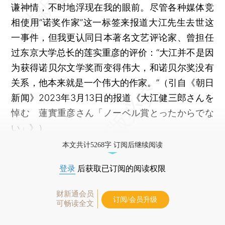
谦神情，不时地浮现在我的眼前。尽管各种媒体竞
相使用“诺奖作家”这一标签来报道大江先生去世这
一事件，但我更认同日本著名文艺评论家、曾担任
过东京大学总长的莲实重彦的评价：“大江并不是因
为获得诺贝尔文学奖而变得伟大，和诺贝尔奖没有
关系，他本来就是一个伟大的作家。”（引自《朝日
新闻》2023年3月13日的报道《大江健三郎さんを
悼む 蓮實重彦さん「ノーベル賞とったからでな
い」》）
本文共计5268字 订阅后继续阅读
登录
后获取已订阅的阅读权限
财新通会员
订阅/会员升级
可畅读全文