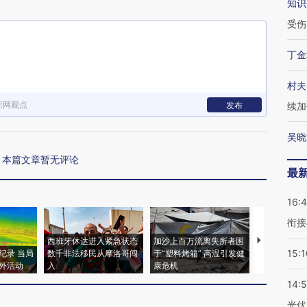
知识
受伤
丁金
村夫
新网观点
发布
续加
吴晓
本篇文章暂无评论
最
16:
衔接
西班牙休达进入紧急状态
加沙上百万流离失所者困
马航飞行员
15:1
纪录 当局
数千非法移民从摩洛哥闯
于“塑料烤箱” 高温引发健
粒摇头丸 尿
外活动
入
康危机
毒品
14:
光伏