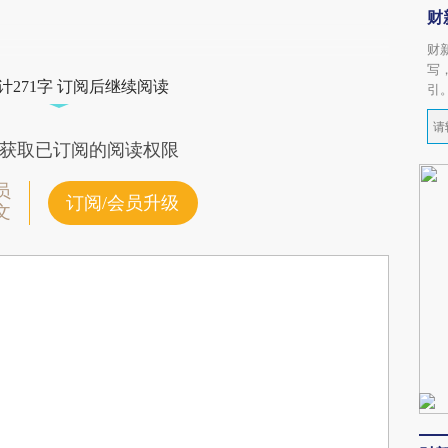
财
财
写
计271字 订阅后继续阅读
引
获取已订阅的阅读权限
员
订阅/会员升级
文