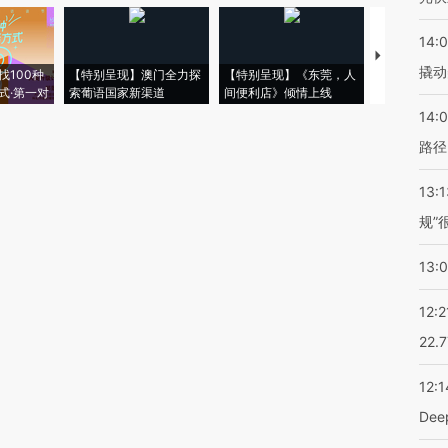
14:
【推广】走
撬动
找100种
【特别呈现】澳门全力探
【特别呈现】《东莞，人
会，让数智科
式·第一对
索葡语国家新渠道
间便利店》倾情上线
业
14:0
路径
13:1
规”
13:
12:2
22.
12:1
De