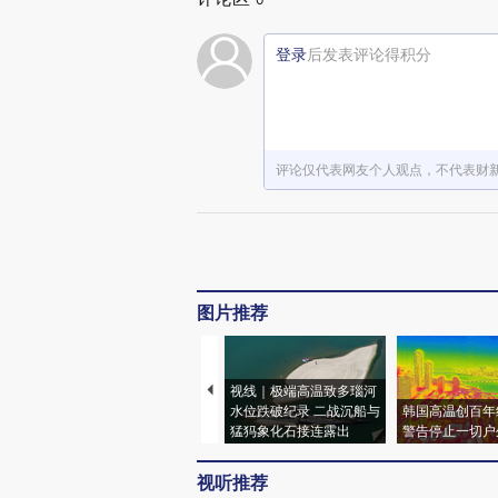
登录
后发表评论得积分
评论仅代表网友个人观点，不代表财
图片推荐
视线｜极端高温致多瑙河
水位跌破纪录 二战沉船与
韩国高温创百年
猛犸象化石接连露出
警告停止一切户
视听推荐