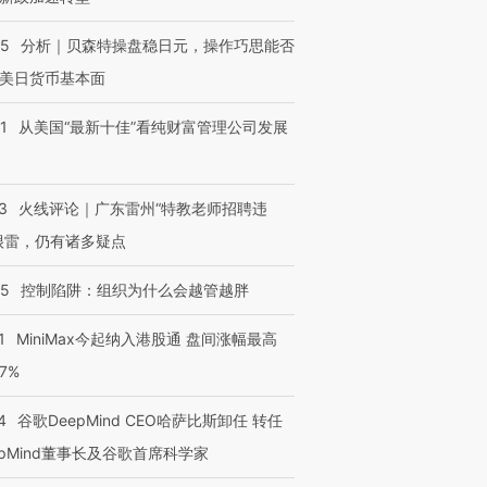
05
分析｜贝森特操盘稳日元，操作巧思能否
进第四届链博
【商旅对话】华住集团
美日货币基本面
技“链”接产
【特别呈现】寻找100种
CFO：不靠规模取胜，华
【特别呈
有意思的生活方式·第三对
住三大增长引擎是什么？
有意思的
1
从美国“最新十佳”看纯财富管理公司发展
3
火线评论｜广东雷州“特教老师招聘违
很雷，仍有诸多疑点
05
控制陷阱：组织为什么会越管越胖
1
MiniMax今起纳入港股通 盘间涨幅最高
77%
4
谷歌DeepMind CEO哈萨比斯卸任 转任
epMind董事长及谷歌首席科学家