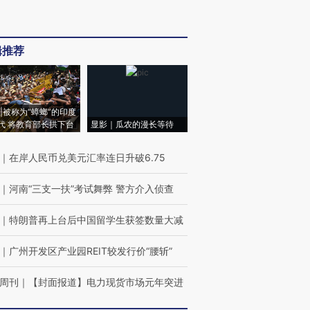
辑推荐
|被称为“蟑螂”的印度
代 将教育部长拱下台
显影｜瓜农的漫长等待
｜
在岸人民币兑美元汇率连日升破6.75
｜
河南“三支一扶”考试舞弊 警方介入侦查
｜
特朗普再上台后中国留学生获签数量大减
｜
广州开发区产业园REIT较发行价“腰斩”
周刊
｜
【封面报道】电力现货市场元年突进