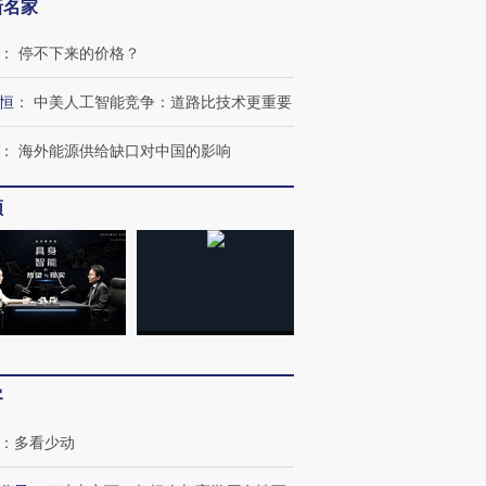
新名家
：
停不下来的价格？
恒
：
中美人工智能竞争：道路比技术更重要
：
海外能源供给缺口对中国的影响
频
客
：
多看少动