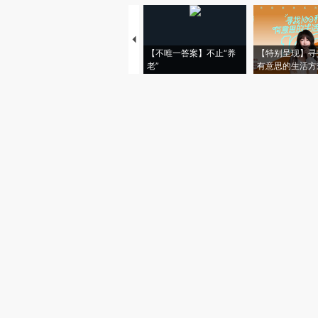
【不唯一答案】不止“养
【特别呈现】寻
老”
有意思的生活方