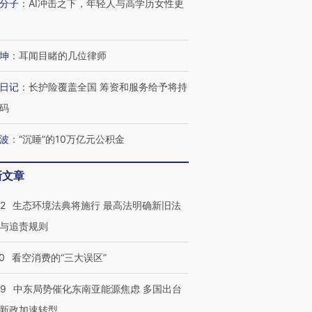
分子
：
AI冲击之下，年轻人与高学历女性更
坤
：
耳闻目睹的几位律师
日记
：
长护险覆盖全国 筹资和服务给予将持
码
波
：
“沉睡”的10万亿元公积金
新文章
42
生态环境法典将施行 最高法明确新旧法
与追责规则
跨国走私7万
视线｜HYROX的吸金
视线｜被
0
看空消费的“三大误区”
检体内含3种
术：是什么让中产们甘
泽连斯基密集出访美英 索
度Z世代
心“花钱找虐”？
要防空导弹“救急”
育部长拱
59
中东局势催化东南亚能源焦虑 多国出台
新政加速转型