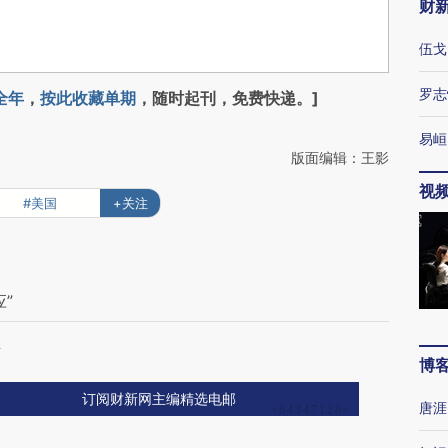
财
伍戈
罗志
全年
，
按此收藏单期
，随时起刊，免费快递。]
易峘
版面编辑：王影
视
#美国
+关注
”
殖
博
订阅财新网主编精选电邮
唐涯