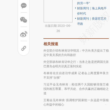
的另一半”
财新周刊｜海上风电平
价时代
财新周刊｜类器官芯片
寻路
出版日期 2023-06-
26
相关报道
外交部介绍布林肯访华情况：中方向美方提出了稳
定中美关系的方向和路径
外交部谈布林肯访华之行：当务之急是把两国元首
巴厘岛会晤共识真正落到实处
布林肯在京自述访华成果 记者会上两度重申美方
不支持“台独”
习近平会见布林肯：相信两个大国能够排除万难
找到相互尊重、和平共处、合作共赢的正确相处之
道
王毅会见布林肯 强调维护国家统一永远是中国核
心利益中的核心