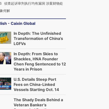
6
侦查起诉审判执行均有漏洞 涉案财物处
象何解
lish - Caixin Global
In Depth: The Unfinished
Transformation of China’s
LGFVs
In Depth: From Skies to
Shackles, HNA Founder
Chen Feng Sentenced to 12
Years in Prison
U.S. Details Steep Port
Fees on China-Linked
Vessels Starting Oct. 14
The Shady Deals Behind a
Veteran Banker’s