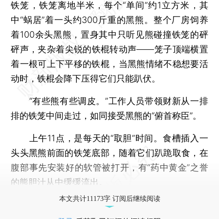
铁笼，铁笼离地半米，每个“单间”约1立方米，其
中“蜗居”着一头约300斤重的黑熊。整个厂房饲养
着100余头黑熊，置身其中只听见熊碰撞铁笼的砰
砰声，夹杂着尖锐的铁棍转动声——笼子顶端横置
着一根可上下平移的铁棍，当黑熊情绪不稳想要活
动时，铁棍会降下压得它们只能趴伏。
“有些熊有些调皮。”工作人员带领财新从一排
排的铁笼中间走过，如同接受黑熊的“俯首称臣”。
上午11点，是每天的“取胆”时间。食槽插入一
头头黑熊前面的铁笼底部，随着它们趴跪取食，在
腹部事先安装好的软管被打开，有“药中黄金”之誉
的熊胆汁从中缓缓流出。
本文共计11173字 订阅后继续阅读