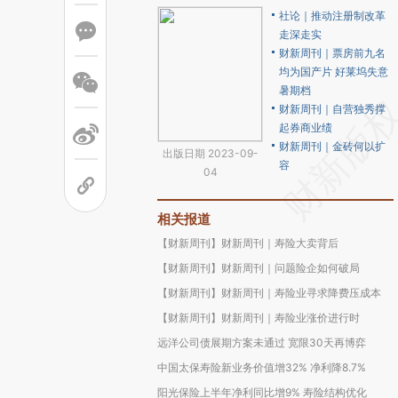
社论｜推动注册制改革
走深走实
财新周刊｜票房前九名
均为国产片 好莱坞失意
暑期档
财新周刊｜自营独秀撑
起券商业绩
财新周刊｜金砖何以扩
出版日期 2023-09-
容
04
相关报道
【财新周刊】财新周刊｜寿险大卖背后
【财新周刊】财新周刊｜问题险企如何破局
【财新周刊】财新周刊｜寿险业寻求降费压成本
【财新周刊】财新周刊｜寿险业涨价进行时
远洋公司债展期方案未通过 宽限30天再博弈
中国太保寿险新业务价值增32% 净利降8.7%
阳光保险上半年净利同比增9% 寿险结构优化