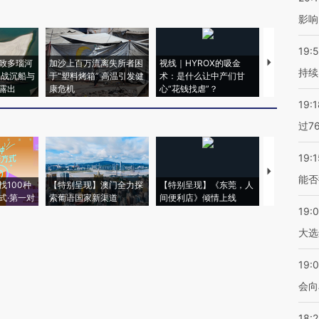
影响
19:5
致多瑙河
加沙上百万流离失所者困
视线｜HYROX的吸金
马航飞行员
持续
二战沉船与
于“塑料烤箱” 高温引发健
术：是什么让中产们甘
粒摇头丸 尿
露出
康危机
心“花钱找虐”？
毒品
19:1
过7
19:1
【推广】走
能否
找100种
【特别呈现】澳门全力探
【特别呈现】《东莞，人
会，让数智科
式·第一对
索葡语国家新渠道
间便利店》倾情上线
业
19:
大选
19:0
会向
18: