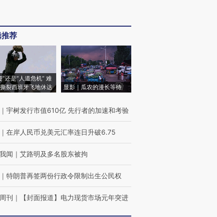
辑推荐
侵”还是“人道危机” 难
撕裂西班牙飞地休达
显影｜瓜农的漫长等待
｜
宇树发行市值610亿 先行者的加速和考验
｜
在岸人民币兑美元汇率连日升破6.75
我闻
｜
艾路明及多名股东被拘
｜
特朗普再签两份行政令限制出生公民权
周刊
｜
【封面报道】电力现货市场元年突进