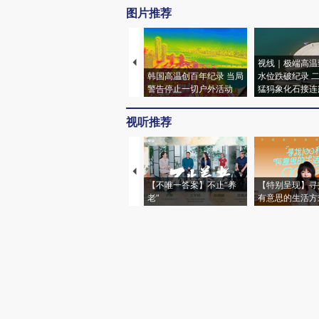
图片推荐
视线｜极端高温
韩国高温创百年纪录 当局
水位跌破纪录 
警告停止一切户外活动
猛犸象化石接连
视听推荐
【不唯一答案】不止“养
【特别呈现】寻
老”
有意思的生活方