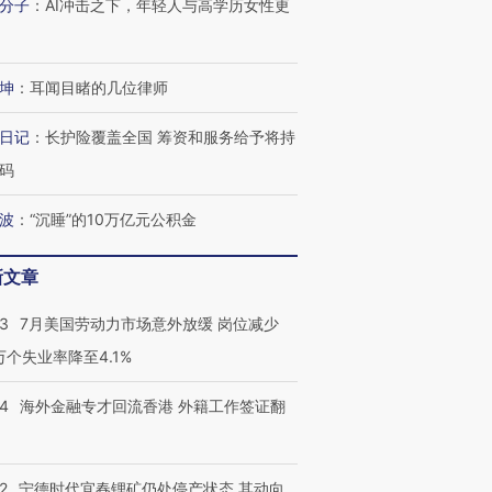
分子
：
AI冲击之下，年轻人与高学历女性更
坤
：
耳闻目睹的几位律师
日记
：
长护险覆盖全国 筹资和服务给予将持
码
波
：
“沉睡”的10万亿元公积金
新文章
43
7月美国劳动力市场意外放缓 岗位减少
3万个失业率降至4.1%
14
海外金融专才回流香港 外籍工作签证翻
2
宁德时代宜春锂矿仍处停产状态 其动向