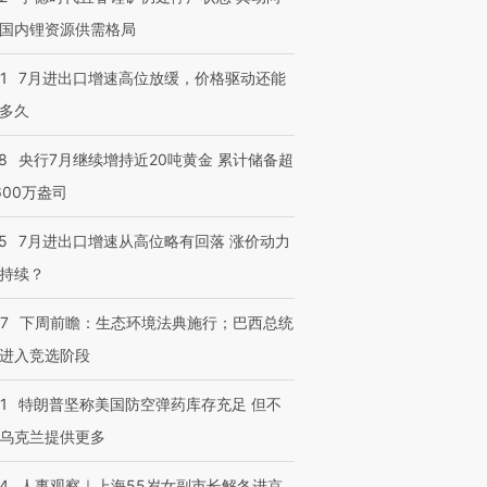
国内锂资源供需格局
1
7月进出口增速高位放缓，价格驱动还能
跨国走私7万
视线｜被称为“蟑螂”的印
视线｜“入侵”还是“人道危
多久
检体内含3种
度Z世代 用街头抗争将教
机”？难民潮撕裂西班牙
秘鲁纳斯
育部长拱下台
飞地休达
13人遇难
8
央行7月继续增持近20吨黄金 累计储备超
600万盎司
5
7月进出口增速从高位略有回落 涨价动力
进第四届链博
【商旅对话】华住集团
持续？
技“链”接产
【特别呈现】寻找100种
CFO：不靠规模取胜，华
【特别呈
有意思的生活方式·第三对
住三大增长引擎是什么？
有意思的
07
下周前瞻：生态环境法典施行；巴西总统
进入竞选阶段
1
特朗普坚称美国防空弹药库存充足 但不
乌克兰提供更多
24
人事观察｜上海55岁女副市长解冬进京