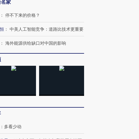
新名家
：
停不下来的价格？
恒
：
中美人工智能竞争：道路比技术更重要
：
海外能源供给缺口对中国的影响
频
客
：
多看少动