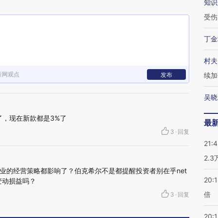
知识
受伤
丁金
村夫
新网观点
发布
续加
吴晓
多了，现在新款都是3%了
最
3
·
回复
21:
2.
业的经营策略都影响了？伯克希尔不是都提醒投资者别在乎net
20:
变动损益吗？
倍
3
·
回复
20:1