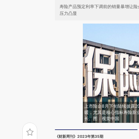
寿险产品预定利率下调前的销量暴增让险
压力凸显
上市险企8月下旬陆续披露2
暖，尤其是核心指标寿险新
长。图：视觉中国
《财新周刊》2023年第35期