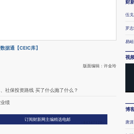
财
伍戈
罗志
易峘
数据通【CEIC库】
视
版面编辑：许金玲
、社保投资路线 买了什么抛了什么？
商业绩
博
订阅财新网主编精选电邮
唐涯