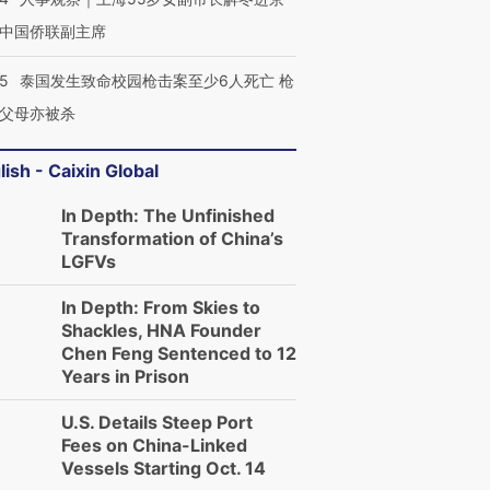
中国侨联副主席
45
泰国发生致命校园枪击案至少6人死亡 枪
父母亦被杀
lish - Caixin Global
In Depth: The Unfinished
Transformation of China’s
LGFVs
In Depth: From Skies to
Shackles, HNA Founder
Chen Feng Sentenced to 12
Years in Prison
U.S. Details Steep Port
Fees on China-Linked
Vessels Starting Oct. 14