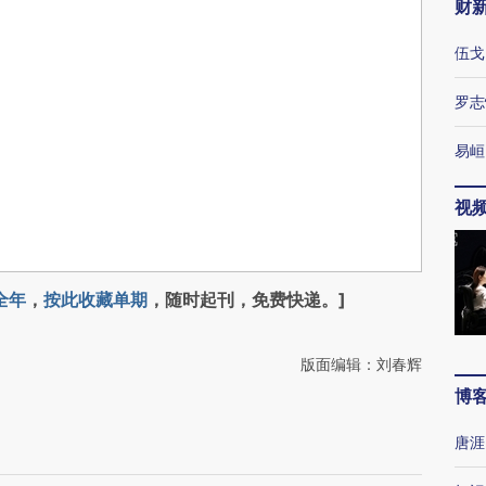
财
伍戈
罗志
易峘
视
全年
，
按此收藏单期
，随时起刊，免费快递。]
版面编辑：刘春辉
博
唐涯