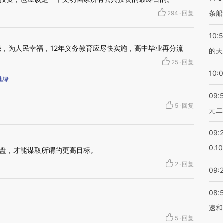
条船
294
·
回复
10:
，为人民幸福，12年义务教育应尽快实施，高中毕业再分流
的天
25
·
回复
10:
地绿
09:
5
·
回复
元二
09:
0.1
盘，才能谋取所谓的更高目标。
2
·
回复
09:
08:
速和
5
·
回复