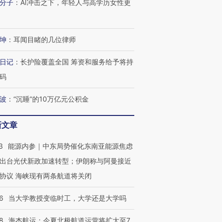
分子
：
AI冲击之下，年轻人与高学历女性更
坤
：
耳闻目睹的几位律师
日记
：
长护险覆盖全国 筹资和服务给予将持
码
波
：
“沉睡”的10万亿元公积金
新文章
3
能源内参｜中东局势催化东南亚能源焦虑
出台光伏新政加速转型；伊朗称与阿曼接近
协议 海峡现有两条航道将关闭
6
当大学教授变临时工，大学还是大学吗
8
海杰航运：今夏北极航道运营将扩大至7