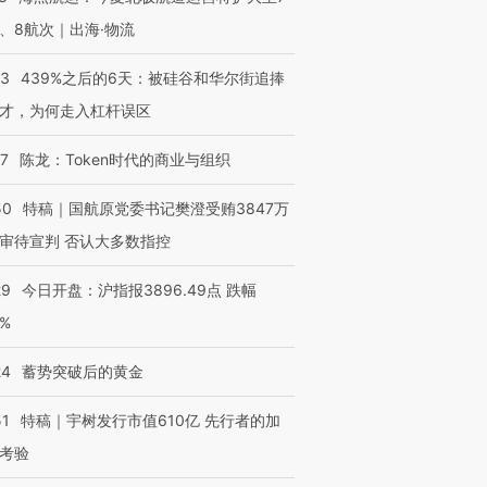
、8航次｜出海·物流
53
439%之后的6天：被硅谷和华尔街追捧
才，为何走入杠杆误区
07
陈龙：Token时代的商业与组织
50
特稿｜国航原党委书记樊澄受贿3847万
审待宣判 否认大多数指控
29
今日开盘：沪指报3896.49点 跌幅
0%
24
蓄势突破后的黄金
51
特稿｜宇树发行市值610亿 先行者的加
考验