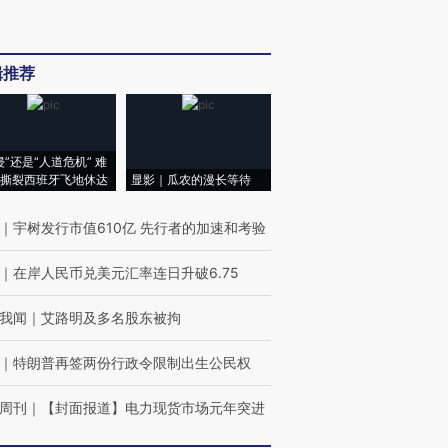
辑推荐
侵”还是“人道危机” 难
撕裂西班牙飞地休达
显影｜瓜农的漫长等待
｜
宇树发行市值610亿 先行者的加速和考验
｜
在岸人民币兑美元汇率连日升破6.75
我闻
｜
艾路明及多名股东被拘
｜
特朗普再签两份行政令限制出生公民权
周刊
｜
【封面报道】电力现货市场元年突进