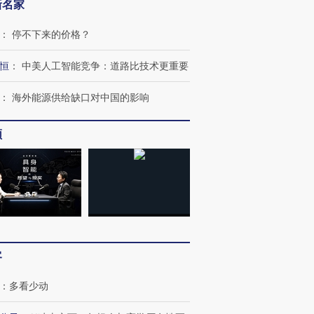
新名家
：
停不下来的价格？
恒
：
中美人工智能竞争：道路比技术更重要
：
海外能源供给缺口对中国的影响
频
客
：
多看少动