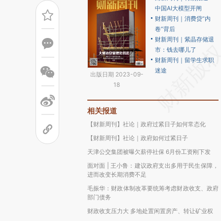
中国AI大模型开闸
财新周刊｜消费贷“内
卷”背后
财新周刊｜紫晶存储退
市：钱去哪儿了
财新周刊｜留学生求职
迷途
出版日期 2023-09-
18
相关报道
【财新周刊】社论｜政府过紧日子如何常态化
【财新周刊】社论｜政府如何过紧日子
天津公交集团被曝欠薪停社保 6月份工资刚下发
面对面 | 王小鲁：建议政府支出多用于民生保障，
进而改变长期消费不足
毛振华：财政体制改革要统筹考虑财政收支、政府
部门债务
财政收支压力大 多地处置闲置房产、转让矿业权