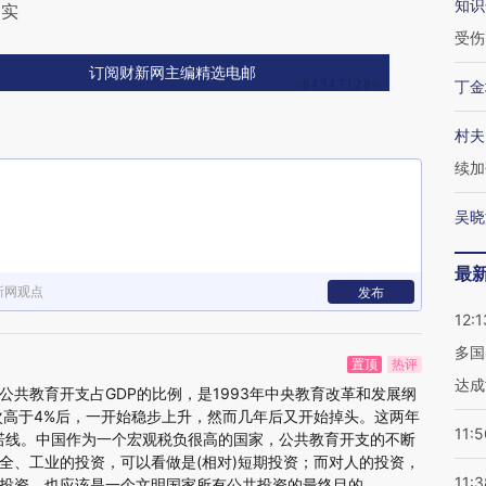
知识
走实
受伤
订阅财新网主编精选电邮
丁金
村夫
续加
吴晓
最
新网观点
发布
12:1
多国
置顶
热评
达成
公共教育开支占GDP的比例，是1993年中央教育改革和发展纲
首次高于4%后，一开始稳步上升，然而几年后又开始掉头。这两年
11:5
诺线。中国作为一个宏观税负很高的国家，公共教育开支的不断
全、工业的投资，可以看做是(相对)短期投资；而对人的投资，
11:3
投资，也应该是一个文明国家所有公共投资的最终目的。