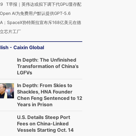
29
T早报｜英伟达或拟下调下代GPU显存配
Open AI为免费用户默认提供GPT-5.6
NA；SpaceX协特斯拉宣布斥168亿美元在德
立芯片工厂
lish - Caixin Global
In Depth: The Unfinished
Transformation of China’s
LGFVs
In Depth: From Skies to
Shackles, HNA Founder
Chen Feng Sentenced to 12
Years in Prison
U.S. Details Steep Port
Fees on China-Linked
Vessels Starting Oct. 14