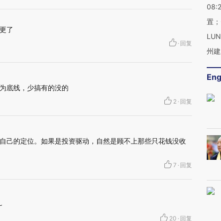
08:
置；
更了
LU
·
回复
州建
Eng
为底线，少搞有的没的
2
·
回复
自己的定位。如果是投资驱动，自然是顾不上那些只花钱没收
7
·
回复
～
20
·
回复