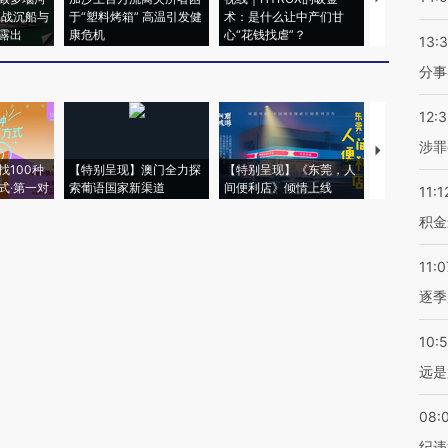
二战沉船与
于“塑料烤箱” 高温引发健
术：是什么让中产们甘
粒摇头丸 尿
露出
康危机
心“花钱找虐”？
毒品
13:
分事
12:
涉罪
【推广】走
找100种
【特别呈现】澳门全力探
【特别呈现】《东莞，人
会，让数智科
式·第一对
索葡语国家新渠道
间便利店》倾情上线
业
11:1
积金
11:0
逐季
10:
远是
08:
纪违