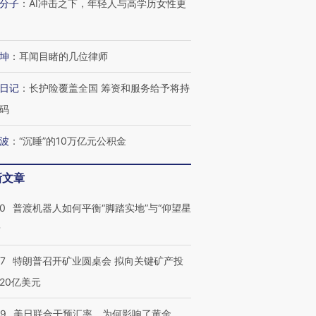
分子
：
AI冲击之下，年轻人与高学历女性更
坤
：
耳闻目睹的几位律师
日记
：
长护险覆盖全国 筹资和服务给予将持
码
波
：
“沉睡”的10万亿元公积金
新文章
00
普渡机器人如何平衡“脚踏实地”与“仰望星
？
57
特朗普召开矿业圆桌会 拟向关键矿产投
20亿美元
09
美日联合干预汇率，为何影响了黄金
跨国走私7万
视线｜被称为“蟑螂”的印
视线｜“入侵”还是“人道危