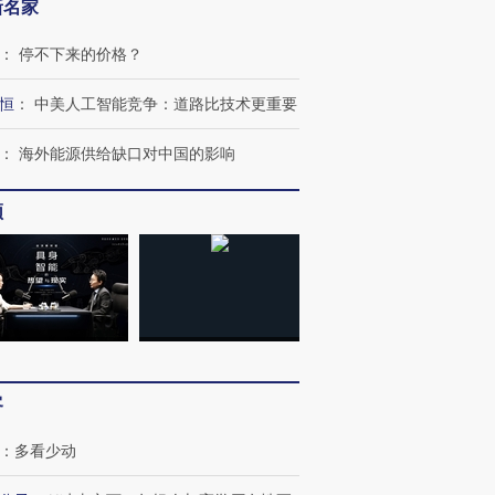
新名家
：
停不下来的价格？
恒
：
中美人工智能竞争：道路比技术更重要
：
海外能源供给缺口对中国的影响
频
客
：
多看少动