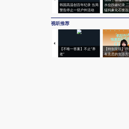
韩国高温创百年纪录 当局
水位跌破纪录 
警告停止一切户外活动
猛犸象化石接连
视听推荐
【不唯一答案】不止“养
【特别呈现】寻
老”
有意思的生活方