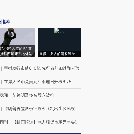
辑推荐
侵”还是“人道危机” 难
撕裂西班牙飞地休达
显影｜瓜农的漫长等待
｜
宇树发行市值610亿 先行者的加速和考验
｜
在岸人民币兑美元汇率连日升破6.75
我闻
｜
艾路明及多名股东被拘
｜
特朗普再签两份行政令限制出生公民权
周刊
｜
【封面报道】电力现货市场元年突进