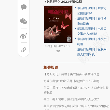
《财新周刊》2023年第42期
最新财新周刊｜增发万
亿国债何解
最新财新周刊｜香港楼
市前路未卜
最新财新周刊｜电动公
交退役高潮到来
最新财新周刊｜北交所
机遇
出版日期 2023-10-
最新财新周刊｜互联网
30
迈入订阅时代
相关报道
【财新周刊】前瞻｜美联储会不会暂停加息
鲍威尔释放“鸽派”讯号 市场押注11月不加息
美国三季度GDP超预期增长4.9% 个人消费增长拉
动明显
美国：罢工暂歇，但涨薪影响却“无处安放”
美国众议院艰难选出新议长 “所有人的朋友”约翰逊