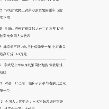
检体内含3种
度Z世代 用街头抗争将教
机”？难民潮撕裂西班牙
秘鲁纳斯
育部长拱下台
飞地休达
13人遇难
32
“90后”农民工讨薪涉刑案发回重审 因部
实不清
36
贵州山脚树矿难致16人死亡近三年 矿长
被罢免全国人大代表
进第四届链博
【商旅对话】华住集团
技“链”接产
【特别呈现】寻找100种
CFO：不靠规模取胜，华
【特别呈
有意思的生活方式·第三对
住三大增长引擎是什么？
有意思的
2
非京籍五环内购房社保降至一年 北京市公
最高可贷340万元
7
寒武纪上半年净利润同比翻倍 营收增速
放缓
53
对话｜邱仁宗：临床研究参与者的安全永
第一位
06
全国人大常委会：六名将领涉嫌严重违
法 被罢免全国人大代表