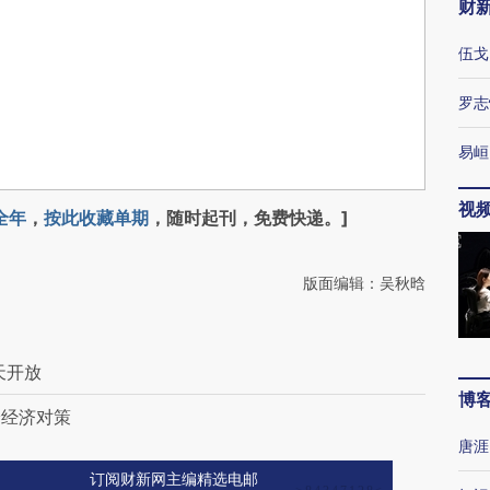
财
伍戈
罗志
易峘
视
全年
，
按此收藏单期
，随时起刊，免费快递。]
版面编辑：吴秋晗
天开放
博
论经济对策
唐涯
订阅财新网主编精选电邮