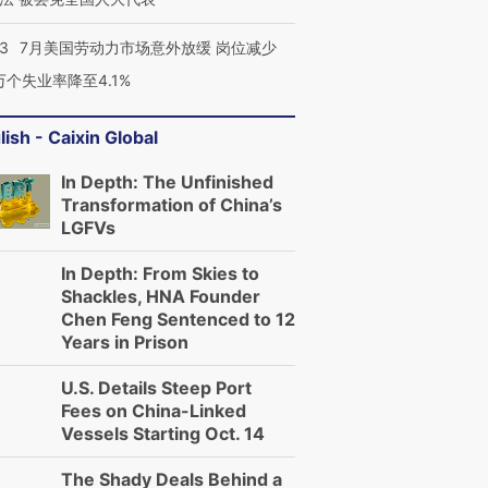
43
7月美国劳动力市场意外放缓 岗位减少
3万个失业率降至4.1%
lish - Caixin Global
In Depth: The Unfinished
Transformation of China’s
LGFVs
In Depth: From Skies to
Shackles, HNA Founder
Chen Feng Sentenced to 12
Years in Prison
U.S. Details Steep Port
Fees on China-Linked
Vessels Starting Oct. 14
The Shady Deals Behind a