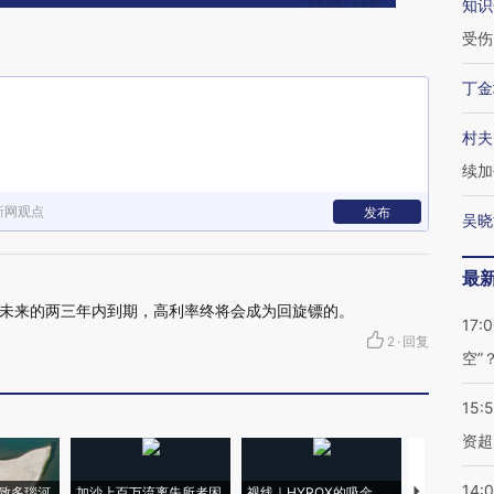
知识
受伤
丁金
村夫
续加
新网观点
发布
吴晓
最
未来的两三年内到期，高利率终将会成为回旋镖的。
17:
2
·
回复
空”
15:
资超
14:
致多瑙河
加沙上百万流离失所者困
视线｜HYROX的吸金
马航飞行员