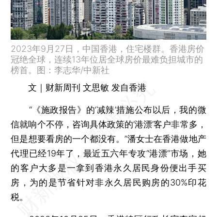
2023年9月27日，中国香港，住宅楼群。香港房价
冠绝全球，连续13年位居全球房价最难负担城市的
榜首。图：李志华/中新社
文｜财新周刊 文思敏 发自香港
“《施政报告》的‘减辣’措施公布以后，我的微
信就响个不停，咨询具体政策的‘港漂’客户非常多，
但是想要看房的一个都没有。”潘女士在香港做地产
代理已经19年了，最近五六年专攻“港漂”市场，她
的客户大多是一拿到香港永久居民身份便出手买
房，为的是节省针对非永久居民购房的30%印花
税。