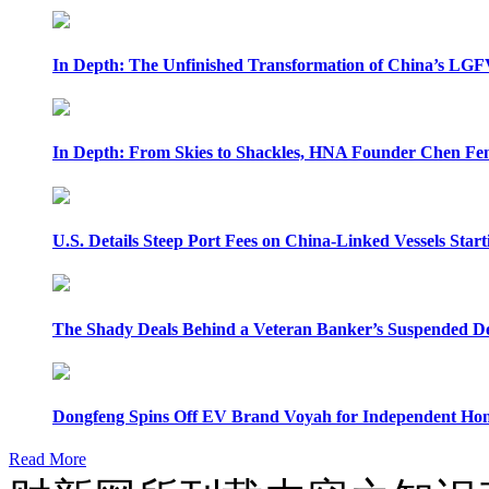
In Depth: The Unfinished Transformation of China’s LGF
In Depth: From Skies to Shackles, HNA Founder Chen Feng
U.S. Details Steep Port Fees on China-Linked Vessels Start
The Shady Deals Behind a Veteran Banker’s Suspended D
Dongfeng Spins Off EV Brand Voyah for Independent Hon
Read More