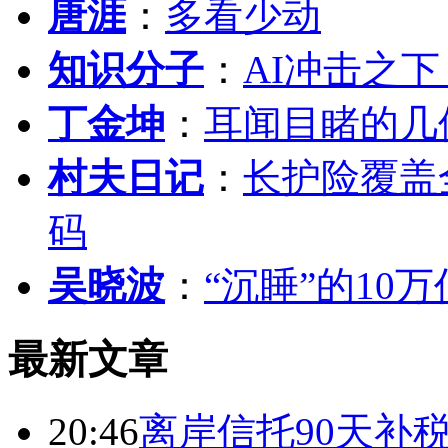
唐涯
：
多看少动
知识分子
：
AI冲击之
丁金坤
：
耳闻目睹的几
村夫日记
：
长护险覆盖
码
吴晓波
：
“沉睡”的10
最新文章
20:46
离岸信托90天补