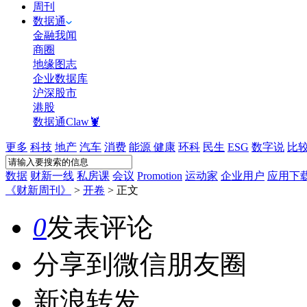
周刊
数据通
金融我闻
商圈
地缘图志
企业数据库
沪深股市
港股
数据通Claw🦞
更多
科技
地产
汽车
消费
能源
健康
环科
民生
ESG
数字说
比
数据
财新一线
私房课
会议
Promotion
运动家
企业用户
应用下
《财新周刊》
>
开卷
>
正文
0
发表评论
分享到微信朋友圈
新浪转发