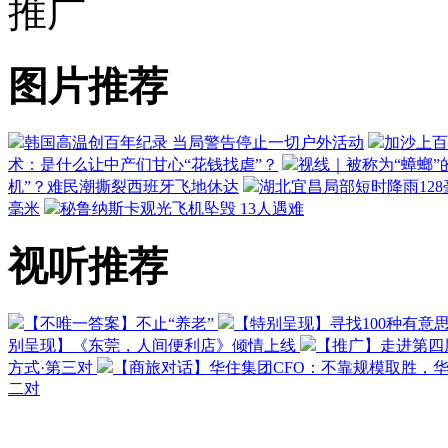
推广
图片推荐
韩国高温创百年纪录 当局警告停止一切户外活动
加沙上百
术：是什么让中产们甘心“花钱找虐”？
视线｜被称为“蟑螂”
机”？难民潮撕裂西班牙飞地休达
湖北宜昌局部短时降雨128毫
毫米
秘鲁纳斯卡观光飞机坠毁 13人遇难
视听推荐
【不唯一答案】不止“养老”
【特别呈现】寻找100种有意
别呈现】《东莞，人间便利店》倾情上线
【推广】走进第四
方式·第三对
【商旅对话】华住集团CFO：不靠规模取胜，
二对