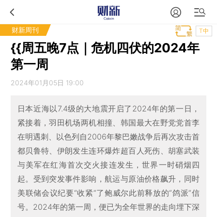
财新周刊
T中
{{周五晚7点｜危机四伏的2024年
第一周
2024年01月05日 19:00
日本近海以7.4级的大地震开启了2024年的第一日，
紧接着，羽田机场两机相撞、韩国最大在野党党首李
在明遇刺、以色列自2006年黎巴嫩战争后再次攻击首
都贝鲁特、伊朗发生连环爆炸超百人死伤、胡塞武装
与美军在红海首次交火接连发生，世界一时硝烟四
起。受到突发事件影响，航运与原油价格飙升，同时
美联储会议纪要“收紧”了鲍威尔此前释放的“鸽派”信
号。2024年的第一周，便已为全年世界的走向埋下深