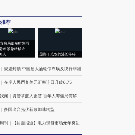
辑推荐
宜昌局部短时降雨
8毫米 紧急转移近
00人
显影｜瓜农的漫长等待
｜
规避封锁 中国超大油轮停靠埃及绕行非洲
｜
在岸人民币兑美元汇率连日升破6.75
我闻
｜
资管掌舵人更替 百年人寿僵局何解
｜
多国出台光伏新政加速转型
周刊
｜
【封面报道】电力现货市场元年突进