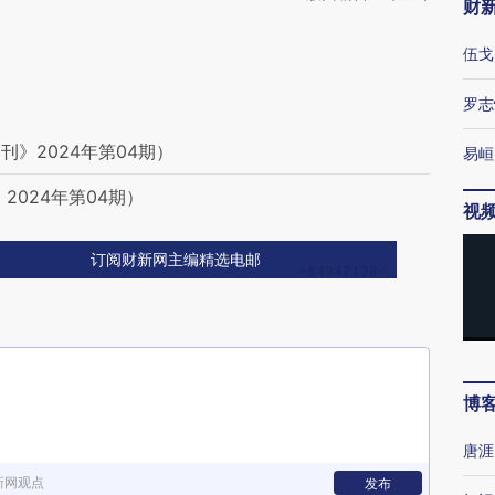
财
伍戈
罗志
》2024年第04期）
易峘
2024年第04期）
视
订阅财新网主编精选电邮
博
唐涯
新网观点
发布