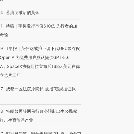
24
蓄势突破后的黄金
51
特稿｜宇树发行市值610亿 先行者的加
考验
29
T早报｜英伟达或拟下调下代GPU显存配
Open AI为免费用户默认提供GPT-5.6
NA；SpaceX协特斯拉宣布斥168亿美元在德
立芯片工厂
07
成都一区法院原院长 被指“违规挂证执
43
特朗普再签两份行政令限制出生公民权
打击生育旅游产业
37
财经早知道｜部分银行房贷利率，降至“2