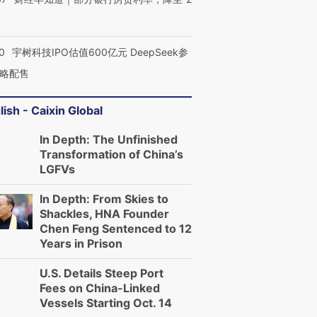
0
宇树科技IPO估值600亿元 DeepSeek参
略配售
lish - Caixin Global
In Depth: The Unfinished
Transformation of China’s
LGFVs
In Depth: From Skies to
Shackles, HNA Founder
Chen Feng Sentenced to 12
Years in Prison
U.S. Details Steep Port
Fees on China-Linked
Vessels Starting Oct. 14