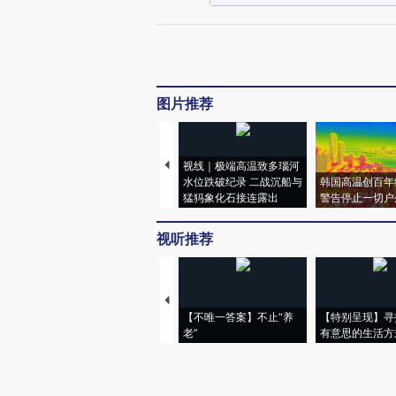
图片推荐
视线｜极端高温致多瑙河
水位跌破纪录 二战沉船与
韩国高温创百年
猛犸象化石接连露出
警告停止一切户
视听推荐
【不唯一答案】不止“养
【特别呈现】寻
老”
有意思的生活方