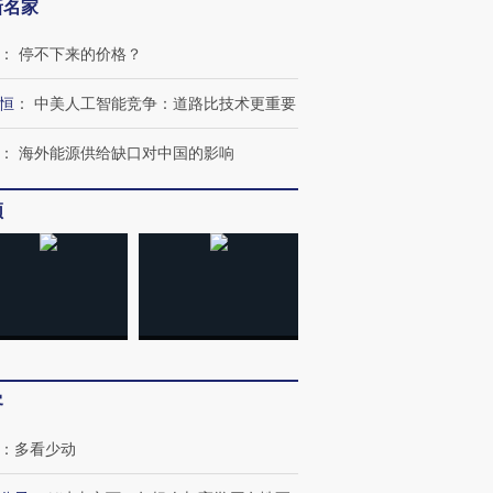
新名家
：
停不下来的价格？
恒
：
中美人工智能竞争：道路比技术更重要
：
海外能源供给缺口对中国的影响
频
客
：
多看少动