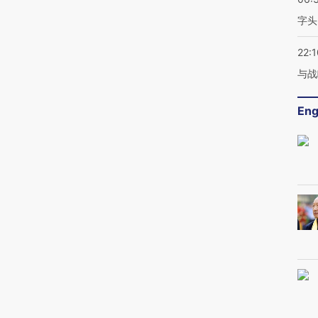
字头
22:1
与战
Eng