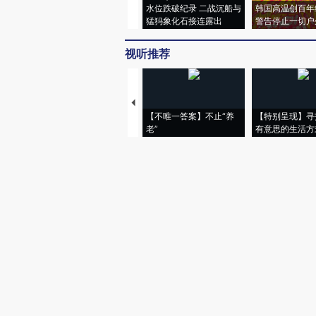
水位跌破纪录 二战沉船与
韩国高温创百年
猛犸象化石接连露出
警告停止一切户
视听推荐
【不唯一答案】不止“养
【特别呈现】寻
老”
有意思的生活方