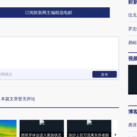
财
订阅财新网主编精选电邮
伍戈
罗志
易峘
视
新网观点
发布
本篇文章暂无评论
博
唐涯
西班牙休达进入紧急状态
加沙上百万流离失所者困
视线｜HYR