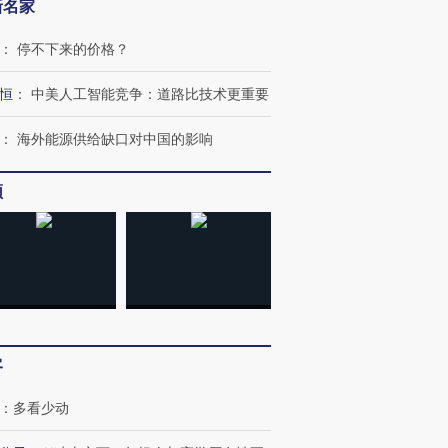
新名家
：
停不下来的价格？
恒
：
中美人工智能竞争：道路比技术更重要
：
海外能源供给缺口对中国的影响
频
客
：
多看少动
OX的吸金
马航飞行员跨国走私7万
视线｜被称为“蟑螂”的印