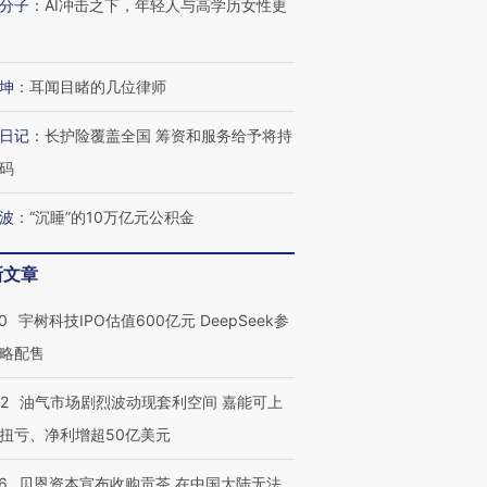
分子
：
AI冲击之下，年轻人与高学历女性更
让中产们甘
粒摇头丸 尿检体内含3种
度Z世代 用街头抗争将教
秘鲁纳斯
”？
毒品
育部长拱下台
13人遇难
坤
：
耳闻目睹的几位律师
日记
：
长护险覆盖全国 筹资和服务给予将持
进第四届链博
【商旅对话】华住集团
码
技“链”接产
【特别呈现】寻找100种
CFO：不靠规模取胜，华
【特别呈
有意思的生活方式·第三对
住三大增长引擎是什么？
有意思的
波
：
“沉睡”的10万亿元公积金
新文章
0
宇树科技IPO估值600亿元 DeepSeek参
略配售
22
油气市场剧烈波动现套利空间 嘉能可上
扭亏、净利增超50亿美元
6
贝恩资本宣布收购贡茶 在中国大陆无法