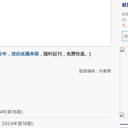
财
财
写
引
全年
，
按此收藏单期
，随时起刊，免费快递。]
版面编辑：刘春辉
4年第16期）
024年第16期）