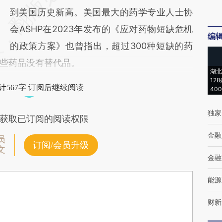
到美国历史新高。美国最大的药学专业人士协
会ASHP在2023年发布的《应对药物短缺危机
编
的政策方案》也曾指出，超过300种短缺的药
些药品没有替代品。
湖北
12
计567字 订阅后继续阅读
40
独家
获取已订阅的阅读权限
金融
员
订阅/会员升级
文
金融
能源
财新