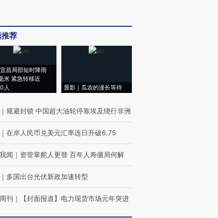
辑推荐
宜昌局部短时降雨
8毫米 紧急转移近
00人
显影｜瓜农的漫长等待
｜
规避封锁 中国超大油轮停靠埃及绕行非洲
｜
在岸人民币兑美元汇率连日升破6.75
我闻
｜
资管掌舵人更替 百年人寿僵局何解
｜
多国出台光伏新政加速转型
周刊
｜
【封面报道】电力现货市场元年突进