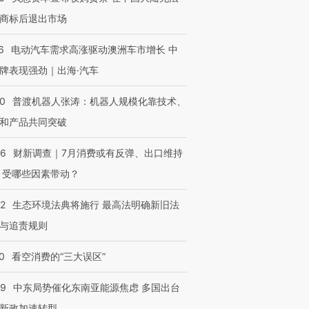
商标后退出市场
6
电动汽车需求高涨驱动澳洲车市增长 中
牌表现强劲｜出海·汽车
00
普渡机器人张涛：机器人规模化靠技术、
和产品共同突破
56
财新调查｜7月消费或有反弹、出口维持
 受哪些因素带动？
42
生态环境法典将施行 最高法明确新旧法
与追责规则
0
看空消费的“三大误区”
59
中东局势催化东南亚能源焦虑 多国出台
新政加速转型