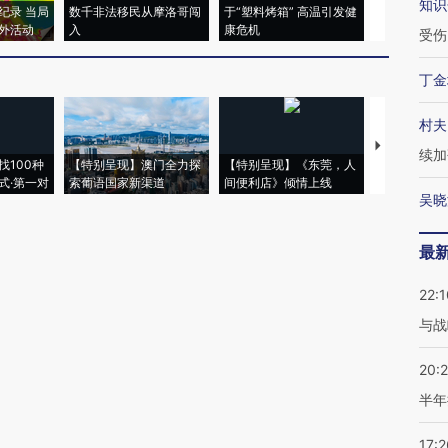
知识
纪录 当局
数千非法移民从摩洛哥闯
于“塑料烤箱” 高温引发健
术：是什么
外活动
入
康危机
心“花钱找虐
受伤
丁金
村夫
【推广】走
续加
找100种
【特别呈现】澳门全力探
【特别呈现】《东莞，人
会，让数智科
式·第一对
索葡语国家新渠道
间便利店》倾情上线
业
吴晓
最
22:1
与战
20:
半年
17:2