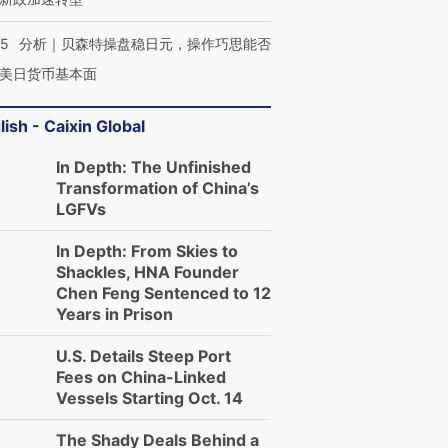
05
分析｜贝森特操盘稳日元，操作巧思能否
美日货币基本面
lish - Caixin Global
In Depth: The Unfinished
Transformation of China’s
LGFVs
In Depth: From Skies to
Shackles, HNA Founder
Chen Feng Sentenced to 12
Years in Prison
U.S. Details Steep Port
Fees on China-Linked
Vessels Starting Oct. 14
The Shady Deals Behind a