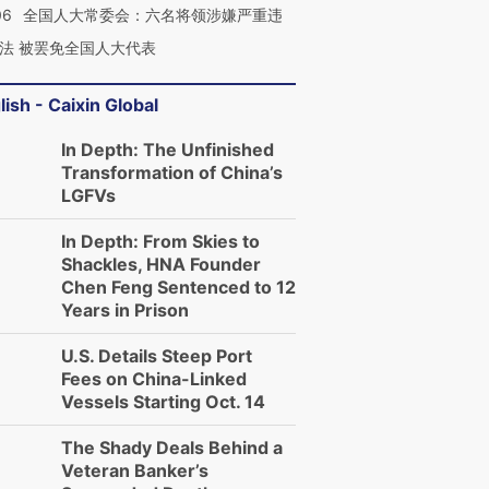
06
全国人大常委会：六名将领涉嫌严重违
法 被罢免全国人大代表
lish - Caixin Global
In Depth: The Unfinished
Transformation of China’s
LGFVs
In Depth: From Skies to
Shackles, HNA Founder
Chen Feng Sentenced to 12
Years in Prison
U.S. Details Steep Port
Fees on China-Linked
Vessels Starting Oct. 14
The Shady Deals Behind a
Veteran Banker’s