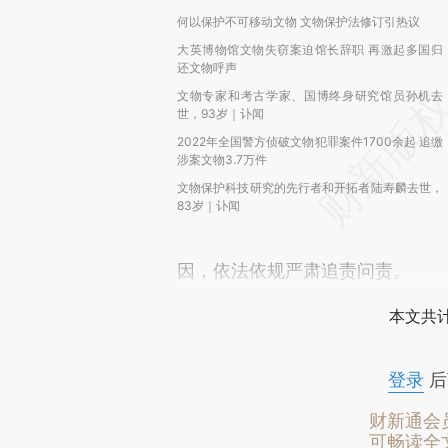
何以保护不可移动文物 文物保护法修订引热议
大英博物馆文物失窃案迫馆长辞职 再激起多国归
还文物呼声
文物专家和考古学家、国博终身研究馆员孙机去
世，93岁｜讣闻
2022年全国警方侦破文物犯罪案件1700余起 追缴
涉案文物3.7万件
文物保护科技研究的先行者和开拓者陆寿麟去世，
83岁｜讣闻
因，依法依规严肃追责问责。
本文共计
登录
后
财新通会
可畅读全