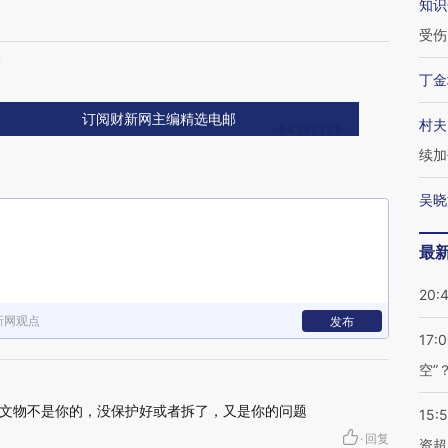
知识
起
受伤
突
丁金
订阅财新网主编精选电邮
村夫
续加
吴晓
最
20:
新网观点
发布
17:
空”
文物不是你的，没保护好或者拆了，又是你的问题
15:
·
回复
资超