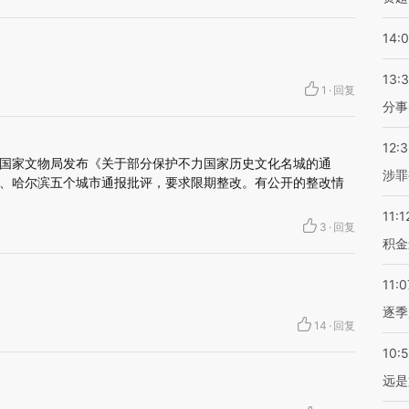
14:
13:
1
·
回复
分事
12:
部、国家文物局发布《关于部分保护不力国家历史文化名城的通
涉罪
、哈尔滨五个城市通报批评，要求限期整改。有公开的整改情
11:1
3
·
回复
积金
11:0
逐季
14
·
回复
10:
远是