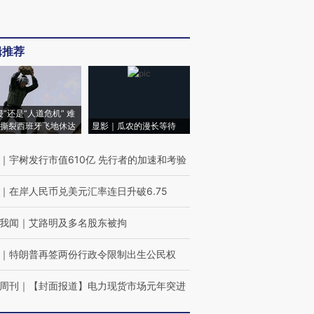
辑推荐
侵”还是“人道危机” 难
撕裂西班牙飞地休达
显影｜瓜农的漫长等待
｜
宇树发行市值610亿 先行者的加速和考验
｜
在岸人民币兑美元汇率连日升破6.75
我闻
｜
艾路明及多名股东被拘
｜
特朗普再签两份行政令限制出生公民权
周刊
｜
【封面报道】电力现货市场元年突进