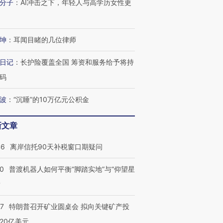
分子
：
AI冲击之下，年轻人与高学历女性更
坤
：
耳闻目睹的几位律师
日记
：
长护险覆盖全国 筹资和服务给予将持
码
波
：
“沉睡”的10万亿元公积金
新文章
46
离岸信托90天补税窗口期疑问
00
普渡机器人如何平衡“脚踏实地”与“仰望星
？
57
特朗普召开矿业圆桌会 拟向关键矿产投
20亿美元