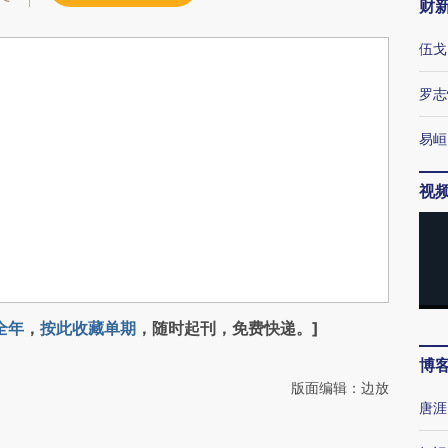
财
伍戈
罗志
易峘
视
全年
，
按此收藏单期
，随时起刊，免费快递。]
博
版面编辑：边放
唐涯