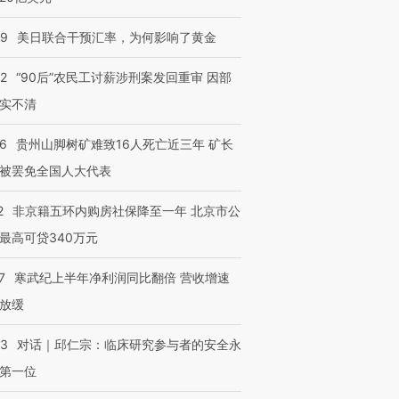
09
美日联合干预汇率，为何影响了黄金
32
“90后”农民工讨薪涉刑案发回重审 因部
实不清
36
贵州山脚树矿难致16人死亡近三年 矿长
被罢免全国人大代表
2
非京籍五环内购房社保降至一年 北京市公
最高可贷340万元
7
寒武纪上半年净利润同比翻倍 营收增速
放缓
53
对话｜邱仁宗：临床研究参与者的安全永
第一位