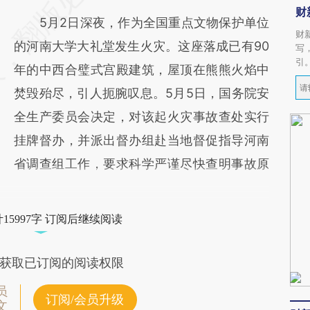
财
5月2日深夜，作为全国重点文物保护单位
财
的河南大学大礼堂发生火灾。这座落成已有90
写
引
年的中西合璧式宫殿建筑，屋顶在熊熊火焰中
焚毁殆尽，引人扼腕叹息。5月5日，国务院安
全生产委员会决定，对该起火灾事故查处实行
挂牌督办，并派出督办组赴当地督促指导河南
省调查组工作，要求科学严谨尽快查明事故原
15997字 订阅后继续阅读
获取已订阅的阅读权限
员
订阅/会员升级
文