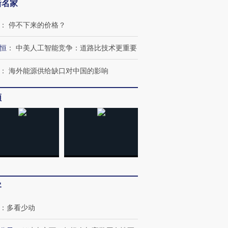
新名家
：
停不下来的价格？
恒
：
中美人工智能竞争：道路比技术更重要
：
海外能源供给缺口对中国的影响
频
客
：
多看少动