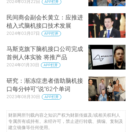
2024年03月22日
APP打开
民间商会副会长黄立：应推进
植入式脑机接口技术发展
2024年03月07日
APP打开
马斯克旗下脑机接口公司完成
首例人体实验 将推产品
2024年01月30日
APP打开
研究：渐冻症患者借助脑机接
口每分钟可“说”62个单词
2023年08月30日
APP打开
财新网所刊载内容之知识产权为财新传媒及/或相关权利人
专属所有或持有。未经许可，禁止进行转载、摘编、复制及
建立镜像等任何使用。