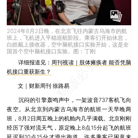
2024年8月2日晚，在北京飞往内蒙古乌海市的航
班上，飞机进入平稳巡航阶段。乘客们开始休息，
白皓戴上接收器，空中脑机接口实验开始，这是全
国首个空中脑机接口实验。图：丁刚
详细报道见：
周刊视读｜肢体瘫痪者 能否凭脑
机接口重获新生？
文｜财新周刊 徐路易
沉闷的引擎轰鸣声中，一架波音737客机飞向
夜空。从北京到内蒙古乌海市的航班一天早晚两
班，8月2日周五晚上的机舱内几乎满载。北京刚刚
经历了强对流天气，原定晚上8点15分起飞的航班
延迟到10点15分才滑出跑道。许多乘客已困意来