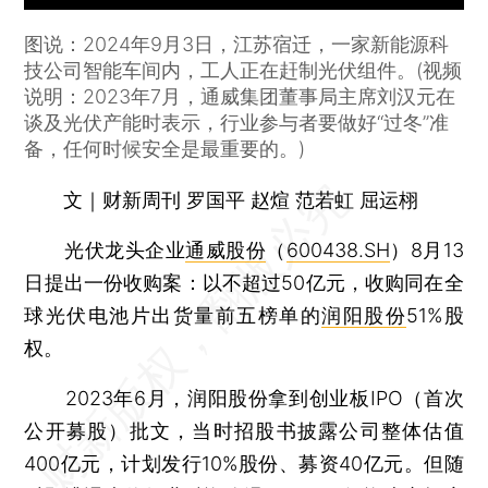
图说：2024年9月3日，江苏宿迁，一家新能源科
技公司智能车间内，工人正在赶制光伏组件。(视频
说明：2023年7月，通威集团董事局主席刘汉元在
谈及光伏产能时表示，行业参与者要做好“过冬”准
备，任何时候安全是最重要的。)
文｜财新周刊 罗国平 赵煊 范若虹 屈运栩
光伏龙头企业
通威股份
（
600438.SH
）8月13
日提出一份收购案：以不超过50亿元，收购同在全
球光伏电池片出货量前五榜单的
润阳股份
51%股
权。
2023年6月，润阳股份拿到创业板IPO（首次
公开募股）批文，当时招股书披露公司整体估值
400亿元，计划发行10%股份、募资40亿元。但随