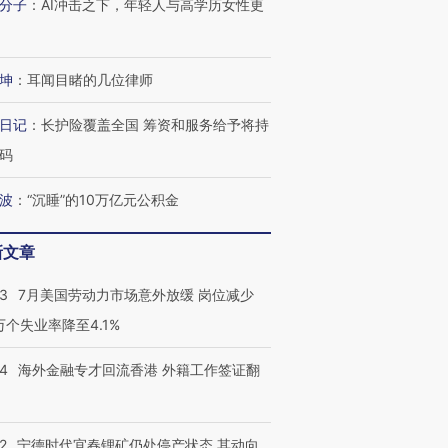
分子
：
AI冲击之下，年轻人与高学历女性更
坤
：
耳闻目睹的几位律师
日记
：
长护险覆盖全国 筹资和服务给予将持
码
波
：
“沉睡”的10万亿元公积金
新文章
43
7月美国劳动力市场意外放缓 岗位减少
3万个失业率降至4.1%
14
海外金融专才回流香港 外籍工作签证翻
2
宁德时代宜春锂矿仍处停产状态 其动向