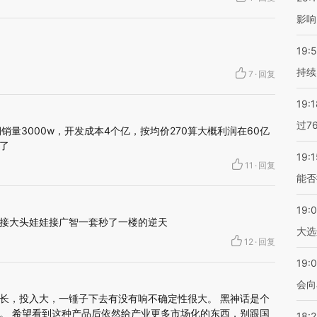
影响
19:5
持续
7
·
回复
19:1
过7
销量3000w，开发成本4个亿，按均价270算大概利润在60亿
了
19:1
11
·
回复
能否
19:
接大头娃娃接广智一套秒了一楼的逆天
大选
12
·
回复
19:0
会向
长，投入大，一锤子下去有没有响不确定性很大。 黑神话是个
。 希望看到这种产品后依然给产业更多市场化的东西，别跟国
18: