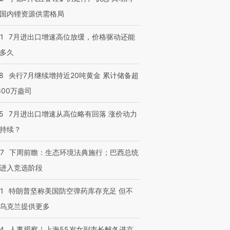
国内锂资源供需格局
1
7月进出口增速高位放缓，价格驱动还能
多久
8
央行7月继续增持近20吨黄金 累计储备超
600万盎司
5
7月进出口增速从高位略有回落 涨价动力
持续？
07
下周前瞻：生态环境法典施行；巴西总统
进入竞选阶段
1
特朗普坚称美国防空弹药库存充足 但不
乌克兰提供更多
24
人事观察｜上海55岁女副市长解冬进京