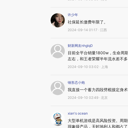
许少年
社保延长缴费年限了。
2024-09-14 01:17 · 江西
财新网友nhglqD
目前全平台销量1800w，生命周期
左右，和王者荣耀半年流水差不多
2024-09-10 03:02 · 上海
锤形态小炮
我直接一个蓄力四段劈棍接定身术
2024-09-10 02:49 · 北京
xian's ocean
大型单机游戏是高风险投资。周期
现象级产品，天时地利人和都占了