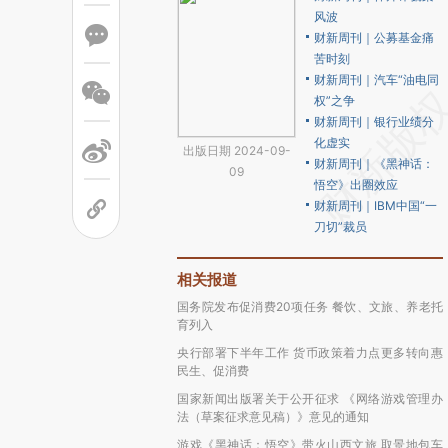
风波
财新周刊｜公募基金痛
苦时刻
财新周刊｜汽车“油电同
权”之争
财新周刊｜银行业绩分
化虚实
出版日期 2024-09-
财新周刊｜《黑神话：
09
悟空》出圈效应
财新周刊｜IBM中国“一
刀切”裁员
相关报道
国务院发布促消费20项任务 餐饮、文旅、养老托
育列入
央行部署下半年工作 货币政策着力点更多转向惠
民生、促消费
国家新闻出版署关于公开征求 《网络游戏管理办
法（草案征求意见稿）》意见的通知
游戏《黑神话：悟空》带火山西文旅 取景地包车