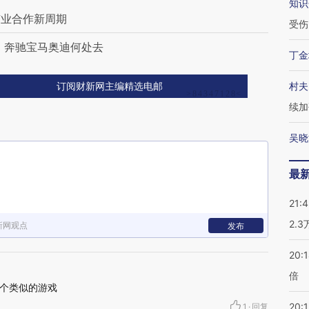
知识
矿业合作新周期
受伤
 奔驰宝马奥迪何处去
丁金
村夫
订阅财新网主编精选电邮
续加
吴晓
最
21:
2.
新网观点
发布
20:
倍
个类似的游戏
20:1
1
·
回复