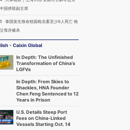
中国侨联副主席
45
泰国发生致命校园枪击案至少6人死亡 枪
父母亦被杀
lish - Caixin Global
In Depth: The Unfinished
Transformation of China’s
LGFVs
In Depth: From Skies to
Shackles, HNA Founder
Chen Feng Sentenced to 12
Years in Prison
U.S. Details Steep Port
Fees on China-Linked
Vessels Starting Oct. 14