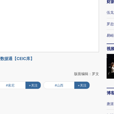
财
伍戈
罗志
易峘
视
数据通【CEIC库】
版面编辑：罗文
#索尼
+关注
#山西
+关注
博
唐涯