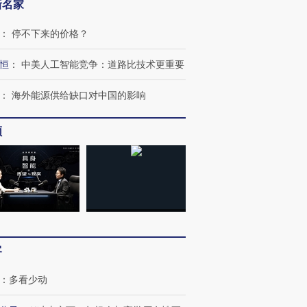
新名家
：
停不下来的价格？
恒
：
中美人工智能竞争：道路比技术更重要
：
海外能源供给缺口对中国的影响
频
客
：
多看少动