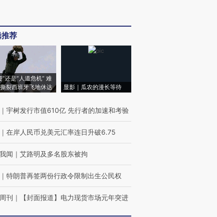
辑推荐
侵”还是“人道危机” 难
撕裂西班牙飞地休达
显影｜瓜农的漫长等待
｜
宇树发行市值610亿 先行者的加速和考验
｜
在岸人民币兑美元汇率连日升破6.75
我闻
｜
艾路明及多名股东被拘
｜
特朗普再签两份行政令限制出生公民权
周刊
｜
【封面报道】电力现货市场元年突进