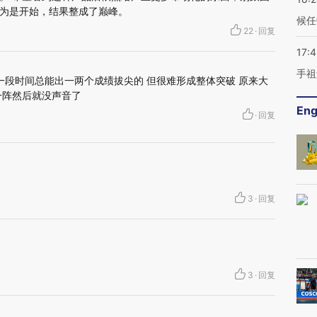
为是开始，结果整成了巅峰。
候任
22
·
回复
17:
手祖
一段时间总能出一两个成绩拔尖的 但很难形成整体突破 原来大
一阵然后就没声音了
Eng
·
回复
3
·
回复
3
·
回复