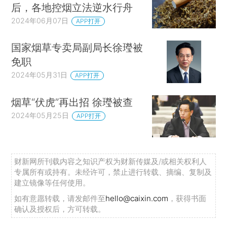
后，各地控烟立法逆水行舟
2024年06月07日
APP打开
国家烟草专卖局副局长徐㼆被
免职
2024年05月31日
APP打开
烟草“伏虎”再出招 徐㼆被查
2024年05月25日
APP打开
财新网所刊载内容之知识产权为财新传媒及/或相关权利人
专属所有或持有。未经许可，禁止进行转载、摘编、复制及
建立镜像等任何使用。
如有意愿转载，请发邮件至
hello@caixin.com
，获得书面
确认及授权后，方可转载。