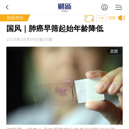
财新周刊
试听
T中
国风｜肺癌早筛起始年龄降低
2024年09月09日第36期
原图