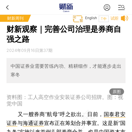
财新周刊
English
试听
T中
财新观察｜完善公司治理是券商自
强之路
2024年09月16日第37期
中国证券业需要苦练内功、精耕细作，才能逐步走出
寒冬
原图
资料图：工人高空作业安装证券公司招牌。图：视
觉中国
又一艘券商“航母”呼之欲出。日前，
国泰君安
证券
与
海通证券
宣布正在筹划合并事宜。这是新“国
九条”实施以来首例头部券商合并，也是中国资本市