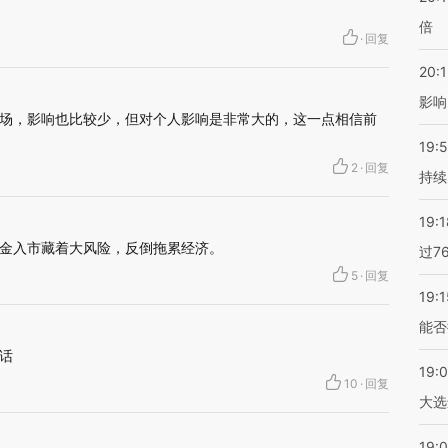
倍
·
回复
20:1
影响
场，影响也比较少，但对个人影响是非常大的，这一点相信前
19:5
2
·
回复
持续
19:1
金入市藏着大风险，反倒拖累经济。
过7
5
·
回复
19:1
能否
话
19:
10
·
回复
大选
19:0