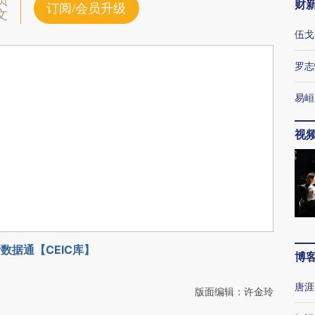
员
财
订阅/会员升级
文
伍戈
罗志
易峘
视
数据通【CEIC库】
博
唐涯
版面编辑：许金玲