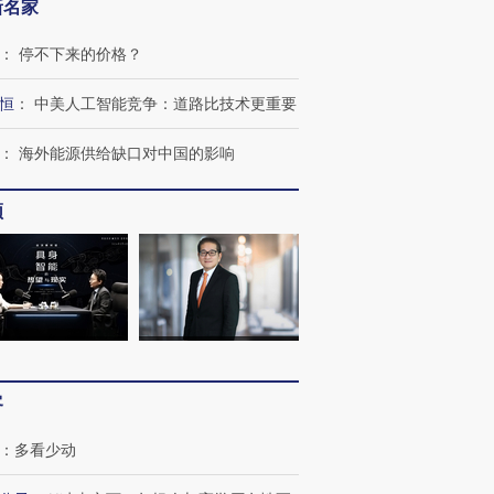
新名家
：
停不下来的价格？
恒
：
中美人工智能竞争：道路比技术更重要
：
海外能源供给缺口对中国的影响
频
客
：
多看少动