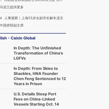
乌克兰提供更多
24
人事观察｜上海55岁女副市长解冬进京
中国侨联副主席
lish - Caixin Global
In Depth: The Unfinished
Transformation of China’s
LGFVs
In Depth: From Skies to
Shackles, HNA Founder
Chen Feng Sentenced to 12
Years in Prison
U.S. Details Steep Port
Fees on China-Linked
Vessels Starting Oct. 14