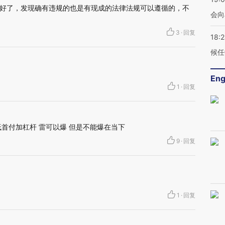
好了，发现确有违规的也是有现成的法律法规可以遵循的，不
会向
3
·
回复
18:
候任
Eng
1
·
回复
首付加杠杆 雷可以爆 但是不能爆在当下
9
·
回复
1
·
回复