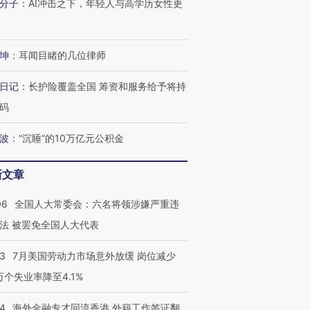
分子
：
AI冲击之下，年轻人与高学历女性更
坤
：
耳闻目睹的几位律师
日记
：
长护险覆盖全国 筹资和服务给予将持
码
波
：
“沉睡”的10万亿元公积金
新文章
06
全国人大常委会：六名将领涉嫌严重违
法 被罢免全国人大代表
43
7月美国劳动力市场意外放缓 岗位减少
3万个失业率降至4.1%
14
海外金融专才回流香港 外籍工作签证翻