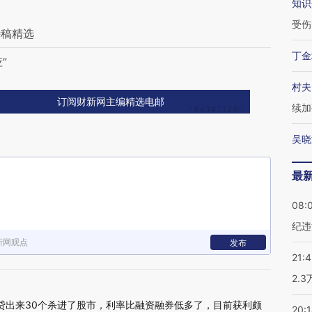
知识
受伤
特稿精选
丁金
”
村夫
订阅财新网主编精选电邮
续加
吴晓
最
08:
纪违
新网观点
发布
21:
2.
贷出来30个杀进了股市，利率比融资融券低多了，目前获利颇
20: