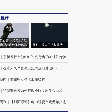
辑推荐
侵”还是“人道危机” 难
撕裂西班牙飞地休达
显影｜瓜农的漫长等待
｜
宇树发行市值610亿 先行者的加速和考验
｜
在岸人民币兑美元汇率连日升破6.75
我闻
｜
艾路明及多名股东被拘
｜
特朗普再签两份行政令限制出生公民权
周刊
｜
【封面报道】电力现货市场元年突进