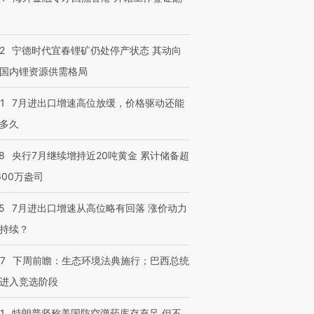
2
宁德时代宜春锂矿仍处停产状态 其动向
国内锂资源供需格局
1
7月进出口增速高位放缓，价格驱动还能
多久
8
央行7月继续增持近20吨黄金 累计储备超
600万盎司
5
7月进出口增速从高位略有回落 涨价动力
持续？
07
下周前瞻：生态环境法典施行；巴西总统
进入竞选阶段
1
特朗普坚称美国防空弹药库存充足 但不