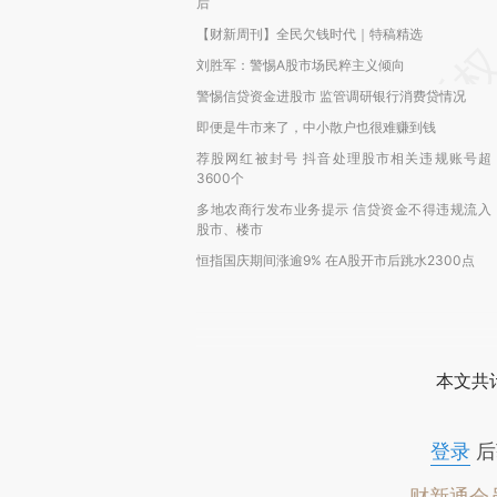
后
【财新周刊】全民欠钱时代｜特稿精选
刘胜军：警惕A股市场民粹主义倾向
警惕信贷资金进股市 监管调研银行消费贷情况
即便是牛市来了，中小散户也很难赚到钱
荐股网红被封号 抖音处理股市相关违规账号超
3600个
多地农商行发布业务提示 信贷资金不得违规流入
股市、楼市
恒指国庆期间涨逾9% 在A股开市后跳水2300点
本文共计
登录
后