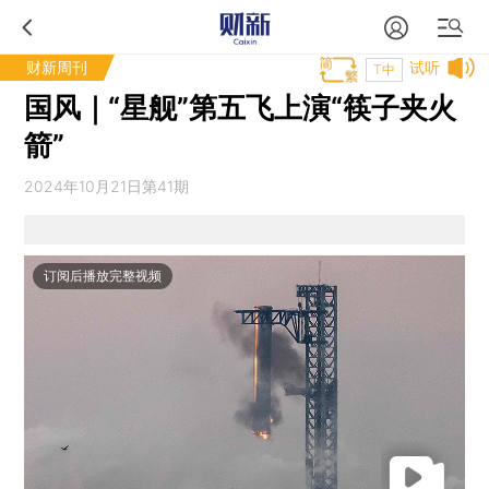
财新周刊
试听
T中
国风｜“星舰”第五飞上演“筷子夹火
箭”
2024年10月21日第41期
订阅后播放完整视频