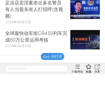
足浴店卖淫案牵出多名警员
有人当股东有人打招呼(含视
频)
2026年08月10日
全球最快动车组CR450列车完
成60万公里运用考核
2026年08月10日
App 内打开
财新移动
发表评论得积分
31
条评论
收藏
分享
财新
财新周刊
Caixin
登录
网页版
订阅电邮
|
|