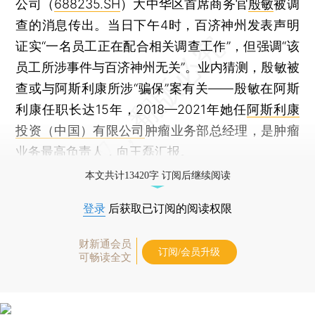
公司（
688235.SH
）大中华区首席商务官
殷敏
被调
查的消息传出。当日下午4时，百济神州发表声明
证实“一名员工正在配合相关调查工作”，但强调“该
员工所涉事件与百济神州无关”。业内猜测，殷敏被
查或与阿斯利康所涉“骗保”案有关——殷敏在阿斯
利康任职长达15年，2018—2021年她任
阿斯利康
投资（中国）有限公司
肿瘤业务部总经理，是肿瘤
业务最高负责人，向王磊汇报。
本文共计13420字 订阅后继续阅读
登录
后获取已订阅的阅读权限
财新通会员
订阅/会员升级
可畅读全文