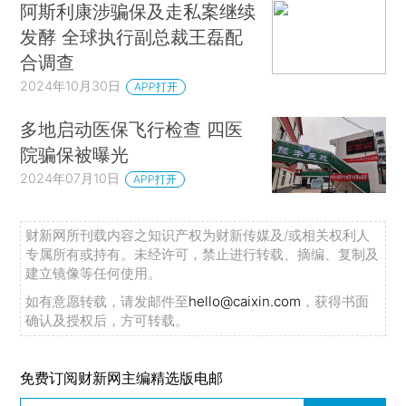
阿斯利康涉骗保及走私案继续
发酵 全球执行副总裁王磊配
合调查
2024年10月30日
APP打开
多地启动医保飞行检查 四医
院骗保被曝光
2024年07月10日
APP打开
财新网所刊载内容之知识产权为财新传媒及/或相关权利人
专属所有或持有。未经许可，禁止进行转载、摘编、复制及
建立镜像等任何使用。
如有意愿转载，请发邮件至
hello@caixin.com
，获得书面
确认及授权后，方可转载。
免费订阅财新网主编精选版电邮