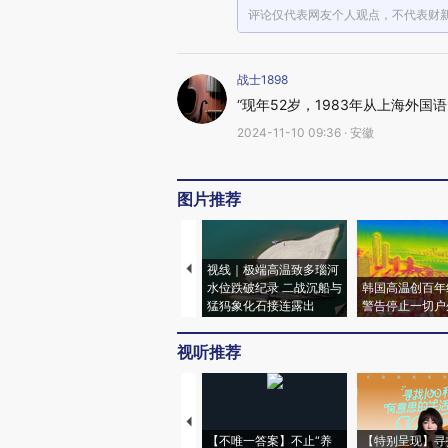
评论仅代表网友个人观点，不代表财
战士1898
“现年52岁，1983年从上海外国
2024-11-10 09:36 · 安徽
图片推荐
视线｜极端高温致多瑙河
水位跌破纪录 二战沉船与
韩国高温创百年
猛犸象化石接连露出
警告停止一切户
视听推荐
【不唯一答案】不止“养
【特别呈现】寻