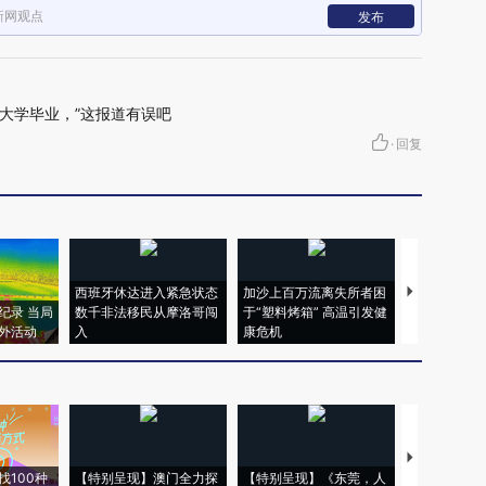
新网观点
发布
语大学毕业，”这报道有误吧
·
回复
西班牙休达进入紧急状态
加沙上百万流离失所者困
视线｜HYR
纪录 当局
数千非法移民从摩洛哥闯
于“塑料烤箱” 高温引发健
术：是什么
外活动
入
康危机
心“花钱找虐
【推广】走
找100种
【特别呈现】澳门全力探
【特别呈现】《东莞，人
会，让数智科