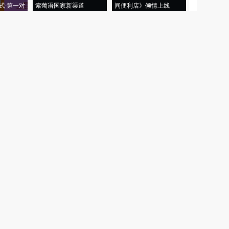
式·第一对
索葡语国家新渠道
间便利店》倾情上线
业