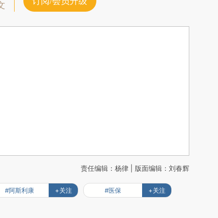
订阅/会员升级
文
责任编辑：杨律 | 版面编辑：刘春辉
#阿斯利康
+关注
#医保
+关注