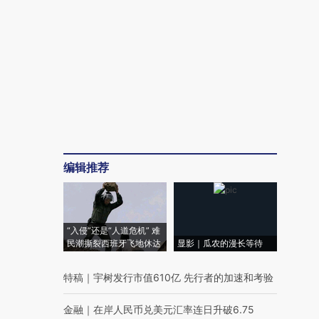
编辑推荐
“入侵”还是“人道危机” 难
民潮撕裂西班牙飞地休达
显影｜瓜农的漫长等待
特稿
｜
宇树发行市值610亿 先行者的加速和考验
金融
｜
在岸人民币兑美元汇率连日升破6.75