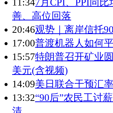
11:34
7月CPI、PPI同
善、高位回落
20:46
观势｜离岸信托9
17:00
普渡机器人如何平
15:57
特朗普召开矿业圆
美元(含视频)
14:09
美日联合干预汇
13:32
“90后”农民工
清