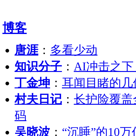
博客
唐涯
：
多看少动
知识分子
：
AI冲击之
丁金坤
：
耳闻目睹的几
村夫日记
：
长护险覆盖
码
吴晓波
：
“沉睡”的10