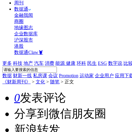
周刊
数据通
金融我闻
商圈
地缘图志
企业数据库
沪深股市
港股
数据通Claw🦞
更多
科技
地产
汽车
消费
能源
健康
环科
民生
ESG
数字说
比
数据
财新一线
私房课
会议
Promotion
运动家
企业用户
应用下
《财新周刊》
>
文化
>
随笔
>
正文
0
发表评论
分享到微信朋友圈
新浪转发