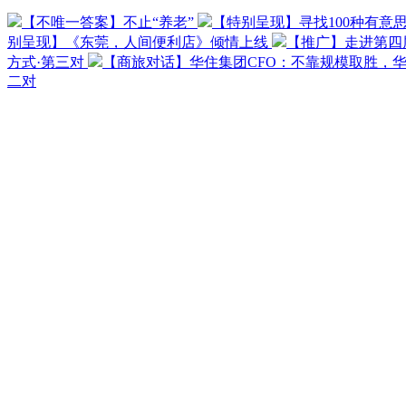
【不唯一答案】不止“养老”
【特别呈现】寻找100种有意
别呈现】《东莞，人间便利店》倾情上线
【推广】走进第四
方式·第三对
【商旅对话】华住集团CFO：不靠规模取胜，
二对