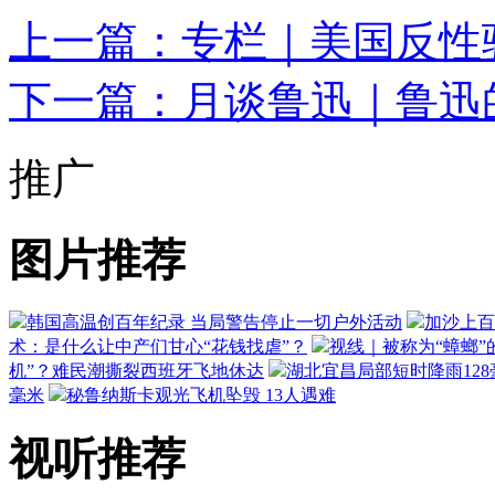
上一篇：专栏｜美国反性
下一篇：月谈鲁迅｜鲁迅
推广
图片推荐
韩国高温创百年纪录 当局警告停止一切户外活动
加沙上百
术：是什么让中产们甘心“花钱找虐”？
视线｜被称为“蟑螂”
机”？难民潮撕裂西班牙飞地休达
湖北宜昌局部短时降雨128毫
毫米
秘鲁纳斯卡观光飞机坠毁 13人遇难
视听推荐