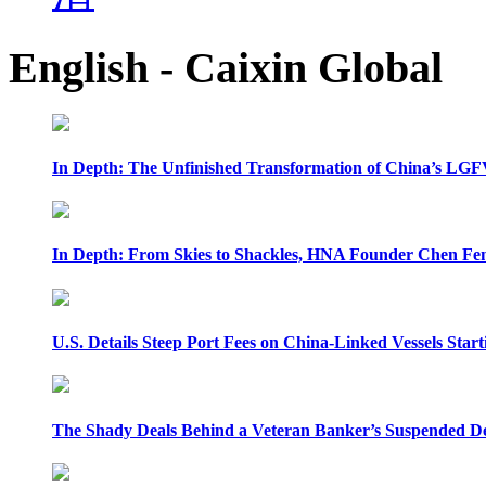
English - Caixin Global
In Depth: The Unfinished Transformation of China’s LGF
In Depth: From Skies to Shackles, HNA Founder Chen Feng
U.S. Details Steep Port Fees on China-Linked Vessels Start
The Shady Deals Behind a Veteran Banker’s Suspended D