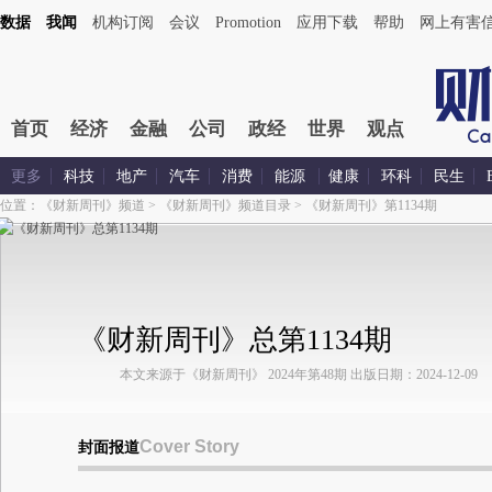
数据
我闻
机构订阅
会议
Promotion
应用下载
帮助
网上有害
首页
经济
金融
公司
政经
世界
观点
更多
科技
地产
汽车
消费
能源
健康
环科
民生
位置：
《财新周刊》频道
>
《财新周刊》频道目录
>
《财新周刊》第1134期
《财新周刊》总第1134期
本文来源于《财新周刊》 2024年第48期 出版日期：2024-12-09
Cover Story
封面报道