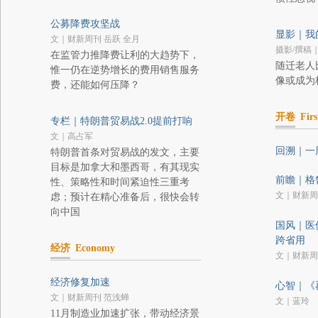
公募降费攻坚战
显影｜我
文｜财新周刊 岳跃 全月
摄影/撰稿
在监管力推降费让利的大趋势下，
随迁老人
惟一仍在逆势增长的费用销售服务
像或成为
费，还能如何压降？
开卷
Firs
专栏｜特朗普贸易战2.0提前打响
文｜高占军
回溯｜一
特朗普首条对贸易战的发文，主要
目标是加拿大和墨西哥，有其现实
前瞻｜格
性、策略性和时间紧迫性三重考
文｜财新周
虑；预计在精心准备后，很快会转
向中国
国风｜医
跨省用
经济
Economy
文｜财新周
经济修复加速
心智｜《
文｜财新周刊 范浅蝉
文｜蓝玲
11月制造业加速扩张，带动经济景