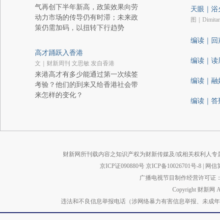
气再创下半年新高，政策效果向劳
天眼｜浴
动力市场的传导仍有时滞；未来政
图｜Dimita
策仍需加码，以扭转下行趋势
编读｜回
高才踊跃入香港
编读｜读
文｜财新周刊 文思敏 发自香港
来港高才有多少能通过第一次续签
编读｜融
考验？他们的到来又给香港社会带
来怎样的变化？
编读｜答
财新网所刊载内容之知识产权为财新传媒及/或相关权利人专
京ICP证090880号
京ICP备10026701号-8
|
网信算备
广播电视节目制作经营许可证：京
Copyright 财新网 
违法和不良信息举报电话（涉网络暴力有害信息举报、未成年人举报、谣言信息）