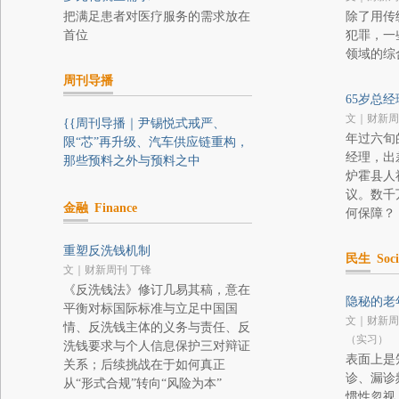
把满足患者对医疗服务的需求放在
除了用传
首位
犯罪，一
领域的综
周刊导播
65岁总
文｜财新周
{{周刊导播｜尹锡悦式戒严、
年过六旬
限“芯”再升级、汽车供应链重构，
经理，出
那些预料之外与预料之中
炉霍县人
议。数千
金融
Finance
何保障？
重塑反洗钱机制
民生
Soci
文｜财新周刊 丁锋
《反洗钱法》修订几易其稿，意在
隐秘的老
平衡对标国际标准与立足中国国
文｜财新周
情、反洗钱主体的义务与责任、反
（实习）
洗钱要求与个人信息保护三对辩证
表面上是
关系；后续挑战在于如何真正
诊、漏诊
从“形式合规”转向“风险为本”
惯性忽视