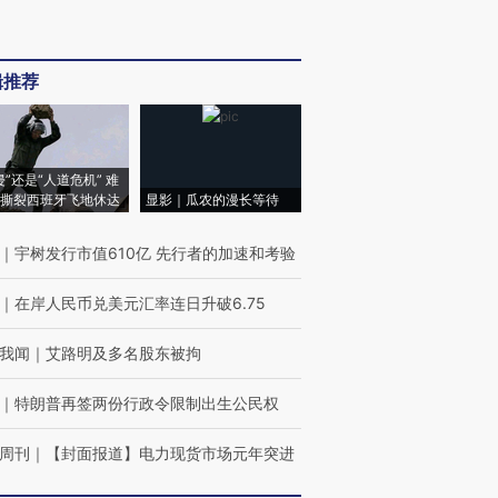
辑推荐
侵”还是“人道危机” 难
撕裂西班牙飞地休达
显影｜瓜农的漫长等待
｜
宇树发行市值610亿 先行者的加速和考验
｜
在岸人民币兑美元汇率连日升破6.75
我闻
｜
艾路明及多名股东被拘
｜
特朗普再签两份行政令限制出生公民权
周刊
｜
【封面报道】电力现货市场元年突进