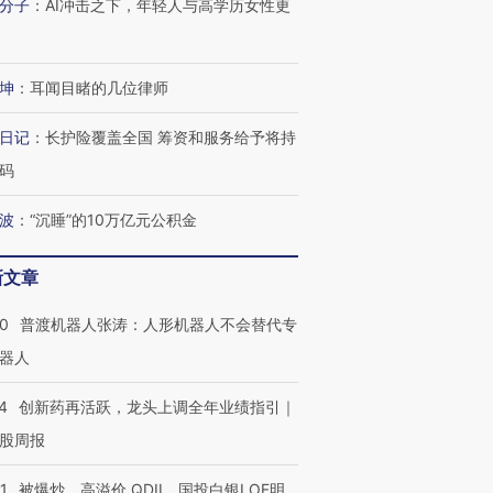
分子
：
AI冲击之下，年轻人与高学历女性更
”还是“人道危
湖北宜昌局部短时降雨
哈尔滨遭遇短时极端强降
撕裂西班牙
128毫米 紧急转移近
雨 3小时累计雨量超80毫
秘鲁纳斯
4000人
米
13人遇难
坤
：
耳闻目睹的几位律师
日记
：
长护险覆盖全国 筹资和服务给予将持
码
进第四届链博
【商旅对话】华住集团
技“链”接产
波
：
“沉睡”的10万亿元公积金
【特别呈现】寻找100种
CFO：不靠规模取胜，华
【特别呈
有意思的生活方式·第三对
住三大增长引擎是什么？
有意思的
新文章
00
普渡机器人张涛：人形机器人不会替代专
器人
4
创新药再活跃，龙头上调全年业绩指引｜
股周报
1
被爆炒、高溢价 QDII、国投白银LOF明