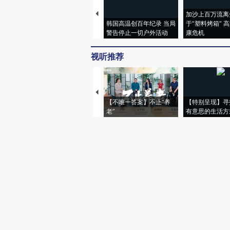
加沙上百万流离
韩国高温创百年纪录 当局
于“塑料烤箱” 
警告停止一切户外活动
康危机
视听推荐
【不唯一答案】不止“养
【特别呈现】寻
老”
有意思的生活方