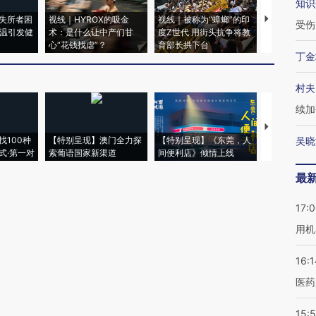
知识
失所者困
视线｜HYROX的吸金
视线｜被称为“蟑螂”的印
视线｜“入侵
受伤
高温引发健
术：是什么让中产们甘
度Z世代 用街头抗争将教
机”？难民潮
心“花钱找虐”？
育部长拱下台
飞地休达
丁金
村夫
续加
【推广】走
找100种
【特别呈现】澳门全力探
【特别呈现】《东莞，人
会，让数智科
吴晓
式·第一对
索葡语国家新渠道
间便利店》倾情上线
业
最
17:
用机
16:1
医药
15:5