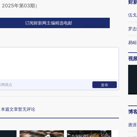
财
2025年第03期）
伍戈
订阅财新网主编精选电邮
罗志
易峘
视
新网观点
发布
本篇文章暂无评论
博
唐涯