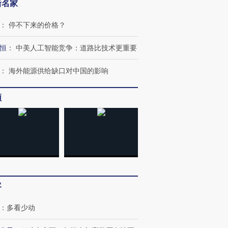
新名家
：
停不下来的价格？
恒
：
中美人工智能竞争：道路比技术更重要
：
海外能源供给缺口对中国的影响
频
客
：
多看少动