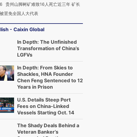
36
贵州山脚树矿难致16人死亡近三年 矿长
被罢免全国人大代表
lish - Caixin Global
In Depth: The Unfinished
Transformation of China’s
LGFVs
In Depth: From Skies to
Shackles, HNA Founder
Chen Feng Sentenced to 12
Years in Prison
U.S. Details Steep Port
Fees on China-Linked
Vessels Starting Oct. 14
The Shady Deals Behind a
Veteran Banker’s