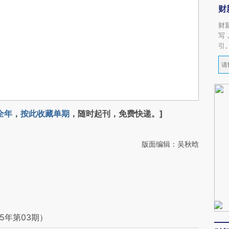
财
财
写
引
全年
，
按此收藏单期
，随时起刊，免费快递。]
版面编辑：吴秋晗
5年第03期）