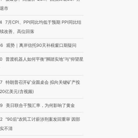
退市
4
7月CPI、PPI同比均低于预期 PPI同比结
续改善、高位回落
46
观势｜离岸信托90天补税窗口期疑问
00
普渡机器人如何平衡“脚踏实地”与“仰望星
？
57
特朗普召开矿业圆桌会 拟向关键矿产投
20亿美元(含视频)
09
美日联合干预汇率，为何影响了黄金
32
“90后”农民工讨薪涉刑案发回重审 因部
实不清