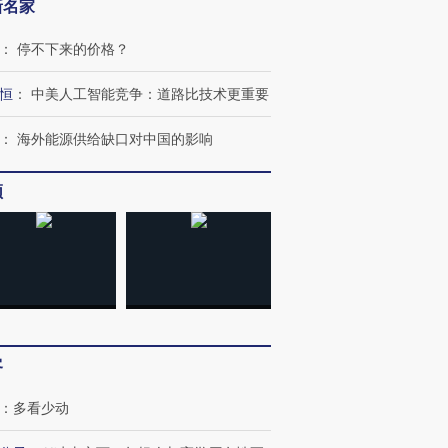
新名家
：
停不下来的价格？
恒
：
中美人工智能竞争：道路比技术更重要
：
海外能源供给缺口对中国的影响
频
客
：
多看少动