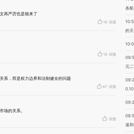
条船
文再严厉也是狼来了
10:
16
·
回复
的天
10:
18
·
回复
09:
元二
关系，而是权力边界和法制健全的问题
09:
47
·
回复
0.1
09:
市场的关系。
08:
·
回复
速和