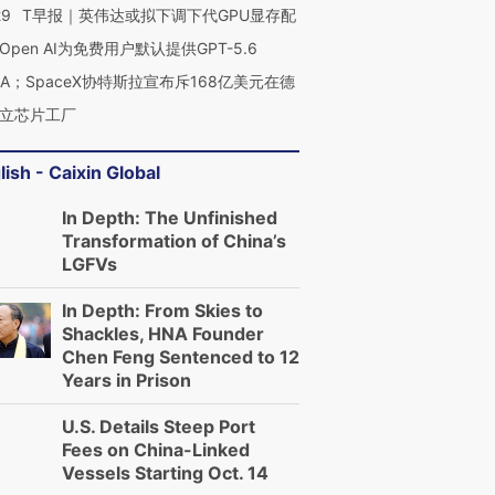
29
T早报｜英伟达或拟下调下代GPU显存配
Open AI为免费用户默认提供GPT-5.6
NA；SpaceX协特斯拉宣布斥168亿美元在德
立芯片工厂
lish - Caixin Global
In Depth: The Unfinished
Transformation of China’s
LGFVs
In Depth: From Skies to
Shackles, HNA Founder
Chen Feng Sentenced to 12
Years in Prison
U.S. Details Steep Port
Fees on China-Linked
Vessels Starting Oct. 14