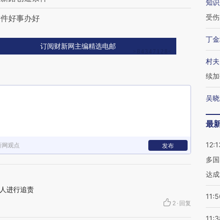
知识
受伤
这件好事办好
丁金
订阅财新网主编精选电邮
村夫
续加
吴晓
最
12:1
新网观点
发布
多国
达成
人进行追责
11:5
2
·
回复
11:3