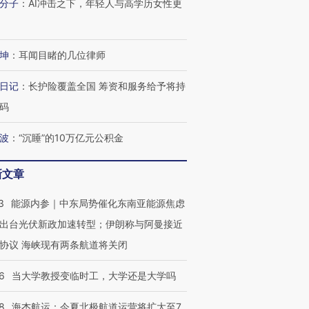
分子
：
AI冲击之下，年轻人与高学历女性更
坤
：
耳闻目睹的几位律师
日记
：
长护险覆盖全国 筹资和服务给予将持
码
波
：
“沉睡”的10万亿元公积金
新文章
3
能源内参｜中东局势催化东南亚能源焦虑
出台光伏新政加速转型；伊朗称与阿曼接近
协议 海峡现有两条航道将关闭
6
当大学教授变临时工，大学还是大学吗
8
海杰航运：今夏北极航道运营将扩大至7