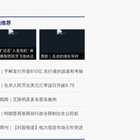
辑推荐
侵”还是“人道危机” 难
撕裂西班牙飞地休达
显影｜瓜农的漫长等待
｜
宇树发行市值610亿 先行者的加速和考验
｜
在岸人民币兑美元汇率连日升破6.75
我闻
｜
艾路明及多名股东被拘
｜
特朗普再签两份行政令限制出生公民权
周刊
｜
【封面报道】电力现货市场元年突进