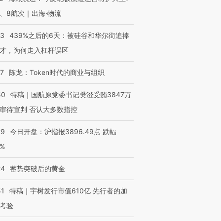
、8航次｜出海·物流
53
439%之后的6天：被硅谷和华尔街追捧
才，为何走入杠杆误区
07
陈龙：Token时代的商业与组织
50
特稿｜国航原党委书记樊澄受贿3847万
审待宣判 否认大多数指控
29
今日开盘：沪指报3896.49点 跌幅
0%
24
蓄势突破后的黄金
51
特稿｜宇树发行市值610亿 先行者的加
考验