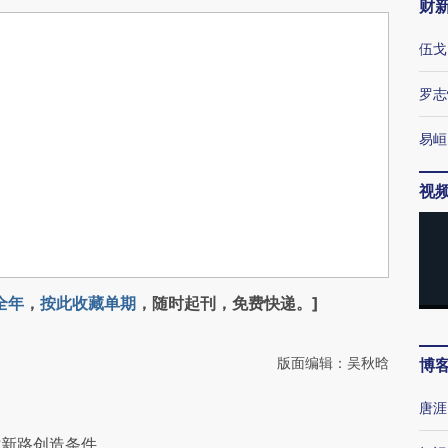
财
伍戈
罗志
易峘
视
全年
，
按此收藏单期
，随时起刊，免费快递。]
版面编辑：吴秋晗
博
唐涯
蹚新路创造条件