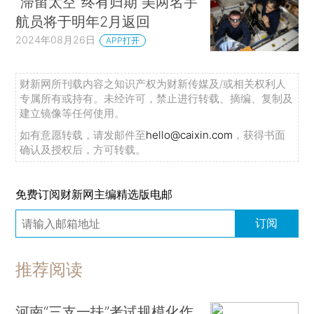
“滞留太空”终有归期 美两名宇
航员将于明年2月返回
2024年08月26日
APP打开
财新网所刊载内容之知识产权为财新传媒及/或相关权利人
专属所有或持有。未经许可，禁止进行转载、摘编、复制及
建立镜像等任何使用。
如有意愿转载，请发邮件至
hello@caixin.com
，获得书面
确认及授权后，方可转载。
免费订阅财新网主编精选版电邮
订阅
推荐阅读
河南“三支一扶”考试规模化作