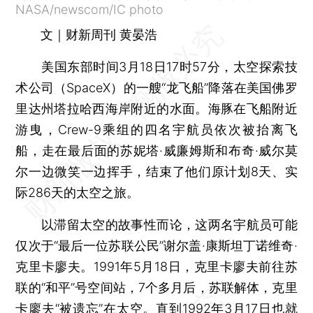
NASA/newscom/IC photo
文｜财新周刊 黄晏浩
美国东部时间3月18日17时57分，太空探索技
术公司（SpaceX）的一艘“龙飞船”降落在美国佛罗
里达州塔拉哈西海岸附近的水面。海豚在飞船附近
游曳，Crew-9乘组的四名宇航员依次被抬离飞
船，走在最后面的苏妮塔·威廉姆斯和布奇·威尔莫
尔一边微笑一边挥手，结束了他们原计划8天、实
际286天的太空之旅。
以滞留太空的故事性而论，这两名宇航员可能
仅次于“最后一位苏联公民”谢尔盖·康斯坦丁诺维奇·
克里卡廖夫。1991年5月18日，克里卡廖夫前往苏
联的“和平”号空间站，7个多月后，苏联解体，克里
卡廖夫“被遗忘”在太空。直到1992年3月17日也就