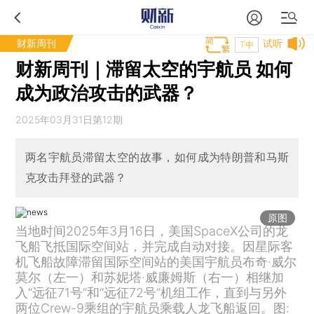
财新周刊
试听
T中
财新周刊｜滞留太空的宇航员 如何
成为政治攻击的武器？
2025年03月31日第12期
两名宇航员滞留太空的故事，如何成为特朗普和马斯
克攻击拜登的武器？
原图
当地时间2025年3月16日，美国SpaceX公司的龙
飞船飞抵国际空间站，并完成自动对接。因星际客
机飞船故障滞留国际空间站的美国宇航员布奇·威尔
莫尔（左一）和苏妮塔·威廉姆斯（右一）相继加
入“远征71号”和“远征72号”机组工作，直到与另外
两位Crew-9乘组的宇航员乘载人龙飞船返回。图: