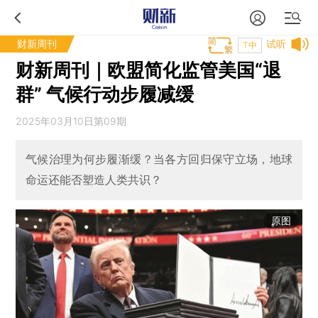
财新周刊
试听
T中
财新周刊｜欧盟简化监管美国“退
群” 气候行动步履减缓
2025年03月10日第09期
气候治理为何步履渐缓？当各方回归保守立场，地球
命运还能否塑造人类共识？
原图