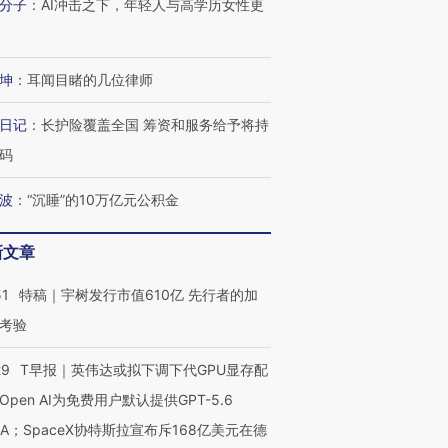
分子
：
AI冲击之下，年轻人与高学历女性更
坤
：
耳闻目睹的几位律师
日记
：
长护险覆盖全国 筹资和服务给予将持
码
波
：
“沉睡”的10万亿元公积金
新文章
51
特稿｜宇树发行市值610亿 先行者的加
考验
29
T早报｜英伟达或拟下调下代GPU显存配
Open AI为免费用户默认提供GPT-5.6
NA；SpaceX协特斯拉宣布斥168亿美元在德