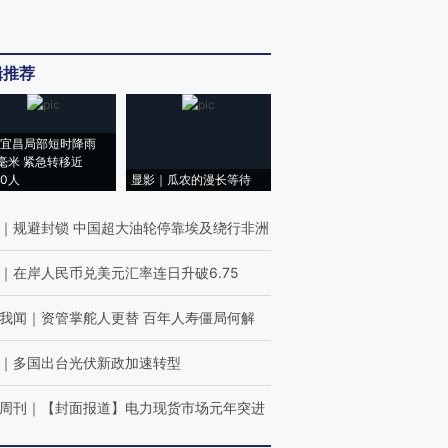
辑推荐
宜昌局部短时降雨
8毫米 紧急转移近
00人
显影｜瓜农的漫长等待
｜
规避封锁 中国超大油轮停靠埃及绕行非洲
｜
在岸人民币兑美元汇率连日升破6.75
我闻
｜
资管掌舵人更替 百年人寿僵局何解
｜
多国出台光伏新政加速转型
周刊
｜
【封面报道】电力现货市场元年突进