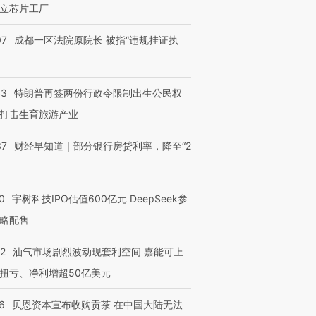
立芯片工厂
07
成都一区法院原院长 被指“违规挂证执
43
特朗普再签两份行政令限制出生公民权
打击生育旅游产业
37
财经早知道｜部分银行房贷利率，降至“2
0
宇树科技IPO估值600亿元 DeepSeek参
略配售
22
油气市场剧烈波动现套利空间 嘉能可上
扭亏、净利增超50亿美元
6
贝恩资本宣布收购贡茶 在中国大陆无法