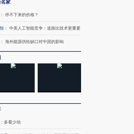
新名家
：
停不下来的价格？
恒
：
中美人工智能竞争：道路比技术更重要
：
海外能源供给缺口对中国的影响
频
客
：
多看少动