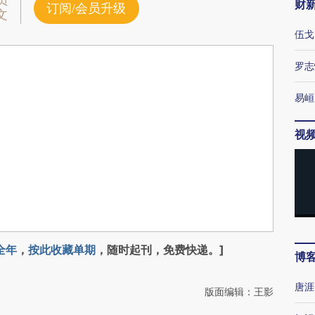
员
财
订阅/会员升级
文
伍戈
罗志
易峘
视
全年
，
按此收藏单期
，随时起刊，免费快递。]
博
唐涯
版面编辑：王影