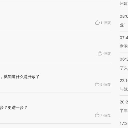
州建
08:
1
·
回复
业”
07:
意图
·
回复
06:
字头
，就知道什么是开放了
22:1
9
·
回复
与战
20:
步？更进一步？
半年
7
·
回复
17:2