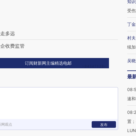
知识
受伤
丁金
能走多远
村夫
涉企收费监管
续加
吴晓
订阅财新网主编精选电邮
最
08:
速和
08:
置；
新网观点
发布
LU