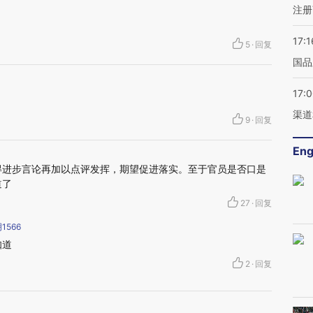
注册
17:1
5
·
回复
国品
17:
渠道
9
·
回复
Eng
得进步言论再加以点评发挥，期望促进落实。至于官员是否口是
道了
27
·
回复
1566
知道
2
·
回复