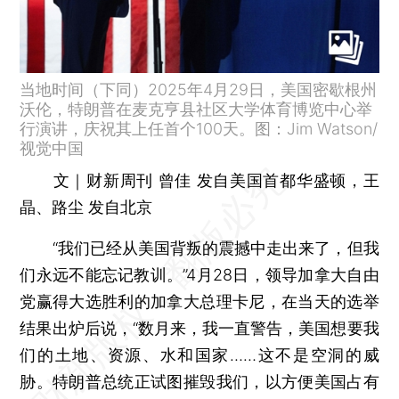
当地时间（下同）2025年4月29日，美国密歇根州
沃伦，特朗普在麦克亨县社区大学体育博览中心举
行演讲，庆祝其上任首个100天。图：Jim Watson/
视觉中国
文｜财新周刊 曾佳 发自美国首都华盛顿，王
晶、路尘 发自北京
“我们已经从美国背叛的震撼中走出来了，但我
们永远不能忘记教训。”4月28日，领导加拿大自由
党赢得大选胜利的加拿大总理卡尼，在当天的选举
结果出炉后说，“数月来，我一直警告，美国想要我
们的土地、资源、水和国家……这不是空洞的威
胁。特朗普总统正试图摧毁我们，以方便美国占有