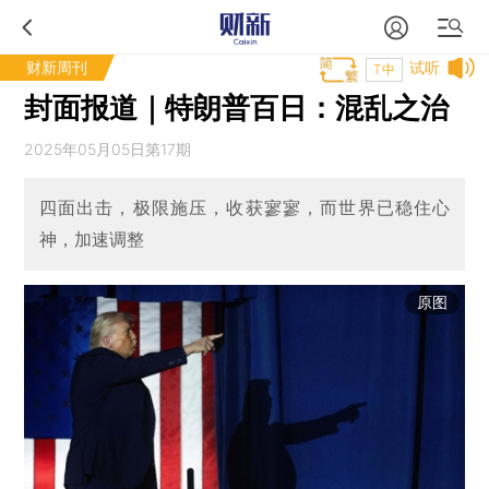
财新周刊
试听
T中
封面报道｜特朗普百日：混乱之治
2025年05月05日第17期
四面出击，极限施压，收获寥寥，而世界已稳住心
神，加速调整
原图