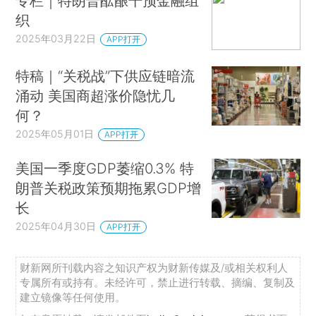
专栏｜特朗普酝酿干预金融组
织
2025年03月22日
APP打开
特稿｜“关税战”下供应链暗流
涌动 美国商超涨价隐忧几
何？
2025年05月01日
APP打开
美国一季度GDP萎缩0.3% 特
朗普关税政策预期拖累GDP增
长
2025年04月30日
APP打开
财新网所刊载内容之知识产权为财新传媒及/或相关权利人
专属所有或持有。未经许可，禁止进行转载、摘编、复制及
建立镜像等任何使用。