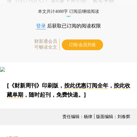
道
（
002159.SZ
）等6家上市公司，风头无两。
本文共计4088字 订阅后继续阅读
登录
后获取已订阅的阅读权限
财新通会员
订阅/会员升级
可畅读全文
[《财新周刊》印刷版，
按此优惠订阅全年
，
按此收
藏单期
，随时起刊，免费快递。]
责任编辑：杨律 | 版面编辑：刘春辉