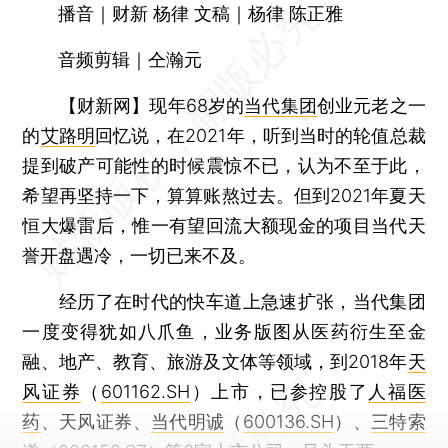
播音｜财新 杨律 文稿｜杨律 陈正雅
音频剪辑｜仝瀚元
【财新网】
现年68岁的
当代集团
创业元老之一
的
艾路明
回忆说，在2021年，听到当时的轮值总裁
提到破产可能性的时候震惊不已，认为不至于此，
希望再坚持一下，算算账熬过去。但到2021年夏天
恒大爆雷后，惟一有望回流大额现金的项目当代天
誉开盘遇冷，一切已来不及。
经历了在时代的快车道上急速扩张，当代集团
一度变得犹如八爪鱼，业务版图从医药衍生至金
融、地产、教育、旅游及文体等领域，到2018年
天
风证券
（
601162.SH
）上市，已参控股了
人福医
药
、天风证券、
当代明诚
（
600136.SH
）、
三特索