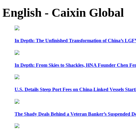
English - Caixin Global
In Depth: The Unfinished Transformation of China’s LGF
In Depth: From Skies to Shackles, HNA Founder Chen Feng
U.S. Details Steep Port Fees on China-Linked Vessels Start
The Shady Deals Behind a Veteran Banker’s Suspended D