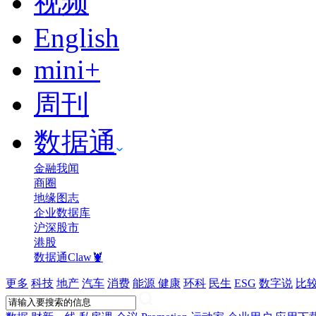
视频
English
mini+
周刊
数据通
金融我闻
商圈
地缘图志
企业数据库
沪深股市
港股
数据通Claw🦞
更多
科技
地产
汽车
消费
能源
健康
环科
民生
ESG
数字说
比