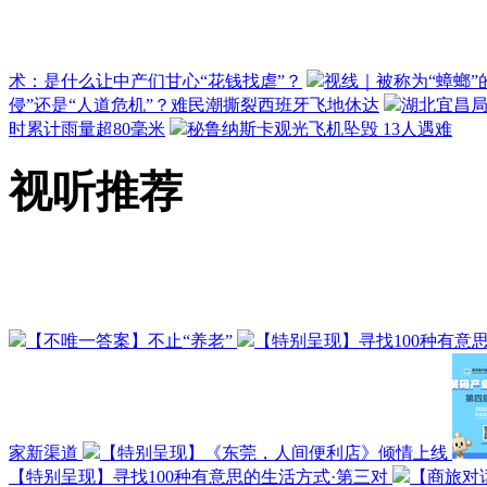
术：是什么让中产们甘心“花钱找虐”？
视线｜被称为“蟑螂”
侵”还是“人道危机”？难民潮撕裂西班牙飞地休达
湖北宜昌局
时累计雨量超80毫米
秘鲁纳斯卡观光飞机坠毁 13人遇难
视听推荐
【不唯一答案】不止“养老”
【特别呈现】寻找100种有意
家新渠道
【特别呈现】《东莞，人间便利店》倾情上线
【特别呈现】寻找100种有意思的生活方式·第三对
【商旅对