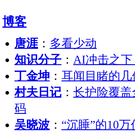
博客
唐涯
：
多看少动
知识分子
：
AI冲击之
丁金坤
：
耳闻目睹的几
村夫日记
：
长护险覆盖
码
吴晓波
：
“沉睡”的10