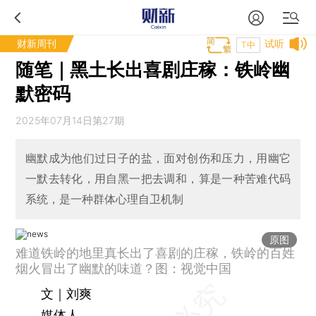
财新周刊
试听
T中
随笔｜黑土长出喜剧庄稼：铁岭幽
默密码
2025年07月14日第27期
幽默成为他们过日子的盐，面对创伤和压力，用幽它
一默去转化，用自黑一把去调和，算是一种苦难代码
系统，是一种群体心理自卫机制
原图
难道铁岭的地里真长出了喜剧的庄稼，铁岭的百姓
烟火冒出了幽默的味道？图：视觉中国
文｜刘爽
媒体人