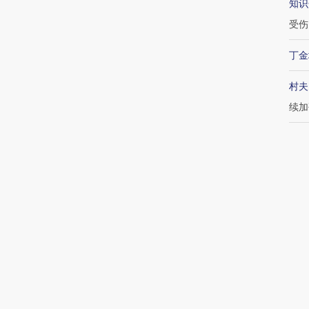
知识
受伤
丁金
村夫
续加
吴晓
最
21:0
生手
20:
半年
17:2