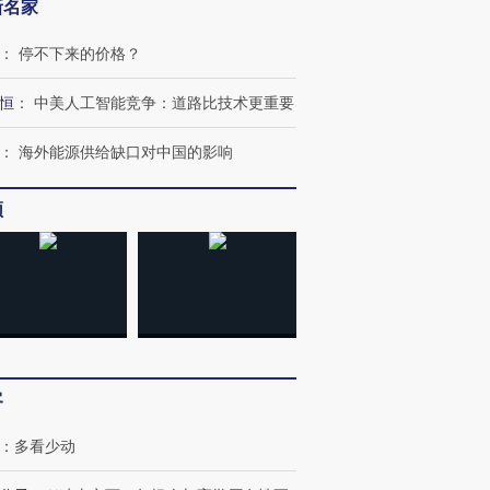
新名家
：
停不下来的价格？
恒
：
中美人工智能竞争：道路比技术更重要
OX的吸金
马航飞行员跨国走私7万
视线｜被称为“蟑螂”的印
让中产们甘
粒摇头丸 尿检体内含3种
度Z世代 用街头抗争将教
秘鲁纳斯
：
海外能源供给缺口对中国的影响
”？
毒品
育部长拱下台
13人遇难
频
进第四届链博
【商旅对话】华住集团
技“链”接产
【特别呈现】寻找100种
CFO：不靠规模取胜，华
【特别呈
有意思的生活方式·第三对
住三大增长引擎是什么？
有意思的
客
：
多看少动