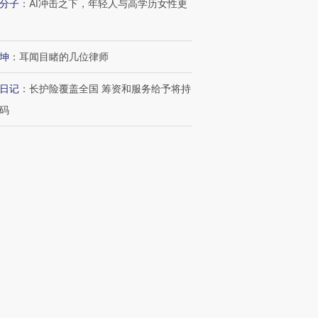
分子
：
AI冲击之下，年轻人与高学历女性更
坤
：
耳闻目睹的几位律师
日记
：
长护险覆盖全国 筹资和服务给予将持
码
波
：
“沉睡”的10万亿元公积金
新文章
1
北京化工大学发生实验室安全事故 一学
部严重受伤
22
油气市场剧烈波动现套利空间 嘉能可上
扭亏、净利增超50亿美元
6
贝恩资本宣布收购贡茶 在中国大陆无法