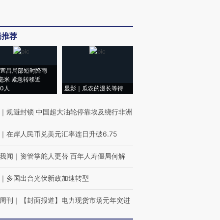
辑推荐
宜昌局部短时降雨
8毫米 紧急转移近
00人
显影｜瓜农的漫长等待
｜
规避封锁 中国超大油轮停靠埃及绕行非洲
｜
在岸人民币兑美元汇率连日升破6.75
我闻
｜
资管掌舵人更替 百年人寿僵局何解
｜
多国出台光伏新政加速转型
周刊
｜
【封面报道】电力现货市场元年突进