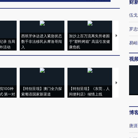
财
伍戈
罗志
西班牙休达进入紧急状态
加沙上百万流离失所者困
视线｜HYR
纪录 当局
数千非法移民从摩洛哥闯
于“塑料烤箱” 高温引发健
术：是什么
易峘
外活动
入
康危机
心“花钱找虐
视
【推广】走
找100种
【特别呈现】澳门全力探
【特别呈现】《东莞，人
会，让数智科
式·第一对
索葡语国家新渠道
间便利店》倾情上线
业
博
唐涯