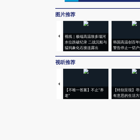
图片推荐
视线｜极端高温致多瑙河
水位跌破纪录 二战沉船与
韩国高温创百年
猛犸象化石接连露出
警告停止一切户
视听推荐
【不唯一答案】不止“养
【特别呈现】寻
老”
有意思的生活方