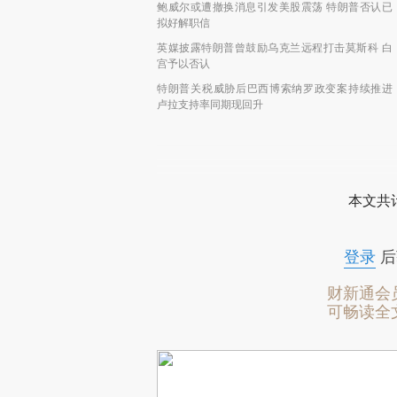
鲍威尔或遭撤换消息引发美股震荡 特朗普否认已
拟好解职信
英媒披露特朗普曾鼓励乌克兰远程打击莫斯科 白
宫予以否认
特朗普关税威胁后巴西博索纳罗政变案持续推进
卢拉支持率同期现回升
本文共计
登录
后
财新通会
可畅读全