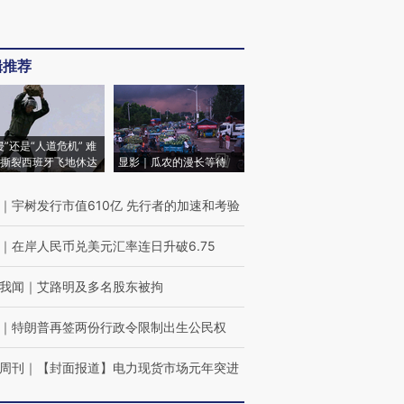
辑推荐
侵”还是“人道危机” 难
撕裂西班牙飞地休达
显影｜瓜农的漫长等待
｜
宇树发行市值610亿 先行者的加速和考验
｜
在岸人民币兑美元汇率连日升破6.75
我闻
｜
艾路明及多名股东被拘
｜
特朗普再签两份行政令限制出生公民权
周刊
｜
【封面报道】电力现货市场元年突进