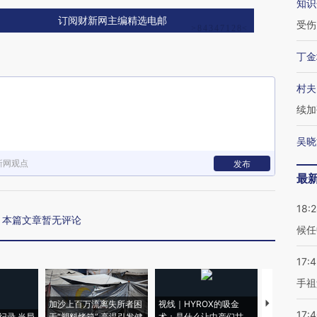
知识
订阅财新网主编精选电邮
受伤
丁金
村夫
续加
吴晓
新网观点
发布
最
18:
本篇文章暂无评论
候任
17:
手祖
加沙上百万流离失所者困
视线｜HYROX的吸金
马航飞行员
17:
纪录 当局
于“塑料烤箱” 高温引发健
术：是什么让中产们甘
粒摇头丸 尿