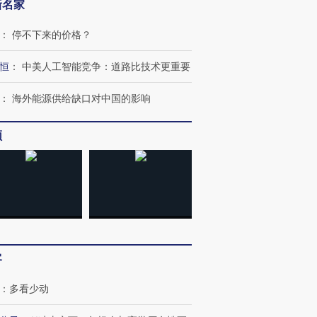
新名家
：
停不下来的价格？
恒
：
中美人工智能竞争：道路比技术更重要
：
海外能源供给缺口对中国的影响
频
客
：
多看少动