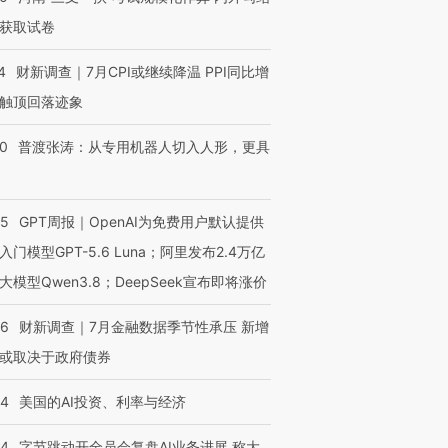
育部长拱下台
飞地休达
13人遇难
获取试卷
4
财新调查｜7月CPI或继续降温 PPI同比增
触顶回落迹象
进第四届链博
【商旅对话】华住集团
00
普渡张涛：从专用机器人切入人形，更具
技“链”接产
【特别呈现】寻找100种
CFO：不靠规模取胜，华
【特别呈
有意思的生活方式·第三对
住三大增长引擎是什么？
有意思的
55
GPT周报｜OpenAI为免费用户默认提供
入门模型GPT-5.6 Luna；阿里发布2.4万亿
大模型Qwen3.8；DeepSeek宣布即将涨价
46
财新调查｜7月金融数据季节性承压 新增
或取决于政府债券
44
美国的AI投资、利率与经济
44
字节跳动开全员会复盘AI业务进展 称大