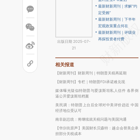
最新财新周刊｜求解“约
定受贿”
最新财新周刊｜下半年
宏观政策重点何在
最新财新周刊｜评级业
再探投资者付费
出版日期 2025-07-
21
相关报道
【财新周刊】财新周刊｜特朗普关税再延期
【财新周刊】专栏｜特朗普FDI承诺难兑现
媒体曝光疑似特朗普与爱泼斯坦私人信件 各界倒
逼公开爱泼斯坦档案
美民调：特朗普上台后全球对中美评价趋近 中国
经济地位受认可
南非副总统：将继续就关税问题与美国沟通
【华尔街原声】美国财长贝森特：越企会替美企承
担部分关税成本