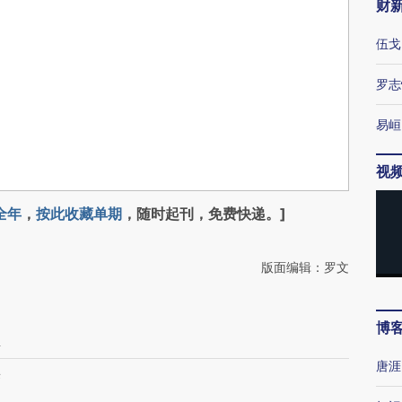
财
伍戈
罗志
易峘
视
全年
，
按此收藏单期
，随时起刊，免费快递。]
版面编辑：罗文
博
至
唐涯
举