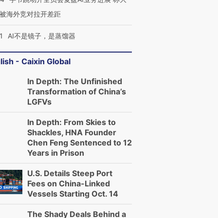
被海外竞对拉开差距
1
AI不是镜子，是蒸馏器
lish - Caixin Global
In Depth: The Unfinished
Transformation of China’s
LGFVs
In Depth: From Skies to
Shackles, HNA Founder
Chen Feng Sentenced to 12
Years in Prison
U.S. Details Steep Port
Fees on China-Linked
Vessels Starting Oct. 14
The Shady Deals Behind a