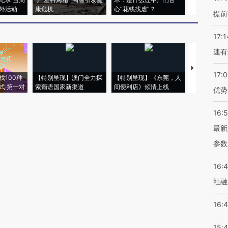
外活动
康危机
心“花钱找虐”？
毒品
提前
17:1
速有
【推广】走
17:
找100种
【特别呈现】澳门全力探
【特别呈现】《东莞，人
会，让数智科
式·第一对
索葡语国家新渠道
间便利店》倾情上线
业
优势
16:
最新
参数
16:
社融
16:
15: