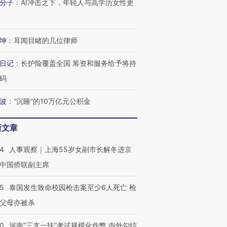
分子
：
AI冲击之下，年轻人与高学历女性更
坤
：
耳闻目睹的几位律师
日记
：
长护险覆盖全国 筹资和服务给予将持
码
波
：
“沉睡”的10万亿元公积金
新文章
24
人事观察｜上海55岁女副市长解冬进京
中国侨联副主席
45
泰国发生致命校园枪击案至少6人死亡 枪
父母亦被杀
跨国走私7万
视线｜被称为“蟑螂”的印
视线｜“入侵”还是“人道危
40
河南“三支一扶”考试规模化作弊 内外勾结
检体内含3种
度Z世代 用街头抗争将教
机”？难民潮撕裂西班牙
秘鲁纳斯