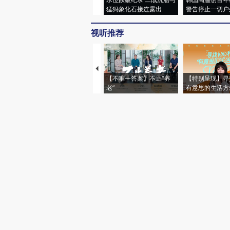
猛犸象化石接连露出
警告停止一切户
视听推荐
【不唯一答案】不止“养
【特别呈现】寻
老”
有意思的生活方