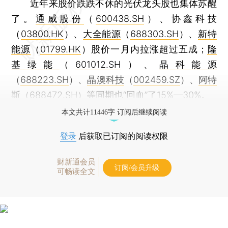
近年来股价跌跌不休的光伏龙头股也集体苏醒
了。
通威股份
（
600438.SH
）、协鑫科技
（
03800.HK
）、
大全能源
（
688303.SH
）、
新特
能源
（
01799.HK
）股价一月内拉涨超过五成；
隆
基绿能
（
601012.SH
）、
晶科能源
（
688223.SH
）、
晶澳科技
（
002459.SZ
）、
阿特
斯
（
688472.SH
）等同期也“回血”了15%—30%。
本文共计11446字 订阅后继续阅读
登录
后获取已订阅的阅读权限
财新通会员
订阅/会员升级
可畅读全文