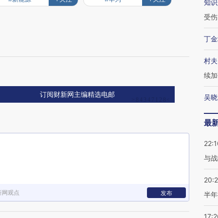
知识
受伤
丁金
村夫
续加
订阅财新网主编精选电邮
吴晓
最
22:1
与战
20:
新网观点
发布
半年
17:2