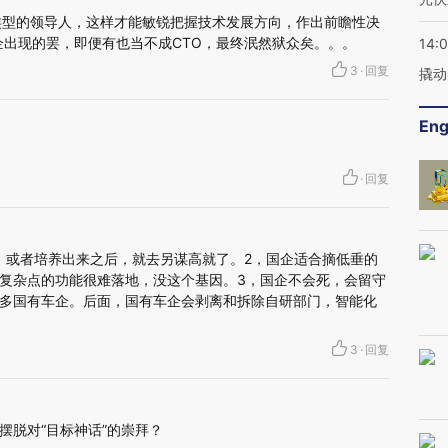
”类型的领导人，这样才能敏锐把握技术发展方向，作出前瞻性决
企出现的罢，即便有也当不成CTO，最终泯然狱众矣。。。
14:
3
·
回复
撬动
Eng
·
回复
，或者培养出来之后，就去另谋高就了。2，国企适合摘低垂的
复杂点的功能很难落地，没这个基因。3，国企不会死，会留守
多国有车企。后面，国有车企会剥离和拆除自研部门，智能化
3
·
回复
摆脱对“目标神话”的崇拜？