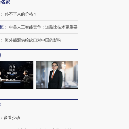
新名家
：
停不下来的价格？
恒
：
中美人工智能竞争：道路比技术更重要
：
海外能源供给缺口对中国的影响
频
客
：
多看少动