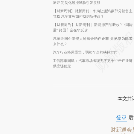
测评 定制化碰撞试验引发质疑
【财新周刊】财新周刊｜华为让渡鸿蒙部分销售主
导权 汽车业务如何找到新使命？
【财新周刊】财新周刊｜新能源产品吸收“中国能
量” 跨国车企在华反攻
汽车央国企掌舵人纷纷会晤任正非 拥抱华为能带
来什么？
汽车行业格局重塑，弱势车企的抉择方向
工信部辛国斌：汽车市场出现无序竞争冲击产业链
供应链稳定
本文共计
登录
后
财新通会