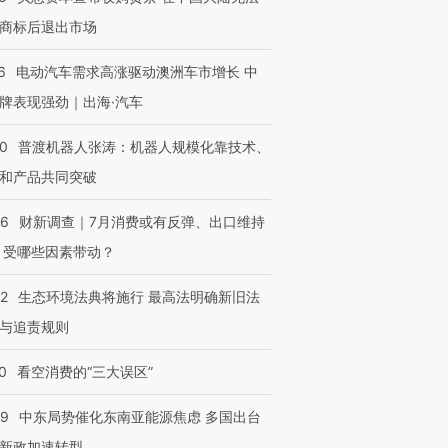
商标后退出市场
6
电动汽车需求高涨驱动澳洲车市增长 中
牌表现强劲｜出海·汽车
00
普渡机器人张涛：机器人规模化靠技术、
和产品共同突破
56
财新调查｜7月消费或有反弹、出口维持
 受哪些因素带动？
42
生态环境法典将施行 最高法明确新旧法
与追责规则
0
看空消费的“三大误区”
59
中东局势催化东南亚能源焦虑 多国出台
新政加速转型