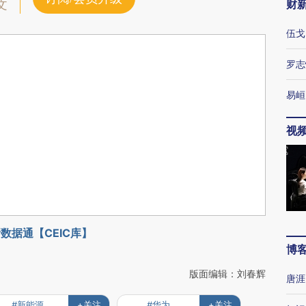
财
文
伍戈
罗志
易峘
视
数据通【CEIC库】
博
版面编辑：刘春辉
唐涯
#新能源
+关注
#华为
+关注