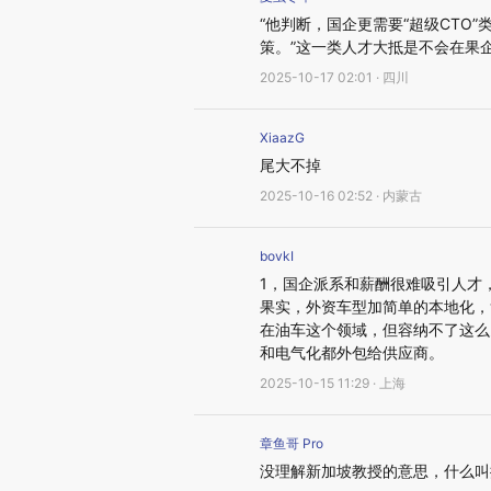
“他判断，国企更需要“超级CTO
策。”这一类人才大抵是不会在果
2025-10-17 02:01 · 四川
XiaazG
尾大不掉
2025-10-16 02:52 · 内蒙古
bovkI
1，国企派系和薪酬很难吸引人才
果实，外资车型加简单的本地化，
在油车这个领域，但容纳不了这么
和电气化都外包给供应商。
2025-10-15 11:29 · 上海
章鱼哥 Pro
没理解新加坡教授的意思，什么叫