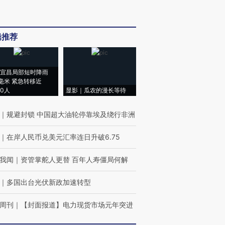
辑推荐
宜昌局部短时降雨
8毫米 紧急转移近
00人
显影｜瓜农的漫长等待
｜
规避封锁 中国超大油轮停靠埃及绕行非洲
｜
在岸人民币兑美元汇率连日升破6.75
我闻
｜
资管掌舵人更替 百年人寿僵局何解
｜
多国出台光伏新政加速转型
周刊
｜
【封面报道】电力现货市场元年突进