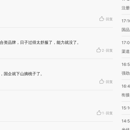
注册
·
回复
17:1
国品
合资品牌，日子过得太舒服了，能力就没了。
17:
2
·
回复
渠道
16:
强劲
，国企就下山摘桃子了。
·
回复
16:
衔接
15:1
1
·
回复
14:
光伏