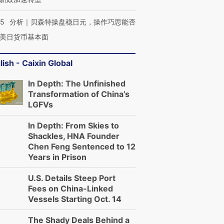
05
分析｜贝森特操盘稳日元，操作巧思能否
美日货币基本面
lish - Caixin Global
In Depth: The Unfinished
Transformation of China’s
LGFVs
In Depth: From Skies to
Shackles, HNA Founder
Chen Feng Sentenced to 12
Years in Prison
U.S. Details Steep Port
Fees on China-Linked
Vessels Starting Oct. 14
The Shady Deals Behind a