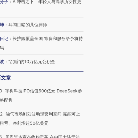
分子
：
AI冲击之下，年轻人与高学历女性更
坤
：
耳闻目睹的几位律师
日记
：
长护险覆盖全国 筹资和服务给予将持
码
波
：
“沉睡”的10万亿元公积金
新文章
0
宇树科技IPO估值600亿元 DeepSeek参
略配售
22
油气市场剧烈波动现套利空间 嘉能可上
扭亏、净利增超50亿美元
6
贝恩资本宣布收购贡茶 在中国大陆无法