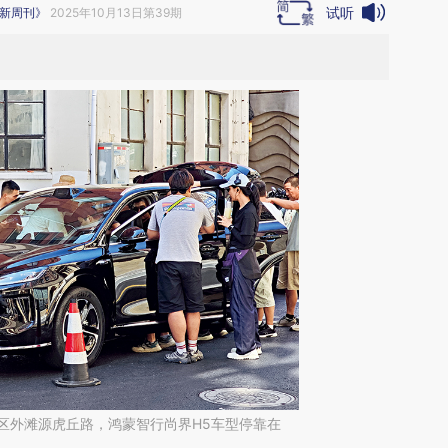
试听
新周刊》
2025年10月13日第39期
黄浦区外滩源虎丘路，鸿蒙智行尚界H5车型停靠在