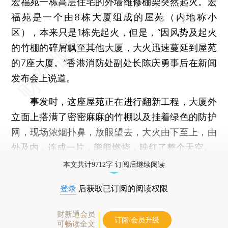
宏福苑一栋高层住宅的外墙维修棚架突然起火。宏
福苑是一个由8栋大厦组成的屋苑（内地称小
区），本来只是1栋先起火，但是，“因风势及起火
的竹棚的碎屑飘至其他大厦，大火迅速蔓延到屋苑
的7座大厦。”香港消防处副处长陈庆勇事后在新闻
发布会上说道。
事发时，这座屋苑正在进行翻新工程，大厦外
立面上搭满了密密麻麻的竹棚以及挂着绿色的防护
网，现场浓烟扑鼻，放眼望去，大火由下至上，由
外及内，连成一片，熊熊燃烧，映红了整个天空。
本文共计9712字 订阅后继续阅读
登录
后获取已订阅的阅读权限
财新通会员
订阅/会员升级
可畅读全文