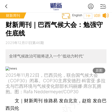
财新周刊
English
试听
T中
财新周刊｜巴西气候大会：勉强守
住底线
2025年12月01日第46期
全球气候政治可能将进入一个“低动力时代”
原图
2025年11月22日，巴西贝伦，联合国气候大会
（COP30）闭幕。COP30主席安德烈·科雷亚·多拉
戈与巴西环境与气候变化部部长玛丽娜·席尔瓦拥
抱。图：Rafa Neddermeyer/COP30
文｜财新周刊 徐路易 发自北京，赵煊 发自巴
西贝伦