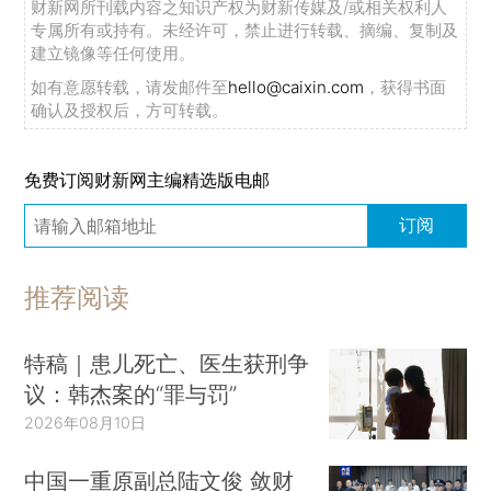
财新网所刊载内容之知识产权为财新传媒及/或相关权利人
专属所有或持有。未经许可，禁止进行转载、摘编、复制及
建立镜像等任何使用。
如有意愿转载，请发邮件至
hello@caixin.com
，获得书面
确认及授权后，方可转载。
免费订阅财新网主编精选版电邮
订阅
推荐阅读
特稿｜患儿死亡、医生获刑争
议：韩杰案的“罪与罚”
2026年08月10日
中国一重原副总陆文俊 敛财