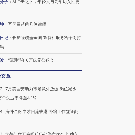
分子
：
AI冲击之下，年轻人与高学历女性更
坤
：
耳闻目睹的几位律师
日记
：
长护险覆盖全国 筹资和服务给予将持
码
波
：
“沉睡”的10万亿元公积金
新文章
43
7月美国劳动力市场意外放缓 岗位减少
3万个失业率降至4.1%
14
海外金融专才回流香港 外籍工作签证翻
2
宁德时代宜春锂矿仍处停产状态 其动向