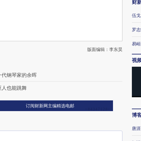
财
伍戈
罗志
易峘
版面编辑：李东昊
视
一代钢琴家的余晖
巨人也能跳舞
订阅财新网主编精选电邮
博
唐涯