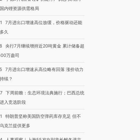
国内锂资源供需格局
1
7月进出口增速高位放缓，价格驱动还能
多久
8
央行7月继续增持近20吨黄金 累计储备超
600万盎司
5
7月进出口增速从高位略有回落 涨价动力
持续？
07
下周前瞻：生态环境法典施行；巴西总统
进入竞选阶段
1
特朗普坚称美国防空弹药库存充足 但不
乌克兰提供更多
24
人事观察｜上海55岁女副市长解冬进京