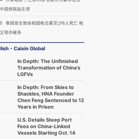
中国侨联副主席
45
泰国发生致命校园枪击案至少6人死亡 枪
父母亦被杀
lish - Caixin Global
In Depth: The Unfinished
跨国走私7万
视线｜被称为“蟑螂”的印
视线｜“入侵”还是“人道危
Transformation of China’s
检体内含3种
度Z世代 用街头抗争将教
机”？难民潮撕裂西班牙
秘鲁纳斯
LGFVs
育部长拱下台
飞地休达
13人遇难
In Depth: From Skies to
Shackles, HNA Founder
Chen Feng Sentenced to 12
Years in Prison
进第四届链博
【商旅对话】华住集团
技“链”接产
【特别呈现】寻找100种
CFO：不靠规模取胜，华
【特别呈
U.S. Details Steep Port
有意思的生活方式·第三对
住三大增长引擎是什么？
有意思的
Fees on China-Linked
Vessels Starting Oct. 14