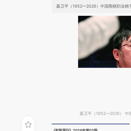
聂卫平（1952—2026）中国围棋职业棋
聂卫平（1952—2026） 
《财新周刊》2026年第03期