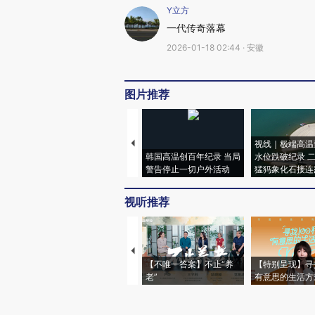
Y立方
一代传奇落幕
2026-01-18 02:44 · 安徽
图片推荐
视线｜极端高温
韩国高温创百年纪录 当局
水位跌破纪录 
警告停止一切户外活动
猛犸象化石接连
视听推荐
【不唯一答案】不止“养
【特别呈现】寻
老”
有意思的生活方