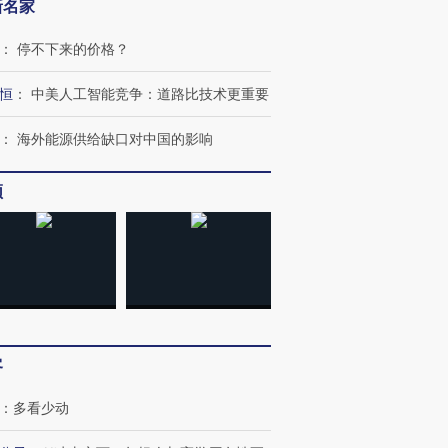
新名家
：
停不下来的价格？
恒
：
中美人工智能竞争：道路比技术更重要
：
海外能源供给缺口对中国的影响
频
客
：
多看少动