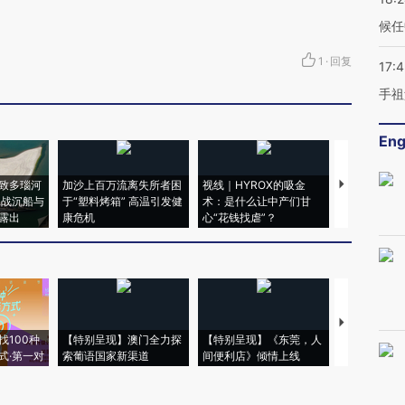
候任
1
·
回复
17:
手祖
Eng
致多瑙河
加沙上百万流离失所者困
视线｜HYROX的吸金
马航飞行员
二战沉船与
于“塑料烤箱” 高温引发健
术：是什么让中产们甘
粒摇头丸 尿
露出
康危机
心“花钱找虐”？
毒品
【推广】走
找100种
【特别呈现】澳门全力探
【特别呈现】《东莞，人
会，让数智科
式·第一对
索葡语国家新渠道
间便利店》倾情上线
业