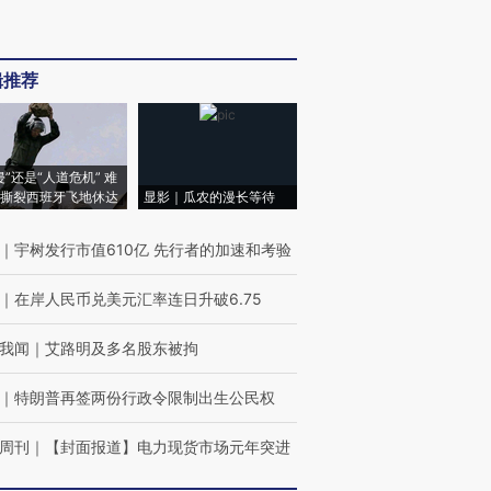
辑推荐
侵”还是“人道危机” 难
撕裂西班牙飞地休达
显影｜瓜农的漫长等待
｜
宇树发行市值610亿 先行者的加速和考验
｜
在岸人民币兑美元汇率连日升破6.75
我闻
｜
艾路明及多名股东被拘
｜
特朗普再签两份行政令限制出生公民权
周刊
｜
【封面报道】电力现货市场元年突进