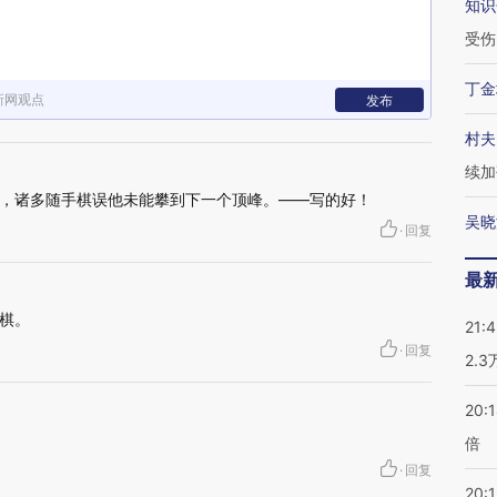
知识
受伤
丁金
新网观点
发布
村夫
续加
，诸多随手棋误他未能攀到下一个顶峰。——写的好！
吴晓
·
回复
最
棋。
21:
·
回复
2.
20:
倍
·
回复
20:1