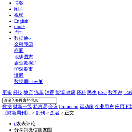
博客
图片
视频
English
mini+
周刊
数据通
金融我闻
商圈
地缘图志
企业数据库
沪深股市
港股
数据通Claw🦞
更多
科技
地产
汽车
消费
能源
健康
环科
民生
ESG
数字说
比
数据
财新一线
私房课
会议
Promotion
运动家
企业用户
应用下
《财新周刊》
>
副刊
>
逝者
>
正文
0
发表评论
分享到微信朋友圈