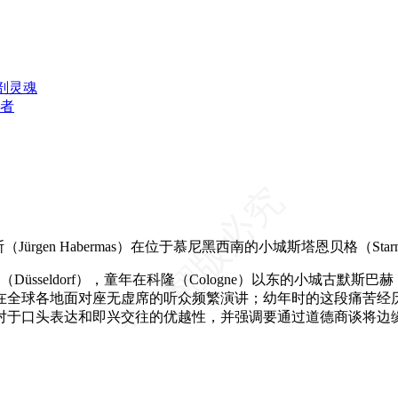
剖灵魂
者
gen Habermas）在位于慕尼黑西南的小城斯塔恩贝格（Starn
sseldorf），童年在科隆（Cologne）以东的小城古默斯巴赫
在全球各地面对座无虚席的听众频繁演讲；幼年时的这段痛苦经
对于口头表达和即兴交往的优越性，并强调要通过道德商谈将边