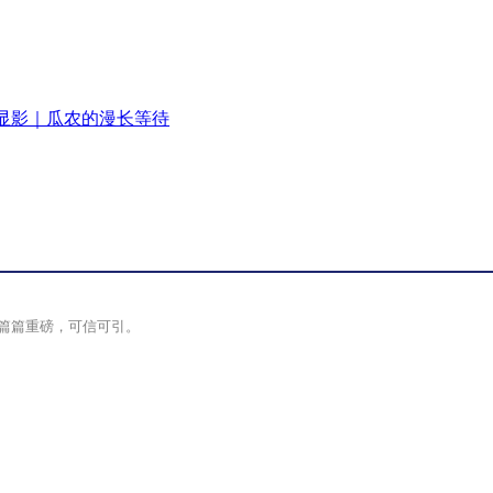
显影｜瓜农的漫长等待
篇篇重磅，可信可引。