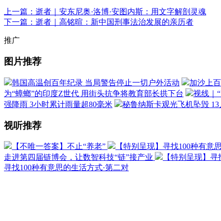
上一篇：逝者｜安东尼奥·洛博·安图内斯：用文字解剖灵魂
下一篇：逝者｜高铭暄：新中国刑事法治发展的亲历者
推广
图片推荐
韩国高温创百年纪录 当局警告停止一切户外活动
加沙上百
为“蟑螂”的印度Z世代 用街头抗争将教育部长拱下台
视线｜
强降雨 3小时累计雨量超80毫米
秘鲁纳斯卡观光飞机坠毁 1
视听推荐
【不唯一答案】不止“养老”
【特别呈现】寻找100种有意
走进第四届链博会，让数智科技“链”接产业
【特别呈现】寻找
寻找100种有意思的生活方式·第二对