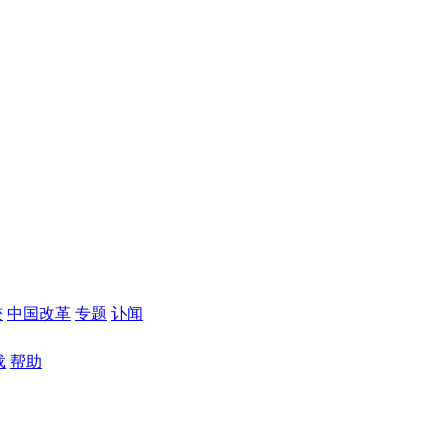
较
中国改革
专题
讣闻
载
帮助