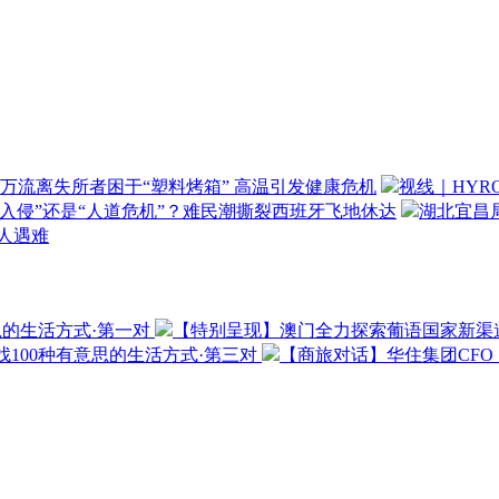
万流离失所者困于“塑料烤箱” 高温引发健康危机
视线｜HYR
“入侵”还是“人道危机”？难民潮撕裂西班牙飞地休达
湖北宜昌局
3人遇难
思的生活方式·第一对
【特别呈现】澳门全力探索葡语国家新渠
100种有意思的生活方式·第三对
【商旅对话】华住集团CF