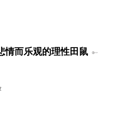
悲情而乐观的理性田鼠
家