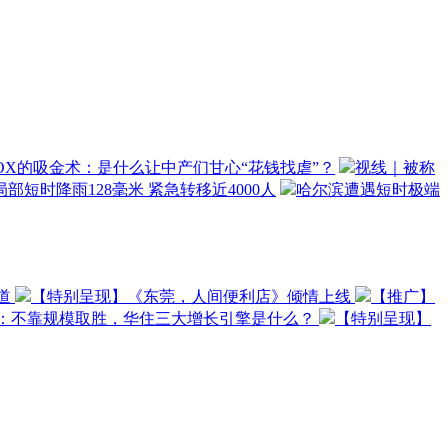
OX的吸金术：是什么让中产们甘心“花钱找虐”？
视线｜被称
部短时降雨128毫米 紧急转移近4000人
哈尔滨遭遇短时极端
道
【特别呈现】《东莞，人间便利店》倾情上线
【推广】
O：不靠规模取胜，华住三大增长引擎是什么？
【特别呈现】