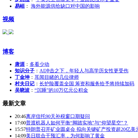
易峘
：
海外能源供给缺口对中国的影响
视频
博客
唐涯
：
多看少动
知识分子
：
AI冲击之下，年轻人与高学历女性更受伤
丁金坤
：
耳闻目睹的几位律师
村夫日记
：
长护险覆盖全国 筹资和服务给予将持续加码
吴晓波
：
“沉睡”的10万亿元公积金
最新文章
20:46
离岸信托90天补税窗口期疑问
17:00
普渡机器人如何平衡“脚踏实地”与“仰望星空”？
15:57
特朗普召开矿业圆桌会 拟向关键矿产投资超20亿美
14:09
美日联合干预汇率，为何影响了黄金