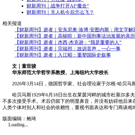
财新周刊｜战争打开AI“魔盒”
财新周刊｜无人机今后怎么飞？
相关报道
【财新周刊】逝者｜安东尼奥·洛博·安图内斯：用文字解
【财新周刊】逝者｜高铭暄：新中国刑事法治发展的亲历
【财新周刊】逝者｜杰西·杰克逊：“我是重要的人”
【财新周刊】逝者｜宗福邦：故训音声，一心一事
【财新周刊】逝者｜入江昭：重塑国际史叙事
文｜童世骏
华东师范大学哲学系教授、上海纽约大学校长
2026年3月14日，德国哲学家、社会理论家于尔根·哈贝马斯（Jür
哈贝马斯1929年6月18日出生在莱茵河畔的城市杜塞尔多夫（Dü
不多次接受手术。术后仍留下的明显鼻音，并没有妨碍他后来
人类个体对别人和社会的依赖性，重视书面表达和专门商谈相
版面编辑：鲍琦
Loading...