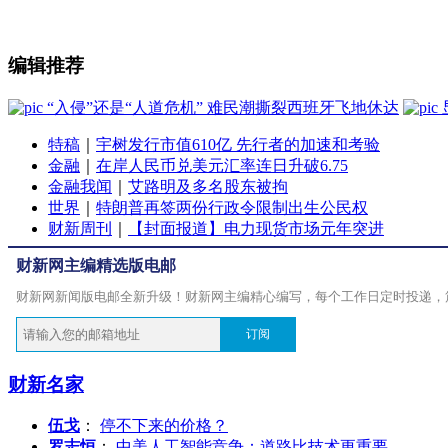
编辑推荐
“入侵”还是“人道危机” 难民潮撕裂西班牙飞地休达
特稿
｜
宇树发行市值610亿 先行者的加速和考验
金融
｜
在岸人民币兑美元汇率连日升破6.75
金融我闻
｜
艾路明及多名股东被拘
世界
｜
特朗普再签两份行政令限制出生公民权
财新周刊
｜
【封面报道】电力现货市场元年突进
财新网主编精选版电邮
财新网新闻版电邮全新升级！财新网主编精心编写，每个工作日定时投递，
订阅
财新名家
伍戈
：
停不下来的价格？
罗志恒
：
中美人工智能竞争：道路比技术更重要