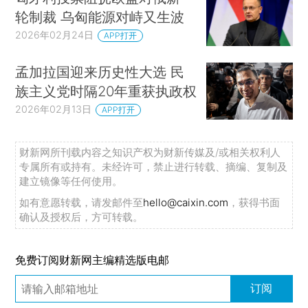
轮制裁 乌匈能源对峙又生波
2026年02月24日
APP打开
孟加拉国迎来历史性大选 民
族主义党时隔20年重获执政权
2026年02月13日
APP打开
财新网所刊载内容之知识产权为财新传媒及/或相关权利人
专属所有或持有。未经许可，禁止进行转载、摘编、复制及
建立镜像等任何使用。
如有意愿转载，请发邮件至
hello@caixin.com
，获得书面
确认及授权后，方可转载。
免费订阅财新网主编精选版电邮
订阅