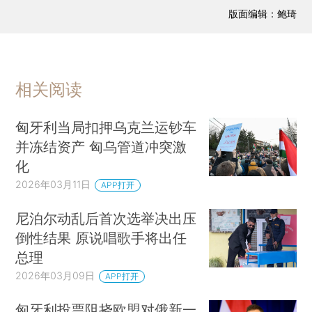
版面编辑：鲍琦
相关阅读
匈牙利当局扣押乌克兰运钞车
并冻结资产 匈乌管道冲突激
化
2026年03月11日
APP打开
尼泊尔动乱后首次选举决出压
倒性结果 原说唱歌手将出任
总理
2026年03月09日
APP打开
匈牙利投票阻挠欧盟对俄新一