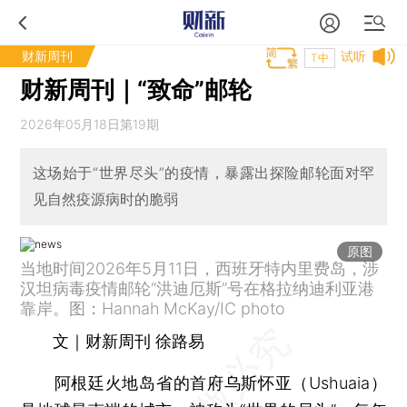
财新周刊
试听
T中
财新周刊｜“致命”邮轮
2026年05月18日第19期
这场始于“世界尽头”的疫情，暴露出探险邮轮面对罕
见自然疫源病时的脆弱
原图
当地时间2026年5月11日，西班牙特内里费岛，涉
汉坦病毒疫情邮轮“洪迪厄斯”号在格拉纳迪利亚港
靠岸。图：Hannah McKay/IC photo
文｜财新周刊 徐路易
阿根廷火地岛省的首府乌斯怀亚（Ushuaia）