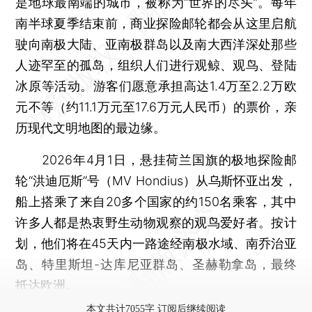
是地球最南端的城市，被称为“世界的尽头”。每年
南半球夏季结束前，商业探险邮轮都会从这里启航
驶向南极大陆、亚南极群岛以及南大西洋深处那些
人迹罕至的孤岛，组织人们进行观鲸、观鸟、登陆
冰原等活动。游客们愿意承担高达1.4万至2.2万欧
元不等（约11.1万元至17.6万元人民币）的票价，亲
历现代文明地图的最边缘。
2026年4月1日，悬挂荷兰国旗的极地探险邮
轮“洪迪厄斯”号（MV Hondius）从乌斯怀亚出发，
船上搭乘了来自20多个国家的约150名乘客，其中
许多人都是热衷野生动物观察的观鸟爱好者。按计
划，他们将在45天内一路途经南极水域、南乔治亚
岛、特里斯坦-达库尼亚群岛、圣赫勒拿岛，最终
抵达欧洲。
本文共计7055字 订阅后继续阅读