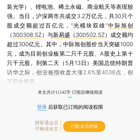
装光学）、锂电池、稀土永磁、商业航天等表现较
强。当日，沪深两市共成交3.2万亿元，共30只个
股成交额超过百亿元，“光模块双雄”
中际旭创
（
300308.SZ
）与
新易盛
（
300502.SZ
）成交额均
超过300亿元。其中，中际旭创股价当天突破1000
元，成为目前创业板第二只千元股、A股史上第十
只千元股。到第二天（5月13日）美国总统特朗普
访华之际，
创业板指
收盘大涨2.6%至4038点，创
下历史新高。
本文共计11142字 订阅后继续阅读
登录
后获取已订阅的阅读权限
财新通会员
订阅/会员升级
可畅读全文