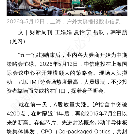
2026年5月12日，上海，户外大屏播报股市信息。
文｜财新周刊 王娟娟 夏怡宁 岳跃，韩宇航
（见习）
“五一”假期结束后，业内各大券商开始为中期
策略会忙碌。2026年5月12日，
中信建投
在上海国
际会议中心召开规模颇大的策略会。现场人头攒
动，尤以TMT分会场热度最高，人员爆满，不少投
资者靠墙而立或挤在门口，探着身子听会。
就在前一天，
A股
放量大涨。
沪指
盘中突破
4200点，在时隔近11年后，再创2015年7月2日以
来的新高。存储芯片、先进封装概念带动半导体板
块集体爆发，CPO（Co-packaged Optics，共封