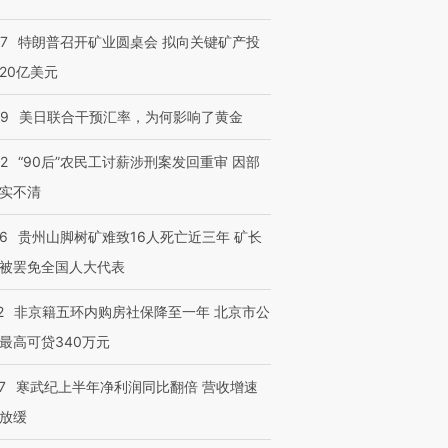
57
特朗普召开矿业圆桌会 拟向关键矿产投
20亿美元
09
美日联合干预汇率，为何影响了黄金
32
“90后”农民工讨薪涉刑案发回重审 因部
实不清
36
贵州山脚树矿难致16人死亡近三年 矿长
被罢免全国人大代表
2
非京籍五环内购房社保降至一年 北京市公
最高可贷340万元
7
寒武纪上半年净利润同比翻倍 营收增速
放缓