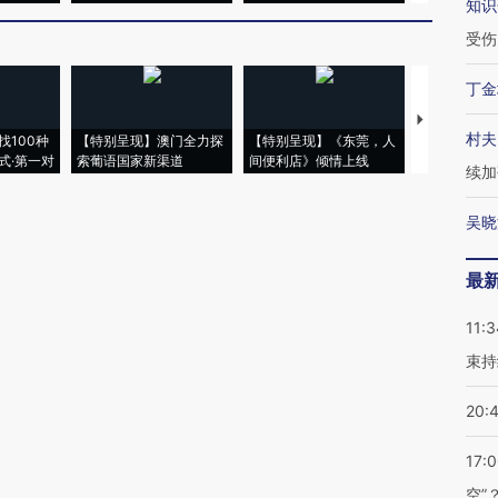
知识
受伤
丁金
【推广】走
村夫
找100种
【特别呈现】澳门全力探
【特别呈现】《东莞，人
会，让数智科
式·第一对
索葡语国家新渠道
间便利店》倾情上线
业
续加
吴晓
最
11:3
束持
20:
17:
空”