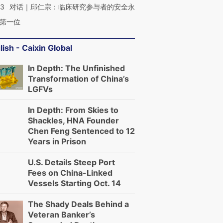
53
对话｜邱仁宗：临床研究参与者的安全永
第一位
lish - Caixin Global
In Depth: The Unfinished
Transformation of China’s
LGFVs
In Depth: From Skies to
Shackles, HNA Founder
Chen Feng Sentenced to 12
Years in Prison
U.S. Details Steep Port
Fees on China-Linked
Vessels Starting Oct. 14
The Shady Deals Behind a
Veteran Banker’s