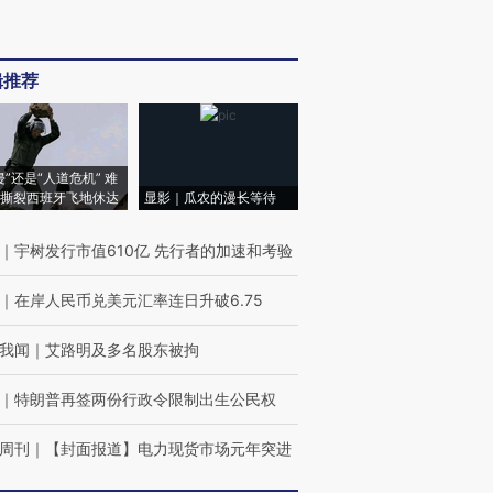
辑推荐
侵”还是“人道危机” 难
撕裂西班牙飞地休达
显影｜瓜农的漫长等待
｜
宇树发行市值610亿 先行者的加速和考验
｜
在岸人民币兑美元汇率连日升破6.75
我闻
｜
艾路明及多名股东被拘
｜
特朗普再签两份行政令限制出生公民权
周刊
｜
【封面报道】电力现货市场元年突进