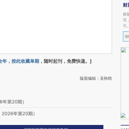
财
财
写
引
全年
，
按此收藏单期
，随时起刊，免费快递。]
版面编辑：吴秋晗
6年第20期）
2026年第20期）