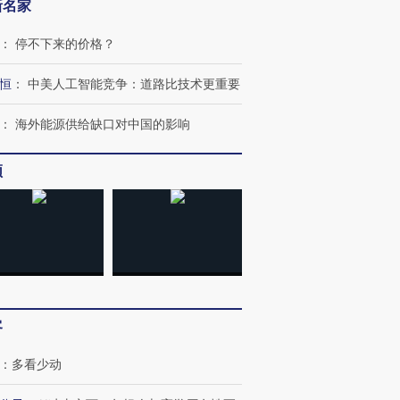
新名家
：
停不下来的价格？
恒
：
中美人工智能竞争：道路比技术更重要
：
海外能源供给缺口对中国的影响
频
客
”还是“人道危
湖北宜昌局部短时降雨
哈尔滨遭遇短时极端强降
：
多看少动
撕裂西班牙
128毫米 紧急转移近
雨 3小时累计雨量超80毫
秘鲁纳斯
4000人
米
13人遇难