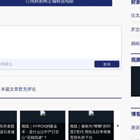
订阅财新网主编精选电邮
财
伍戈
罗志
易峘
视
新网观点
发布
本篇文章暂无评论
博
失所者困
视线｜HYROX的吸金
视线｜被称为“蟑螂”的印
视线｜“入侵
唐涯
高温引发健
术：是什么让中产们甘
度Z世代 用街头抗争将教
机”？难民潮
心“花钱找虐”？
育部长拱下台
飞地休达