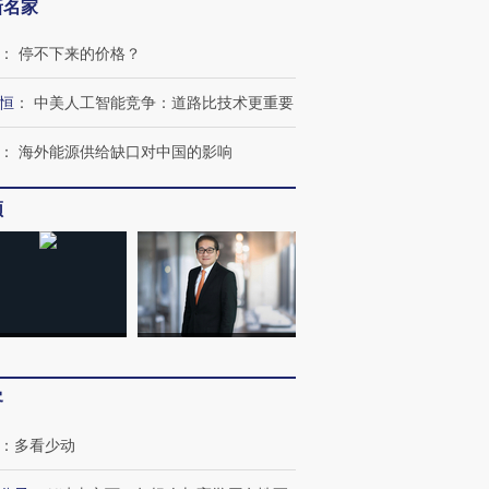
新名家
：
停不下来的价格？
恒
：
中美人工智能竞争：道路比技术更重要
：
海外能源供给缺口对中国的影响
频
客
：
多看少动