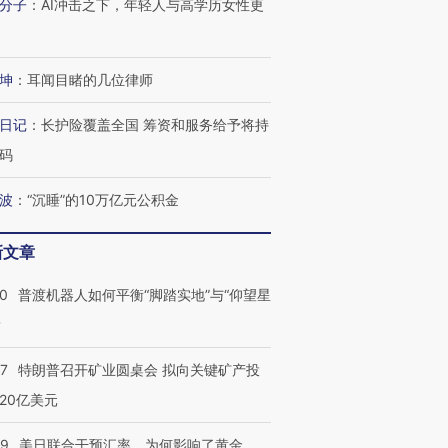
分子
：
AI冲击之下，年轻人与高学历女性更
坤
：
耳闻目睹的几位律师
日记
：
长护险覆盖全国 筹资和服务给予将持
码
波
：
“沉睡”的10万亿元公积金
新文章
00
普渡机器人如何平衡“脚踏实地”与“仰望星
？
57
特朗普召开矿业圆桌会 拟向关键矿产投
20亿美元
09
美日联合干预汇率，为何影响了黄金