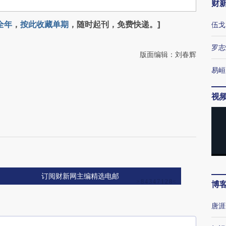
财
全年
，
按此收藏单期
，随时起刊，免费快递。]
伍戈
罗志
版面编辑：刘春辉
易峘
视
订阅财新网主编精选电邮
博
唐涯