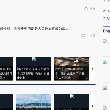
·
回复
21:
2.
畏难性格。不畏难中的部分人类最后将成为富人。
Eng
4
·
回复
致多瑙河
加沙上百万流离失所者困
视线｜HYROX的吸金
马航飞行员
二战沉船与
于“塑料烤箱” 高温引发健
术：是什么让中产们甘
粒摇头丸 尿
露出
康危机
心“花钱找虐”？
毒品
【推广】走