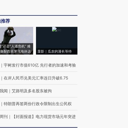
辑推荐
侵”还是“人道危机” 难
撕裂西班牙飞地休达
显影｜瓜农的漫长等待
｜
宇树发行市值610亿 先行者的加速和考验
｜
在岸人民币兑美元汇率连日升破6.75
我闻
｜
艾路明及多名股东被拘
｜
特朗普再签两份行政令限制出生公民权
周刊
｜
【封面报道】电力现货市场元年突进