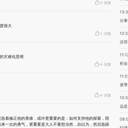
2
·
回复
13:
分事
度很大
12:
1
·
回复
涉罪
11:1
的灾难化思维
积金
4
·
回复
11:0
逐季
4
·
回复
10:
远是
起急着修正他的畏难，或许更重要的是：如何支持他的探索，陪
08:
再来一次的勇气，更重要是大人不要想当然，自以为，然后急躁
纪违