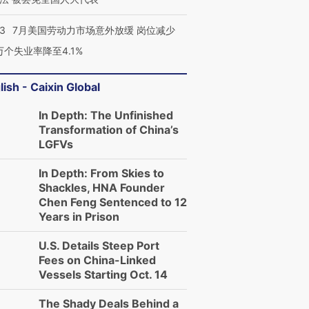
43
7月美国劳动力市场意外放缓 岗位减少
3万个失业率降至4.1%
lish - Caixin Global
In Depth: The Unfinished
Transformation of China’s
LGFVs
In Depth: From Skies to
Shackles, HNA Founder
跨国走私7万
视线｜被称为“蟑螂”的印
视线｜“入侵”还是“人道危
Chen Feng Sentenced to 12
检体内含3种
度Z世代 用街头抗争将教
机”？难民潮撕裂西班牙
秘鲁纳斯
Years in Prison
育部长拱下台
飞地休达
13人遇难
U.S. Details Steep Port
Fees on China-Linked
Vessels Starting Oct. 14
进第四届链博
【商旅对话】华住集团
The Shady Deals Behind a