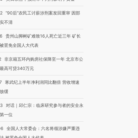
32
“90后”农民工讨薪涉刑案发回重审 因部
实不清
36
贵州山脚树矿难致16人死亡近三年 矿长
被罢免全国人大代表
2
非京籍五环内购房社保降至一年 北京市公
最高可贷340万元
7
寒武纪上半年净利润同比翻倍 营收增速
放缓
53
对话｜邱仁宗：临床研究参与者的安全永
第一位
06
全国人大常委会：六名将领涉嫌严重违
法 被罢免全国人大代表