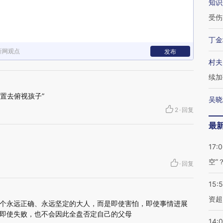
知识
受伤
丁金
新网观点
发布
村夫
续加
位置去俯视孩子”
吴晓
2
·
回复
最
17:
空”
·
回复
15:
资超
个永远正确、永远坚定的大人，而是即使害怕，即使事情进展
即使失败，也不会因此全盘否定自己的父母
14: