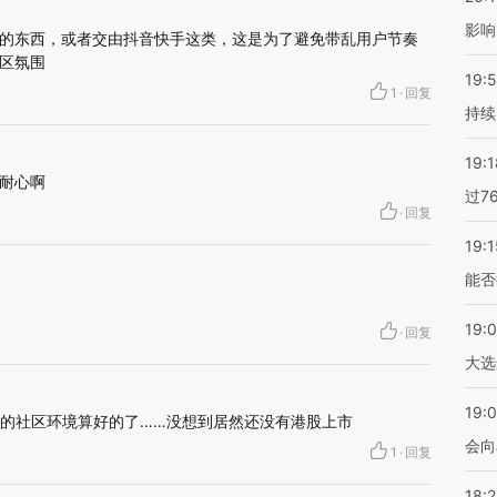
影响
的东西，或者交由抖音快手这类，这是为了避免带乱用户节奏
区氛围
19:5
1
·
回复
持续
19:1
耐心啊
过7
·
回复
19:1
能否
19:
·
回复
大选
19:0
么的社区环境算好的了……没想到居然还没有港股上市
会向
1
·
回复
18: