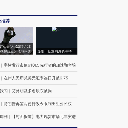
辑推荐
侵”还是“人道危机” 难
撕裂西班牙飞地休达
显影｜瓜农的漫长等待
｜
宇树发行市值610亿 先行者的加速和考验
｜
在岸人民币兑美元汇率连日升破6.75
我闻
｜
艾路明及多名股东被拘
｜
特朗普再签两份行政令限制出生公民权
周刊
｜
【封面报道】电力现货市场元年突进