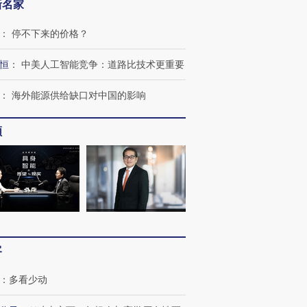
新名家
：
停不下来的价格？
恒
：
中美人工智能竞争：道路比技术更重要
：
海外能源供给缺口对中国的影响
频
客
：
多看少动