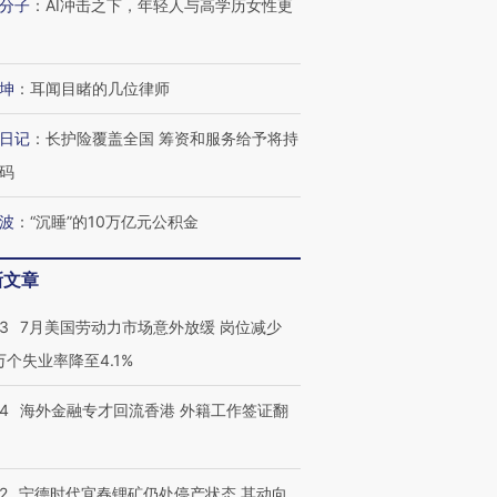
分子
：
AI冲击之下，年轻人与高学历女性更
坤
：
耳闻目睹的几位律师
日记
：
长护险覆盖全国 筹资和服务给予将持
码
波
：
“沉睡”的10万亿元公积金
新文章
43
7月美国劳动力市场意外放缓 岗位减少
3万个失业率降至4.1%
14
海外金融专才回流香港 外籍工作签证翻
2
宁德时代宜春锂矿仍处停产状态 其动向