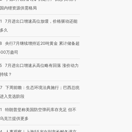
国内锂资源供需格局
1
7月进出口增速高位放缓，价格驱动还能
多久
8
央行7月继续增持近20吨黄金 累计储备超
600万盎司
5
7月进出口增速从高位略有回落 涨价动力
持续？
07
下周前瞻：生态环境法典施行；巴西总统
进入竞选阶段
1
特朗普坚称美国防空弹药库存充足 但不
乌克兰提供更多
24
人事观察｜上海55岁女副市长解冬进京