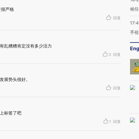
候任
查很严格
·
回复
17:
手祖
有乱糟糟肯定没有多少活力
Eng
3
·
回复
发展势头很好。
·
回复
上标签了吧
1
·
回复