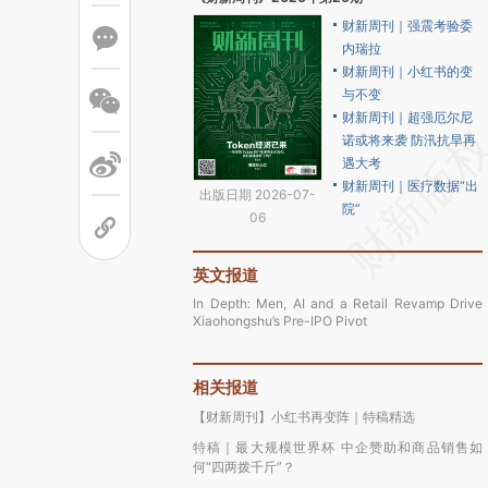
财新周刊｜强震考验委
内瑞拉
财新周刊｜小红书的变
与不变
财新周刊｜超强厄尔尼
诺或将来袭 防汛抗旱再
遇大考
财新周刊｜医疗数据“出
出版日期 2026-07-
院”
06
英文报道
In Depth: Men, AI and a Retail Revamp Drive
Xiaohongshu’s Pre-IPO Pivot
相关报道
【财新周刊】小红书再变阵｜特稿精选
特稿｜最大规模世界杯 中企赞助和商品销售如
何“四两拨千斤”？