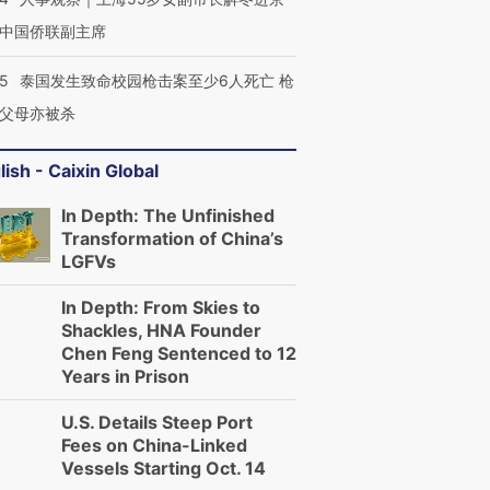
中国侨联副主席
45
泰国发生致命校园枪击案至少6人死亡 枪
父母亦被杀
lish - Caixin Global
In Depth: The Unfinished
Transformation of China’s
LGFVs
In Depth: From Skies to
Shackles, HNA Founder
Chen Feng Sentenced to 12
Years in Prison
U.S. Details Steep Port
Fees on China-Linked
Vessels Starting Oct. 14