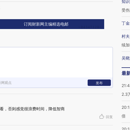
知识
革
受伤
丁金
订阅财新网主编精选电邮
村夫
续加
吴晓
最
新网观点
发布
21:
2.
20:
看，否则感觉很浪费时间，降低智商
倍
·
回复
20:1