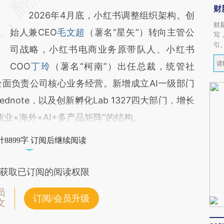
财
2026年4月底，小红书调整组织架构。创
财
始人兼CEO
毛文超
（薯名“星矢”）转向主管公
写
引
司战略，小红书电商业务原带队人、小红书
COO
丁玲
（薯名“柯南”）出任总裁，统管社
面负责公司核心业务经营。新增成立AI一级部门
dnote，以及创新孵化Lab 1327四大部门，增长
商业+海外+AI+多产品矩阵”的结构。
8899字 订阅后继续阅读
获取已订阅的阅读权限
员
订阅/会员升级
文