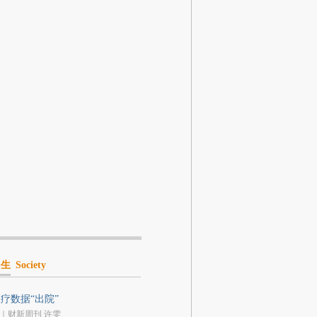
民生
Society
疗数据“出院”
｜财新周刊 许雯