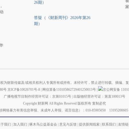
崔
26期）
，
动
答疑（《财新周刊》2026年第26
期）
华
权为财新传媒及/或相关权利人专属所有或持有。未经许可，禁止进行转载、摘编、
880号
京ICP备10026701号-8
|
网信算备110105862729401250013号
|
京公网安备 110105
广播电视节目制作经营许可证：京第01015号
|
出版物经营许可证：第直100013号
Copyright 财新网 All Rights Reserved 版权所有 复制必究
力有害信息举报、未成年人举报、谣言信息）：010-85905050 13195200605 举报邮箱：
关于我们
|
加入我们
|
啄木鸟公益基金会
|
意见与反馈
|
提供新闻线索
|
联系我们
|
友情链