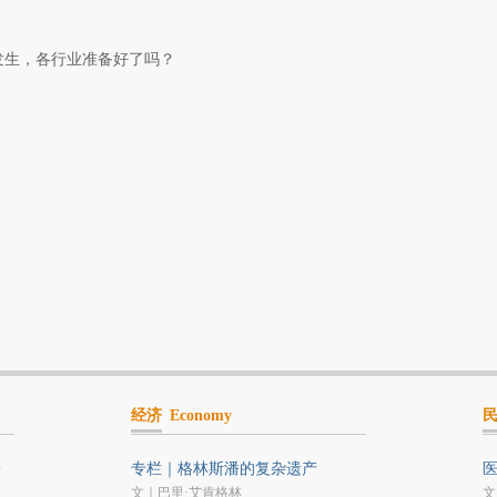
在发生，各行业准备好了吗？
经济
Economy
一
专栏｜格林斯潘的复杂遗产
医
文｜巴里·艾肯格林
文