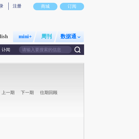
录
注册
商城
订阅
lish
mini+
周刊
数据通
讣闻
上一期
下一期
往期回顾