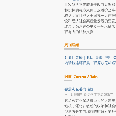
此次修法不仅着眼于政府采购和
标投标的程序规则以及维护当事
权益，而且嵌入全国统一大市场
设和经济社会高质量发展的更宽
维度，为营造公平竞争环境提供
强有力的法律支撑
周刊导播
{{周刊导播｜Token经济已来、
内瑞拉连环强震、强厄尔尼诺逼
时事
Current Affairs
强震考验委内瑞拉
文｜财新周刊 侯吴婷 王克柔 冯禹丁
这场灾难不仅造成巨大的人道主
危机，还将在敏感的政治和社会
型期考验委内瑞拉临时政府的危