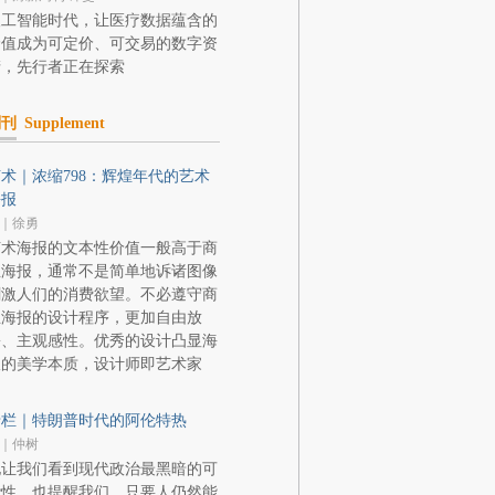
人工智能时代，让医疗数据蕴含的
价值成为可定价、可交易的数字资
产，先行者正在探索
副刊
Supplement
术｜浓缩798：辉煌年代的艺术
海报
｜徐勇
艺术海报的文本性价值一般高于商
业海报，通常不是简单地诉诸图像
刺激人们的消费欲望。不必遵守商
业海报的设计程序，更加自由放
松、主观感性。优秀的设计凸显海
报的美学本质，设计师即艺术家
专栏｜特朗普时代的阿伦特热
｜仲树
她让我们看到现代政治最黑暗的可
能性，也提醒我们，只要人仍然能