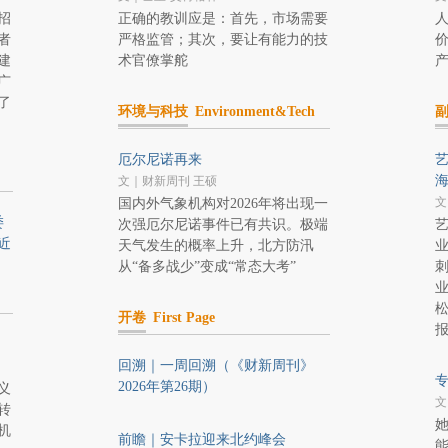
招
正确的教训应是：首先，市场需要
者
严格监管；其次，要让有能力的技
建
术官僚掌舵
广
了
环境与科技
Environment&Tech
厄尔尼诺再来
艺
文｜财新周刊 王硕
文
国内外气象机构对2026年将出现一
委
次强厄尔尼诺事件已有共识。极端
近
天气发生的概率上升，北方防汛
从“备多战少”变成“常态大考”
开卷
First Page
回溯｜一周回溯（《财新周刊》
2026年第26期）
义
文
转
机
前瞻｜安卡拉迎来北约峰会