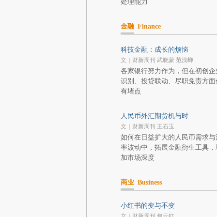
处理能力
金融
Finance
科技金融：成长的烦恼
文｜财新周刊 武晓蒙 范浅蝉
各家银行努力作为，但在初创企
识别、投贷联动、尽职免责方面
有堵点
人民币外汇期货机与时
文｜财新周刊 王石玉
如何在日益扩大的人民币需求与
率波动中，拓展金融衍生工具，
加市场深度
商业
Business
小红书的变与不变
文｜财新周刊 包云红