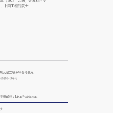
崑（1925—2026）金属材料专
家、中国工程院院士
复制及建立镜像等任何使用。
02034662号
laixin@caixin.com
接