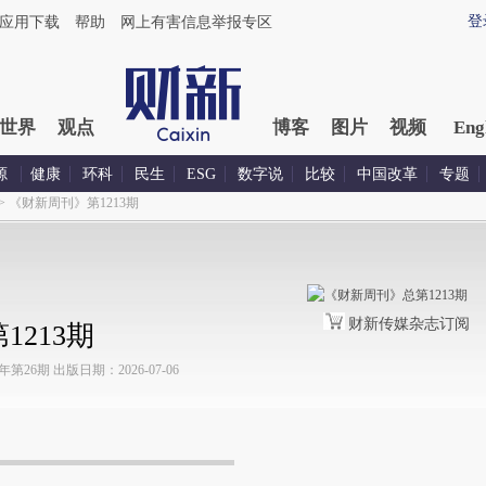
登
应用下载
帮助
网上有害信息举报专区
世界
观点
博客
图片
视频
Eng
源
健康
环科
民生
ESG
数字说
比较
中国改革
专题
>
《财新周刊》第1213期
财新传媒杂志订阅
213期
26期 出版日期：2026-07-06