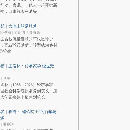
够行动、言说、与他人一起开始新
事物，自由就没有消失
显影｜大凉山的足球梦
影/撰稿｜财新周刊 郑海鹏
一位曾被流量眷顾的草根足球少
年，职业球员梦断，转型成为乡村
足球教练
者｜王洛林：传承家学 经世致
用
｜肖宇
洛林（1938—2026）经济学家、
中国社会科学院原常务副院长、厦
门大学党委原书记兼副校长
者｜崔崑：“钢铁院士”的百年与
百炼
｜姜修翔