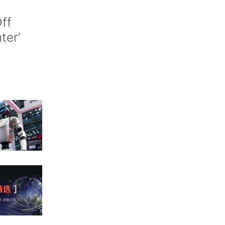
ff
nter’