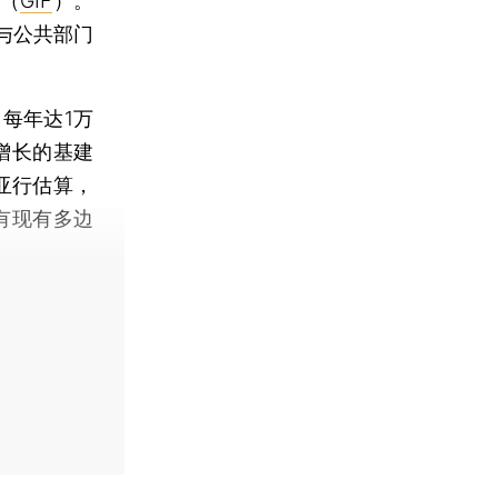
利（
GIF
）。
与公共部门
每年达1万
增长的基建
亚行估算，
有现有多边