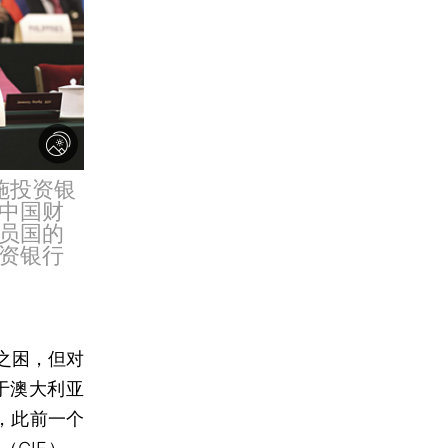
施投资银
中国财
员国的
资银行
之困，但对
于澳大利亚
，此前一个