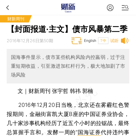
财新周刊
【封面报道·主文】债市风暴第二季
2016年12月26日第50期
试听
English
T中
国海事件显示，债市某些机构风险内控羸弱，过于注
重短期收益，引至激进加杠杆行为，极大地加剧了市
场风险
文｜财新周刊 张宇哲 韩祎 郭楠
2016年12月20日当晚，北京还在雾霾红色警
报期间，金融街富凯大厦B座的中国证券业协会，
几十家涉事机构经历了近五个小时的拉锯战，最终
总算握手言和。发酵一周的“
国海证券
代持违约事